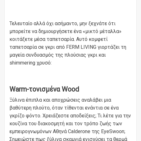
Τελευταίο αλλά όχι ασήμαντο, μην ξεχνάτε ότι
μπορείτε να δημιουργήσετε ένα «μικτό μέταλλα»
κοιτάξετε μέσα ταπετσαρία. Αυτό κομφετί
ταπετσαρία σε γκρι από FERM LIVING γιορτάζει τη
μαγεία συνδυασμός της πλούσιας γκρι και
shimmering χρυσό:
Warm-τονισμένα Wood
Ξύλινα έπιπλα και αποχρώσεις αναλάβει μια
βαθύτερη πλούτο, όταν τίθενται ενάντια σε ένα
γκρίζο φόντο. Χρειάζεστε αποδείξεις; Τι λέτε για την
κουζίνα του διακοσμητή και τον τρόπο ζωής των
εμπειρογνωμόνων Αθηνά Calderone της EyeSwoon;
Σημειώστε πως ξύλινα σκαμνιά ενισχύσει τα θερμά