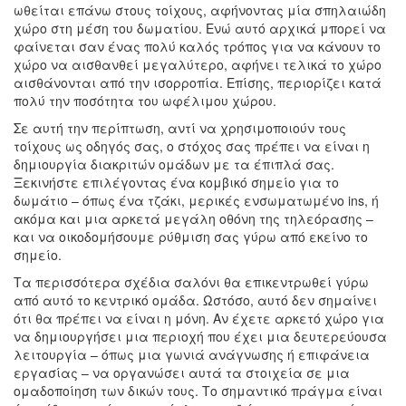
ωθείται επάνω στους τοίχους, αφήνοντας μία σπηλαιώδη
χώρο στη μέση του δωματίου. Ενώ αυτό αρχικά μπορεί να
φαίνεται σαν ένας πολύ καλός τρόπος για να κάνουν το
χώρο να αισθανθεί μεγαλύτερο, αφήνει τελικά το χώρο
αισθάνονται από την ισορροπία. Επίσης, περιορίζει κατά
πολύ την ποσότητα του ωφέλιμου χώρου.
Σε αυτή την περίπτωση, αντί να χρησιμοποιούν τους
τοίχους ως οδηγός σας, ο στόχος σας πρέπει να είναι η
δημιουργία διακριτών ομάδων με τα έπιπλά σας.
Ξεκινήστε επιλέγοντας ένα κομβικό σημείο για το
δωμάτιο – όπως ένα τζάκι, μερικές ενσωματωμένο ins, ή
ακόμα και μια αρκετά μεγάλη οθόνη της τηλεόρασης –
και να οικοδομήσουμε ρύθμιση σας γύρω από εκείνο το
σημείο.
Τα περισσότερα σχέδια σαλόνι θα επικεντρωθεί γύρω
από αυτό το κεντρικό ομάδα. Ωστόσο, αυτό δεν σημαίνει
ότι θα πρέπει να είναι η μόνη. Αν έχετε αρκετό χώρο για
να δημιουργήσει μια περιοχή που έχει μια δευτερεύουσα
λειτουργία – όπως μια γωνιά ανάγνωσης ή επιφάνεια
εργασίας – να οργανώσει αυτά τα στοιχεία σε μια
ομαδοποίηση των δικών τους. Το σημαντικό πράγμα είναι