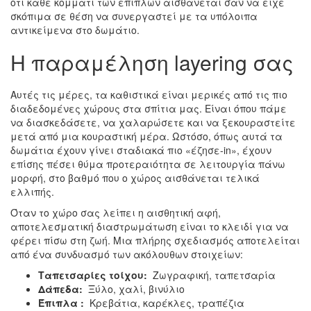
ότι κάθε κομμάτι των επίπλων αισθάνεται σαν να είχε
σκόπιμα σε θέση να συνεργαστεί με τα υπόλοιπα
αντικείμενα στο δωμάτιο.
Η παραμέληση layering σας
Αυτές τις μέρες, τα καθιστικά είναι μερικές από τις πιο
διαδεδομένες χώρους στα σπίτια μας. Είναι όπου πάμε
να διασκεδάσετε, να χαλαρώσετε και να ξεκουραστείτε
μετά από μια κουραστική μέρα. Ωστόσο, όπως αυτά τα
δωμάτια έχουν γίνει σταδιακά πιο «έζησε-in», έχουν
επίσης πέσει θύμα προτεραιότητα σε λειτουργία πάνω
μορφή, στο βαθμό που ο χώρος αισθάνεται τελικά
ελλιπής.
Όταν το χώρο σας λείπει η αισθητική αφή,
αποτελεσματική διαστρωμάτωση είναι το κλειδί για να
φέρει πίσω στη ζωή. Μια πλήρης σχεδιασμός αποτελείται
από ένα συνδυασμό των ακόλουθων στοιχείων:
Ταπετσαρίες τοίχου:
Ζωγραφική, ταπετσαρία
Δάπεδα:
Ξύλο, χαλί, βινύλιο
Έπιπλα
:
Κρεβάτια, καρέκλες, τραπέζια