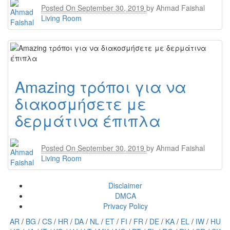
Posted On
September 30, 2019
by
Ahmad Faishal
Living Room
Amazing τρόποι για να
διακοσμήσετε με
δερμάτινα έπιπλα
Posted On
September 30, 2019
by
Ahmad Faishal
Living Room
Disclaimer
DMCA
Privacy Policy
AR
/
BG
/
CS
/
HR
/
DA
/
NL
/
ET
/
FI
/
FR
/
DE
/
KA
/
EL
/
IW
/
HU