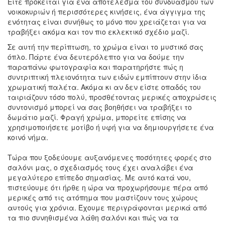
Είτε πρόκειται για ένα αποτέλεσμα του συνδυασμού των
νοικοκυριών ή περισσότερες κινήσεις, ένα άγγιγμα της
ενότητας είναι συνήθως το μόνο που χρειάζεται για να
τραβήξει ακόμα και τον πιο εκλεκτικό σχέδιο μαζί.
Σε αυτή την περίπτωση, το χρώμα είναι το μυστικό σας
όπλο. Πάρτε ένα δευτερόλεπτο για να δούμε την
παραπάνω φωτογραφία και παρατηρήστε πώς η
συντριπτική πλειονότητα των ειδών εμπίπτουν στην ίδια
χρωματική παλέτα. Ακόμα κι αν δεν είστε οπαδός του
ταιριάζουν τόσο πολύ, προσθέτοντας μερικές αποχρώσεις
συντονισμό μπορεί να σας βοηθήσει να τραβήξει το
δωμάτιο μαζί. Φραγή χρώμα, μπορείτε επίσης να
χρησιμοποιήσετε μοτίβο ή υφή για να δημιουργήσετε ένα
κοινό νήμα.
Τώρα που ξοδεύουμε αυξανόμενες ποσότητες φορές στο
σαλόνι μας, ο σχεδιασμός τους έχει αναλάβει ένα
μεγαλύτερο επίπεδο σημασίας. Με αυτό κατά νου,
πιστεύουμε ότι ήρθε η ώρα να προχωρήσουμε πέρα ​​από
μερικές από τις ατόπημα που μαστίζουν τους χώρους
αυτούς για χρόνια. Έχουμε περιγράφονται μερικά από
τα πιο συνηθισμένα λάθη σαλόνι και πώς να τα