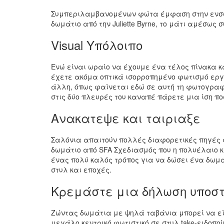
Συμπεριλαμβανομένων φώτα έμφαση στην ενσωμα
δωμάτιο από την Juliette Byrne, το μάτι αμέσως
Visual Υπόλοιπο
Ενώ είναι ωραίο να έχουμε ένα τέλος πίνακα κα
έχετε ακόμα οπτικά ισορροπημένο φωτισμό εργα
άλλη, όπως φαίνεται εδώ σε αυτή τη φωτογραφί
στις δύο πλευρές του καναπέ πάρετε μια ίση π
Ανακατεψε και ταιριαξε
Σαλόνια απαιτούν πολλές διαφορετικές πηγές φ
δωμάτιο από SFA Σχεδιασμός που η πολυέλαιο κ
ένας πολύ καλός τρόπος για να δώσει ένα δωμά
στυλ και εποχές.
Κρεμάστε μια δήλωση υποσ
Ζώντας δωμάτια με ψηλά ταβάνια μπορεί να είν
μεγάλο κεντρικό φωτιστικό σε στυλ take-ειδοπο