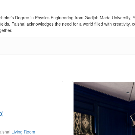
achelor’s Degree in Physics Engineering from Gadjah Mada University, Yo
fields, Faishal acknowledges the need for a world filled with creativity
gether.
α
ishal
Living Room