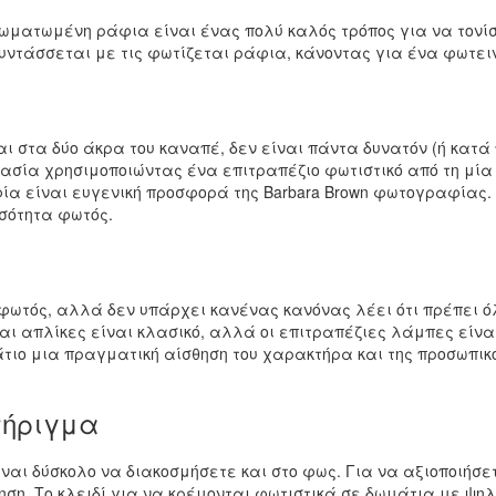
τωμένη ράφια είναι ένας πολύ καλός τρόπος για να τονίσει
 συντάσσεται με τις φωτίζεται ράφια, κάνοντας για ένα φωτει
ι στα δύο άκρα του καναπέ, δεν είναι πάντα δυνατόν (ή κατά 
σία χρησιμοποιώντας ένα επιτραπέζιο φωτιστικό από τη μία 
α είναι ευγενική προσφορά της Barbara Brown φωτογραφίας. Μ
οσότητα φωτός.
ωτός, αλλά δεν υπάρχει κανένας κανόνας λέει ότι πρέπει όλ
αι απλίκες είναι κλασικό, αλλά οι επιτραπέζιες λάμπες είνα
τιο μια πραγματική αίσθηση του χαρακτήρα και της προσωπικό
τήριγμα
αι δύσκολο να διακοσμήσετε και στο φως. Για να αξιοποιήσε
ίηση. Το κλειδί για να κρέμονται φωτιστικά σε δωμάτια με ψηλ