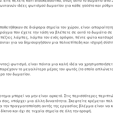
 Είτε θέλετε κάτι διασκεδαστικό, όπως αυτό το δωμάτιο από Jo
ωντανών ιδέες φωτισμού δωματίου για κάθε γούστο και ρύθμι
ποθετήθηκαν σε διάφορα σημεία του χώρου, είναι απαραίτητη
ράγμα που έχετε την τάση να βλέπετε σε αυτό το δωμάτιο σε Ch
τραπέζιες λάμπες, λάμπα του ενός ορόφου, πέντε φώτα κατσα
νται για να δημιουργήσουν μια πολυεπίπεδη και ισχυρή σύστη
ντος) φωτισμό, είναι πάντα μια καλή ιδέα να χρησιμοποιήσετε
 παρέχουν το μεγαλύτερο μέρος του φωτός (το οποίο απλώνετα
τρο του δωματίου.
τημα μπορεί να μην είναι αρκετό. Στις περισσότερες περιπτ
 σας, υπάρχει μια άλλη δυνατότητα. Σκεφτείτε κρέμεται πολ
 για την πραγματοποίηση αυτής της εργασίας βλέμμα είναι να
δίκτυο και όχι σε τυχαία σημεία σε όλη την οροφή.