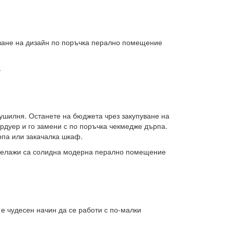
даване на дизайн по поръчка перално помещение
.
ушилня. Останете на бюджета чрез закупуване на
рдуер и го замени с по поръчка чекмедже дърпа.
рпа или закачалка шкаф.
 стелажи са солидна модерна перално помещение
 е чудесен начин да се работи с по-малки