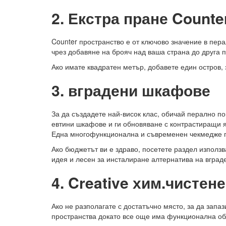
2. Екстра пране Counte
Counter пространство е от ключово значение в пер
чрез добавяне на брояч над ваша страна до друга 
Ако имате квадратен метър, добавете един остров,
3. вградени шкафове
За да създадете най-висок клас, обичай перално п
евтини шкафове и ги обновяване с контрастиращи я
Една многофункционална и съвременен чекмедже пр
Ако бюджетът ви е здраво, посетете раздел изпол
идея и лесен за инсталиране алтернатива на вгра
4. Creative хим.чистен
Ако не разполагате с достатъчно място, за да запа
пространства докато все още има функционална об