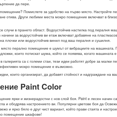
търпение да пере.
о помещение? Помислете за удобство на първо място. Настройте пе
ане отива. Други любими места мокро помещение включват в близост
е случи в прането област. Водоустойчив настилка под пералня ма
начини за водоустойчив ви етаж включват добавяне на пластмасов
 на плочки или водоустойчив винил под ваш пералня и сушилня.
ра място перално помещение е шумът от вибрациите на машината. 
ложки, които потискат шума, който се появява, когато машината е
в галерията са с големи стаи, тези идеи работят добре за малки
, ефективен мокро помещение е възможно.
деи, които организират, да добавят стойност и надграждане на ва
ение Paint Color
щение ярки и жизнерадостни с нов слой боя. Paint е лесен начин
етла и ободрява настроението ви. Популярни цветове боя да Освеж
ежо и ярко бяло е друг чист вариант, който прави стаята и настро
лно помещение шкафове!