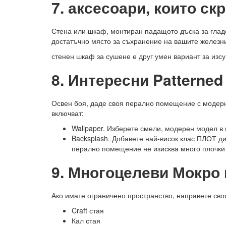
7. аксесоари, които ск
Стена или шкаф, монтиран падащото дъска за гладе
достатъчно място за съхранение на вашите железн
стенен шкаф за сушене е друг умен вариант за изс
8. Интересни Patterned
Освен боя, даде своя перално помещение с модерна 
включват:
Wallpaper. Изберете смели, модерен модел в 
Backsplash. Добавете най-висок клас ПЛОТ д
перално помещение не изисква много плочки
9. Многоцелеви Мокро
Ако имате ограничено пространство, направете св
Craft стая
Кал стая