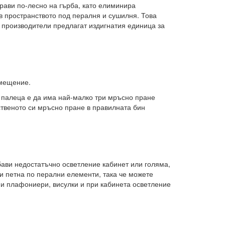
прави по-лесно на гърба, като елиминира
 в пространството под пералня и сушилня. Това
 производители предлагат издигнатия единица за
омещение.
 палеца е да има най-малко три мръсно пране
бственото си мръсно пране в правилната бин
бави недостатъчно осветление кабинет или голяма,
и петна по перални елементи, така че можете
и плафониери, висулки и при кабинета осветление