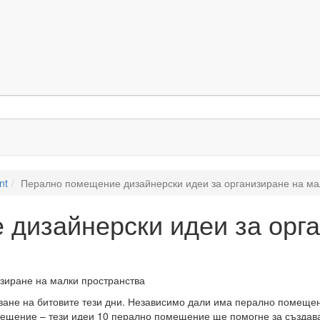
nt
Перално помещение дизайнерски идеи за организиране на ма
дизайнерски идеи за орга
не на битовите тези дни. Независимо дали има перално помещение
ещение – тези идеи 10 перално помещение ще помогне за създаван