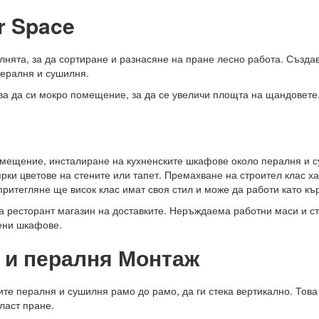
r Space
алнята, за да сортиране и разнасяне на пране лесно работа. Съз
пералня и сушилня.
 за да си мокро помещение, за да се увеличи площта на щандовете
омещение, инсталиране на кухненските шкафове около пералня и с
рки цветове на стените или тапет. Премахване на строител клас ха
итегляне ще висок клас имат своя стил и може да работи като къ
зва ресторант магазин на доставките. Неръждаема работни маси и
дени шкафове.
е и пералня Монтаж
зите пералня и сушилня рамо до рамо, да ги стека вертикално. Това
ласт пране.