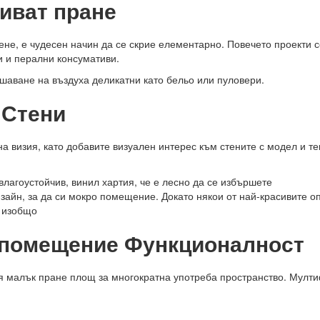
риват пране
не, е чудесен начин да се скрие елементарно. Повечето проекти се
и и перални консумативи.
ушаване на въздуха деликатни като бельо или пуловери.
 Стени
визия, като добавите визуален интерес към стените с модел и тек
влагоустойчив, винил хартия, че е лесно да се избършете
изайн, за да си мокро помещение. Докато някои от най-красивите 
 изобщо
 помещение Функционалност
оя малък пране площ за многократна употреба пространство. Мул