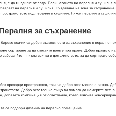
лня, е да ги вдигне от пода. Повишаването на пералня и сушилня 
зтоварват на пералня и сушилня. Създаване на зона за съхранение
в пространството под пералня и сушилня. Някои пералня и сушилня
 Пералня за съхранение
 барове всички са добри възможности за съхранение в перално п
ране сортиране за да спестите време при пране. Добро правило на
е забравяйте – питам всички в домакинството, за да сортирате со
ез прозорци пространства, така че добро осветление е важно. До
транството. Добро осветление също ви помага да намерите петна 
, добавете комбинация от осветление, което включва консервиран
о те се подобри дизайна на перално помещение.