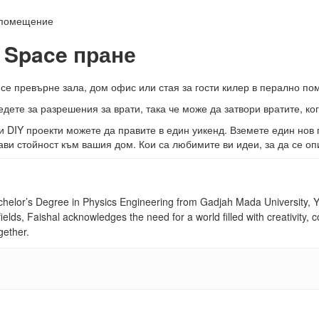
 помещение
t Space пране
се превърне зала, дом офис или стая за гости килер в перално п
едете за разрешения за врати, така че може да затвори вратите, к
DIY проекти можете да правите в един уикенд. Вземете един нов 
ави стойност към вашия дом. Кои са любимите ви идеи, за да се оп
achelor’s Degree in Physics Engineering from Gadjah Mada University, Yo
fields, Faishal acknowledges the need for a world filled with creativity
gether.