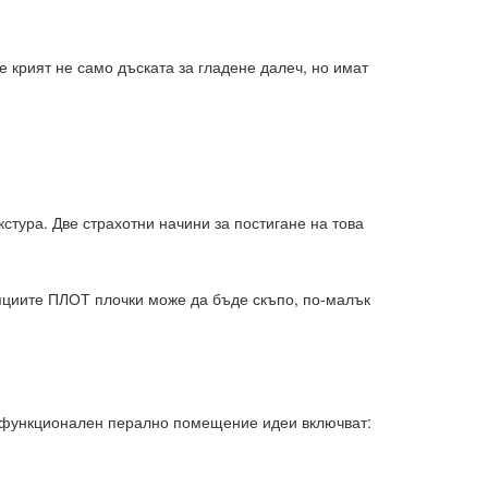
 крият не само дъската за гладене далеч, но имат
стура. Две страхотни начини за постигане на това
опциите ПЛОТ плочки може да бъде скъпо, по-малък
тифункционален перално помещение идеи включват: