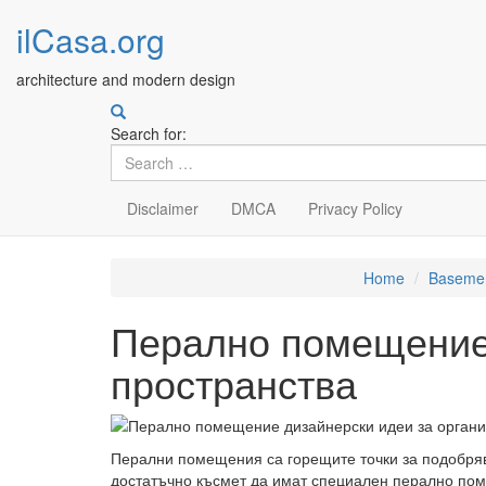
ilCasa.org
architecture and modern design
Search for:
Disclaimer
DMCA
Privacy Policy
Skip
Home
Baseme
to
main
Перално помещение 
content
пространства
Перални помещения са горещите точки за подобрява
достатъчно късмет да имат специален перално пом