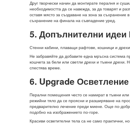
Друг творчески начин да монтирате пералня и суши
необходимостта да се навежда, за да товарят и ра
оставя място за създаване на зона за съхранение 
съхранение на финала на съвпадение уред.
5. Допълнителни идеи
Стенни кабини, плаващи рафтове, кошници и дрехи
Не забравяйте да добавите една мръсна система п
кошчета за бели или светли дрехи и тъмни дрехи. Н
спестява време.
6. Upgrade Осветление
Перални помещения често се намират в тъмни или б
режийни тяло да се проясни и разширяване на прос
предварително лечение преди миене. Още по-добре
подобно на изображението по-горе.
Красиви осветителни тела са не само практични, н