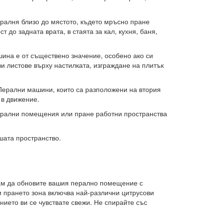
ралня близо до мястото, където мръсно пране
 до задната врата, в стаята за кал, кухня, баня,
шина е от съществено значение, особено ако си
и листове върху настилката, изграждане на плитък
Перални машини, които са разположени на втория
 в движение.
 перални помещения или пране работни пространства
шата пространство.
 сам да обновите вашия перално помещение с
и прането зона включва най-различни цитрусови
ението ви се чувствате свежи. Не спирайте със