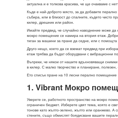
актуална и е толкова красива, че ще очакваме с не
Къде е най-доброто място, за да добавите пералн
събира, или в близост до спалните, където чисто пр
килер, дрешник или район.
Имайте предвид, че случайно наводнение може да с
мокро помещение се намира на втория етаж. Добри 
тиган за машини за пране да седне, или с помощта
Друго нещо, което да се вземат предвид при избо
етаж трябва да бъдат оборудвани с вибрационни под
Въпреки, че някои от нашите вдъхновяващи снимки 
в килер. С малко творчество и планиране, полезен
Ето списък пране на 10 лесни перално помещение и
1. Vibrant Мокро помещ
Уверете се, работното пространство на мокро поме
ограничен бюджет. Изберете цвят тема, която е св
тонове като жълто-зелено, жълто или оранжево. А св
стените, също обмислят боядисване вашите пера