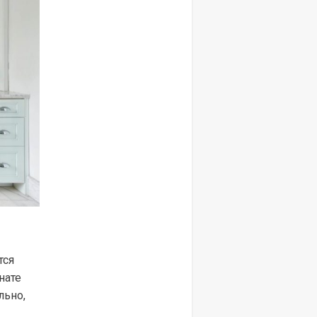
тся
нате
льно,