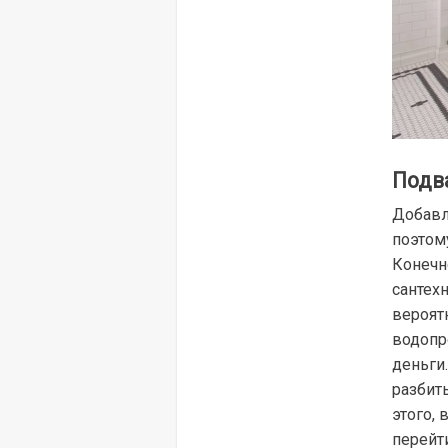
Подв
Добавл
поэтому
Конечн
сантех
вероят
водопр
деньги.
разбить
этого,
перейт