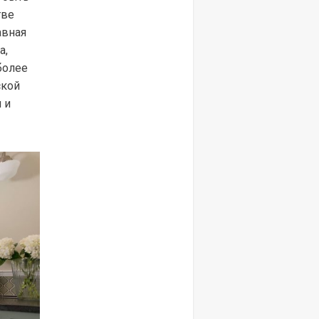
тве
авная
а,
более
ской
 и