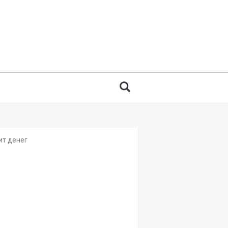
 for:
Search
ит денег