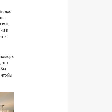
 Более
ите
ямо в
ий и
ит к
 номера
 что
тобы
, чтобы