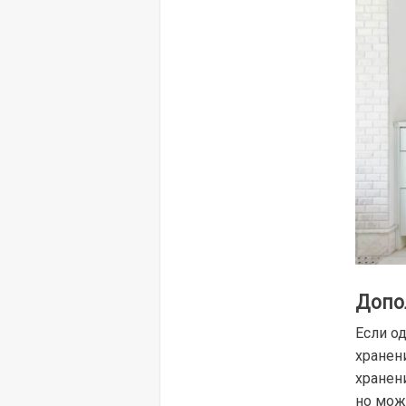
Допо
Если о
хранен
хранен
но мож