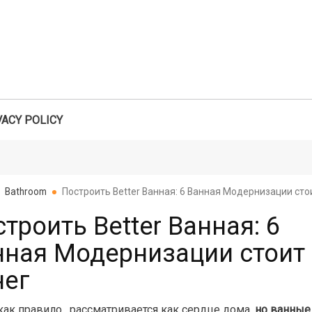
VACY POLICY
Search
Bathroom
Построить Better Ванная: 6 Ванная Модернизации сто
троить Better Ванная: 6
нная Модернизации стоит
нег
как правило , рассматривается как сердце дома,
но ванные