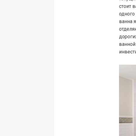
стоит в
одного
ванна 
отделяю
дороги
ванной
инвест