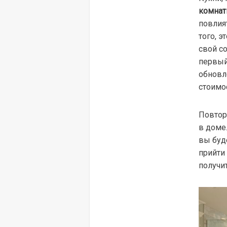
комна
повлият
того, э
свой с
первый
обновле
стоимо
Повтор
в доме
вы буд
прийти
получи