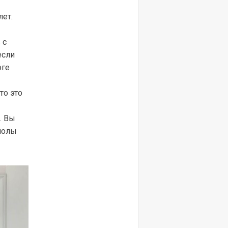
лет:
 с
если
оге
то это
. Вы
 полы