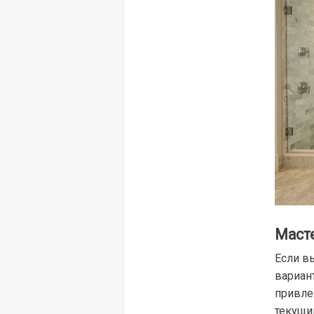
Маст
Если в
вариан
привле
текущи