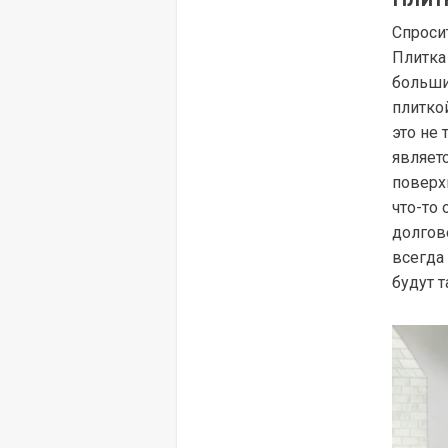
Спросит
Плитка 
больши
плитко
это не 
являет
поверх
что-то
долгов
всегда
будут т