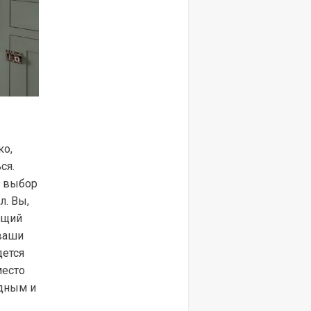
ко,
ся.
, выбор
л. Вы,
ющий
 ваши
дется
место
дным и