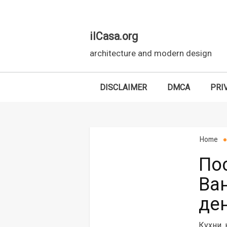
ilCasa.org
architecture and modern design
DISCLAIMER
DMCA
PRI
Skip to main content
Home
Пос
Ва
де
Кухни, 