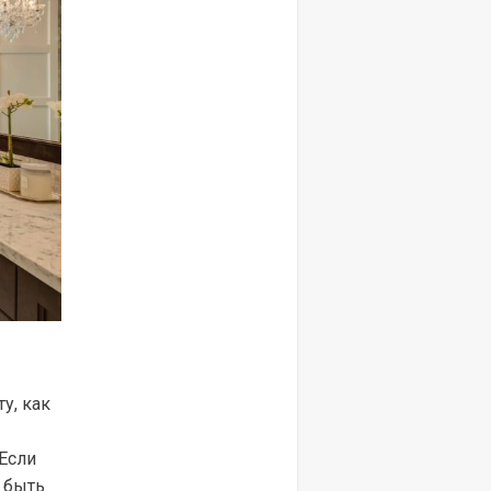
у, как
Если
 быть