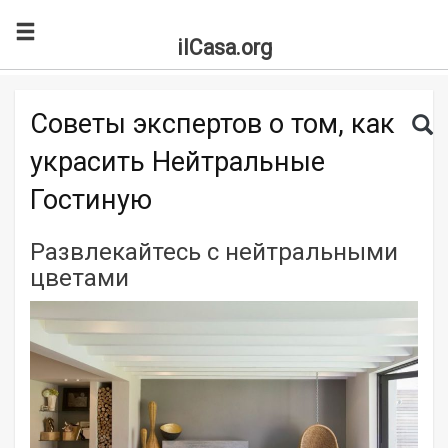
ilCasa.org
Skip to main content
Search for:
Sea
Советы экспертов о том, как
украсить Нейтральные
Гостиную
Развлекайтесь с нейтральными
цветами