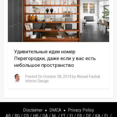
Удивительные идеи номер
Перегородки, даже если у вас есть
небольшое пространство
Posted On
October 28, 2019
by
Ahmad Faishal
Interior Design
Disclaimer
DMCA
Privacy Policy
AR
/
BG
/
CS
/
HR
/
DA
/
NL
/
ET
/
FI
/
FR
/
DE
/
KA
/
EL
/