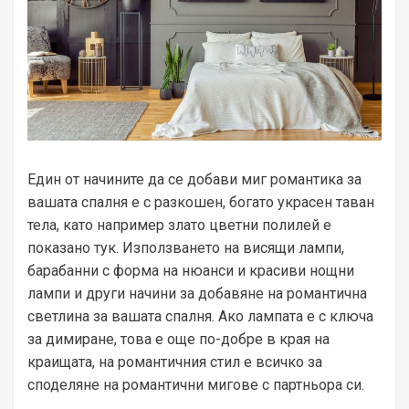
Един от начините да се добави миг романтика за
вашата спалня е с разкошен, богато украсен таван
тела, като например злато цветни полилей е
показано тук. Използването на висящи лампи,
барабанни с форма на нюанси и красиви нощни
лампи и други начини за добавяне на романтична
светлина за вашата спалня. Ако лампата е с ключа
за димиране, това е още по-добре в края на
краищата, на романтичния стил е всичко за
споделяне на романтични мигове с партньора си.