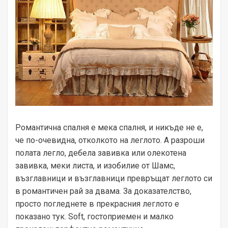
Романтична спалня е мека спалня, и никъде не е,
че по-очевидна, отколкото на леглото. А разроши
полата легло, дебела завивка или олекотена
завивка, меки листа, и изобилие от Шамс,
възглавници и възглавници превръщат леглото си
в романтичен рай за двама. За доказателство,
просто погледнете в прекрасния леглото е
показано тук. Soft, гостоприемен и малко