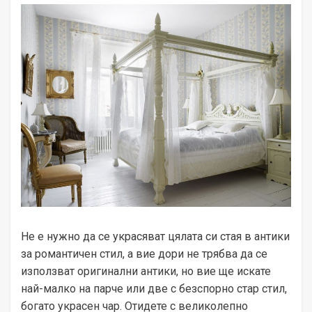
Не е нужно да се украсяват цялата си стая в антики
за романтичен стил, а вие дори не трябва да се
използват оригинални антики, но вие ще искате
най-малко на парче или две с безспорно стар стил,
богато украсен чар. Отидете с великолепно