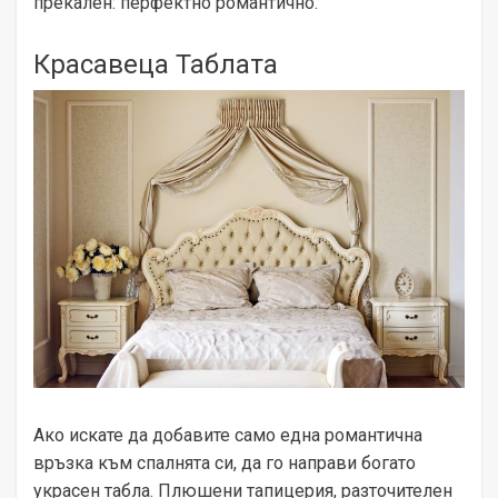
прекален: перфектно романтично.
Красавеца Таблата
Ако искате да добавите само една романтична
връзка към спалнята си, да го направи богато
украсен табла. Плюшени тапицерия, разточителен