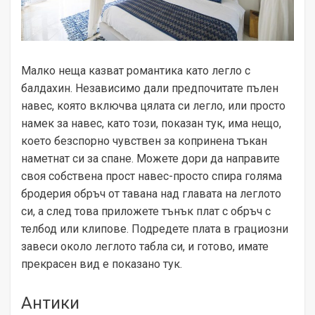
Малко неща казват романтика като легло с
балдахин. Независимо дали предпочитате пълен
навес, която включва цялата си легло, или просто
намек за навес, като този, показан тук, има нещо,
което безспорно чувствен за копринена тъкан
наметнат си за спане. Можете дори да направите
своя собствена прост навес-просто спира голяма
бродерия обръч от тавана над главата на леглото
си, а след това приложете тънък плат с обръч с
телбод или клипове. Подредете плата в грациозни
завеси около леглото табла си, и готово, имате
прекрасен вид е показано тук.
Антики