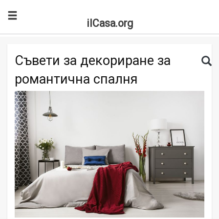
ilCasa.org
Skip to main content
Search for:
Sea
Съвети за декориране за
романтична спалня