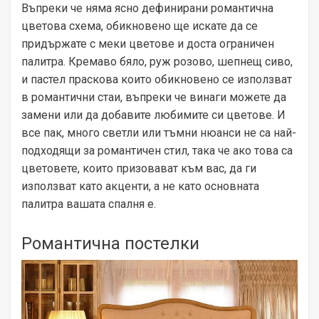
Въпреки че няма ясно дефинирани романтична
цветова схема, обикновено ще искате да се
придържате с меки цветове и доста ограничен
палитра. Кремаво бяло, руж розово, шепнещ сиво,
и пастел праскова които обикновено се използват
в романтични стаи, въпреки че винаги можете да
замени или да добавите любимите си цветове. И
все пак, много светли или тъмни нюанси не са най-
подходящи за романтичен стил, така че ако това са
цветовете, които призовават към вас, да ги
използват като акценти, а не като основната
палитра вашата спалня е.
Романтична постелки