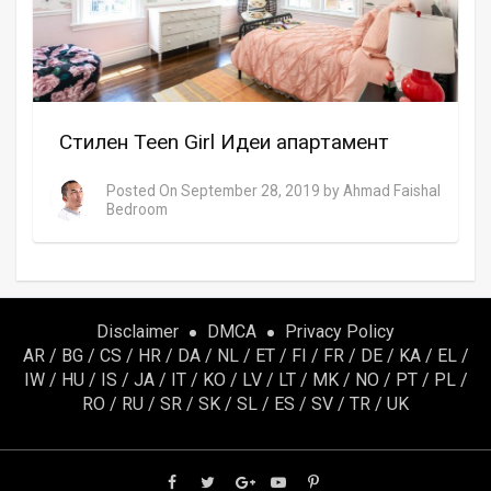
Стилен Teen Girl Идеи апартамент
Posted On
September 28, 2019
by
Ahmad Faishal
Bedroom
Disclaimer
DMCA
Privacy Policy
AR
/
BG
/
CS
/
HR
/
DA
/
NL
/
ET
/
FI
/
FR
/
DE
/
KA
/
EL
/
IW
/
HU
/
IS
/
JA
/
IT
/
KO
/
LV
/
LT
/
MK
/
NO
/
PT
/
PL
/
RO
/
RU
/
SR
/
SK
/
SL
/
ES
/
SV
/
TR
/
UK