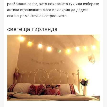
резбовани легло, като показаната тук или изберете
антика страничната маса или скрин да дадете
спалня романтична настроението.
светеща гирлянда