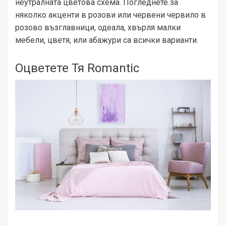
неутралната цветова схема. Погледнете за
няколко акценти в розови или червени червило в
розово възглавници, одеала, хвърля малки
мебели, цветя, или абажури са всички варианти.
Оцветете Тя Romantic