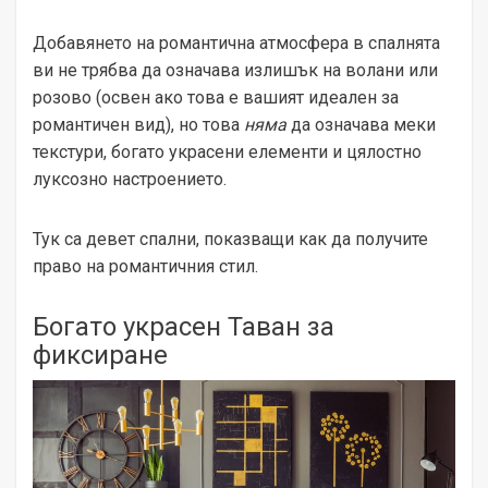
Добавянето на романтична атмосфера в спалнята
ви не трябва да означава излишък на волани или
розово (освен ако това е вашият идеален за
романтичен вид), но това
няма
да означава меки
текстури, богато украсени елементи и цялостно
луксозно настроението.
Тук са девет спални, показващи как да получите
право на романтичния стил.
Богато украсен Таван за
фиксиране