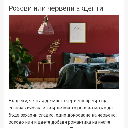
Розови или червени акценти
Въпреки, че твърде много червено превръща
спалня кичозна и твърде много розово може да
бъде захарин сладко, едно докосване на червено,
розово или и двете добавя романтика на иначе