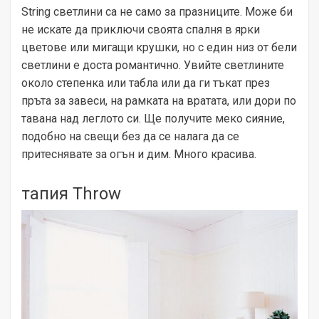
String светлини са не само за празниците. Може би
не искате да приключи своята спалня в ярки
цветове или мигащи крушки, но с един низ от бели
светлини е доста романтично. Увийте светлините
около степенка или табла или да ги тъкат през
пръта за завеси, на рамката на вратата, или дори по
тавана над леглото си. Ще получите меко сияние,
подобно на свещи без да се налага да се
притеснявате за огън и дим. Много красива.
тапия Throw