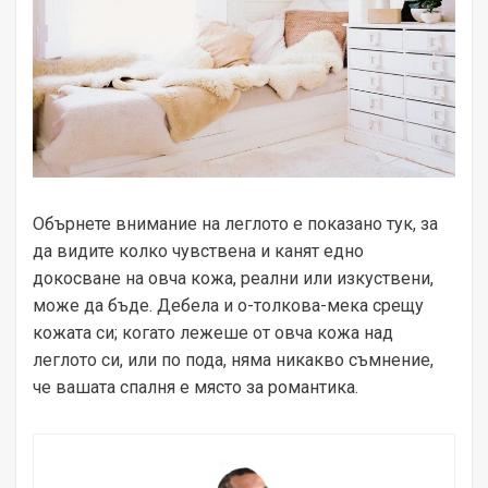
Обърнете внимание на леглото е показано тук, за
да видите колко чувствена и канят едно
докосване на овча кожа, реални или изкуствени,
може да бъде. Дебела и о-толкова-мека срещу
кожата си; когато лежеше от овча кожа над
леглото си, или по пода, няма никакво съмнение,
че вашата спалня е място за романтика.