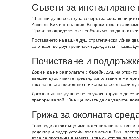
Съвети за инсталиране
“Външни душове са хубава черта за собствениците 
Асеведо ВиК и отопление. Въпреки това, в зависимо
“Грижа за определено е необходимо, за да го отвес
Поставянето на вашия душ стратегически убива два
се отваря до друг тропически дъжд отвън”, казва Д
Почистване и поддръжк
Дори и да не разполагате с басейн, душ на открит
външен душ, имайте предвид използваните материал
така че не сте постоянно почистване след всеки душ”
Докато външни душове не са ужасно трудно да се изг
препоръчва той. “Вие ще искате да се уверите, вода
Грижа за околната сред
Това води отток също има потенциални негативни п
редактор и лидер устойчивост мисъл в
Rise
, препор
вода се просмуква в земята. Това си струва да про