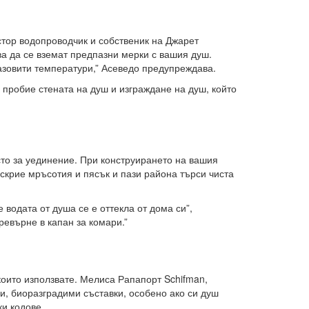
стор водопроводчик и собственик на Джарет
ва да се вземат предпазни мерки с вашия душ.
разовити температури,” Асеведо предупреждава.
 пробие стената на душ и изграждане на душ, който
сто за уединение. При конструирането на вашия
скрие мръсотия и пясък и пази района търси чиста
 водата от душа се е оттекла от дома си”,
превърне в капан за комари.”
които използвате. Мелиса Рапапорт Schifman,
и, биоразградими съставки, особено ако си душ
ки кодове.