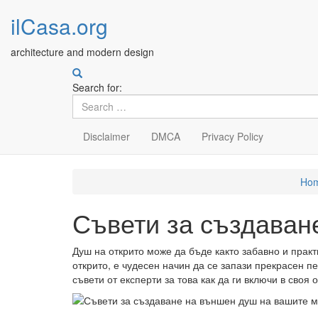
ilCasa.org
architecture and modern design
Search for:
Disclaimer
DMCA
Privacy Policy
Skip
Ho
to
main
Съвети за създаван
content
Душ на открито може да бъде както забавно и прак
открито, е чудесен начин да се запази прекрасен пе
съвети от експерти за това как да ги включи в своя 