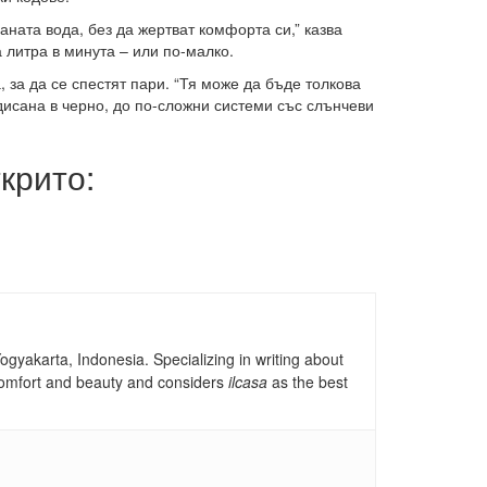
ната вода, без да жертват комфорта си,” казва
 литра в минута – или по-малко.
 за да се спестят пари. “Тя може да бъде толкова
дисана в черно, до по-сложни системи със слънчеви
крито:
gyakarta, Indonesia. Specializing in writing about
, comfort and beauty and considers
ilcasa
as the best