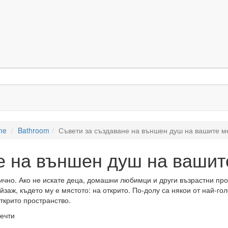
me
Bathroom
Съвети за създаване на външен душ на вашите м
е на външен душ на вашит
тично. Ако не искате деца, домашни любимци и други възрастни пр
йзаж, където му е мястото: на открито. По-долу са някои от най-го
открито пространство.