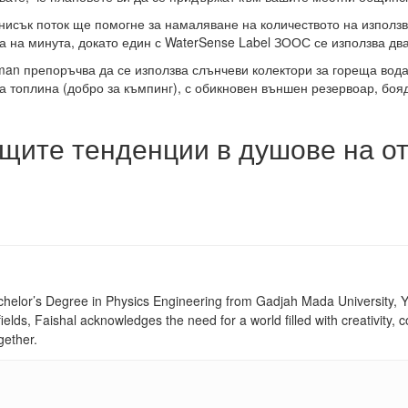
нисък поток ще помогне за намаляване на количеството на използва
а на минута, докато един с WaterSense Label ЗООС се използва два
an препоръчва да се използва слънчеви колектори за гореща вода,
та топлина (добро за къмпинг), с обикновен външен резервоар, боя
ещите тенденции в душове на от
achelor’s Degree in Physics Engineering from Gadjah Mada University, Yo
fields, Faishal acknowledges the need for a world filled with creativity
gether.