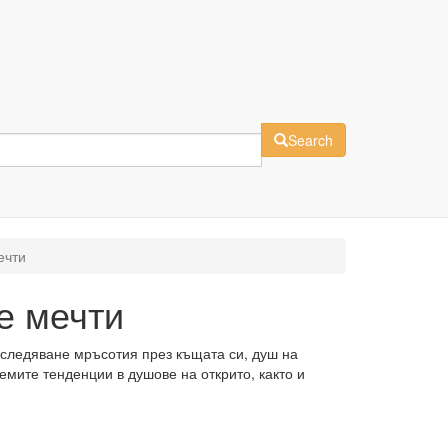
Search
ечти
е мечти
оследяване мръсотия през къщата си, душ на
лемите тенденции в душове на открито, както и