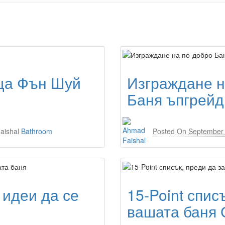
аща Фън Шуй
Изграждане н
Баня ъпгрейд
aishal
Bathroom
Posted On
September 
 идеи да се
15-Point спис
вашата баня