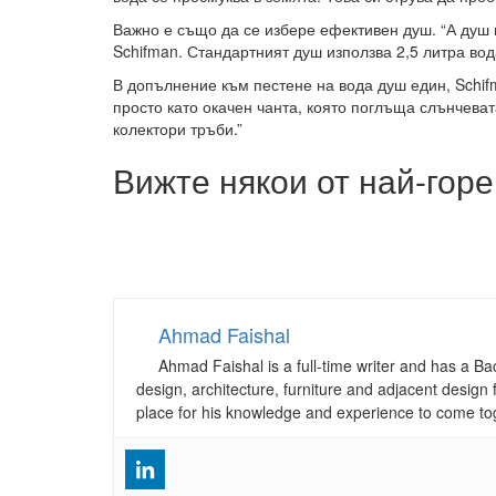
Важно е също да се избере ефективен душ. “А душ 
Schifman. Стандартният душ използва 2,5 литра вод
В допълнение към пестене на вода душ един, Schifm
просто като окачен чанта, която поглъща слънчева
колектори тръби.”
Вижте някои от най-гор
Ahmad Faishal
Ahmad Faishal is a full-time writer and has a B
design, architecture, furniture and adjacent design 
place for his knowledge and experience to come to