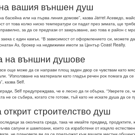
 на вашия външен душ
на басейна или на първа линия домове”, казва Jarret Асеведо, май
ст от това колко ниско температури си падат през зимата, ще тряб
 правилно, за да се предпази от замръзване, ако това е район с м
 заека с един камък. “В зависимост от оформлението си, можете да
жонатан Аз, брокер на недвижими имоти за Център Coast Realty.
а на външни душове
о все още може да се направи площ заден двор се чувствам като мя
и. “Използване на материали като гладък речен рок помага да се 
, казва Self.
ради, Self предупреждава, че е лесно да ги обърка. “Уверете се, че
та не се събира, когато сте готови, тъй като не искате душа да се 
а открит строителство душ
оследици за околната среда, така че имайте предвид, продуктите, 
ъчва сапуни и шампоани, които са изработени от изцяло естествен
бвате, че плановете ви да се придържат към вашите местни общинс