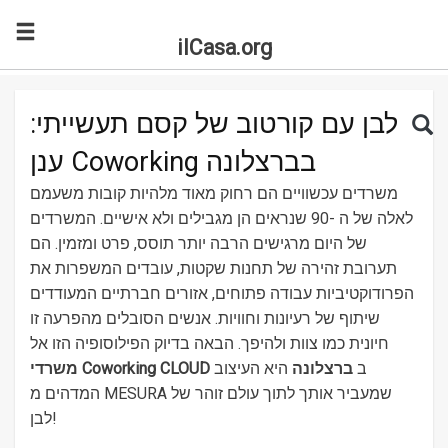
ilCasa.org
Skip to main content
Search for:
Sea
לבן עם קורטוב של קסם תעשייתי:
ענן Coworking בברצלונה
משרדים עכשוויים הם רחוק מאוד מלהיות קובות משעמם
לאלה של ה -90 שנראים הן מגבילים ולא אישיים. המשרדים
של היום מרגישים הרבה יותר תוסס, פרט ומזמין. הם
תערובת זהירה של תחנות שקטות, עובדים המשפרות את
הפרודוקטיביות עבודה פתוחים, אזורים חברתיים המעודדים
שיתוף של רעיונות וחוויות. אנשים הסובלים מהפרעה זו
חיונית כמו צוות ולהיפך. הבאה בדיוק הפילוסופיה הזו אל
ב
ברצלונה
היא העיצוב
משרדי Coworking CLOUD
המדהים מ MESURA שמעביר אותך לתוך עולם זוהר של
לבן!