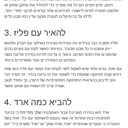
הזמן, מים חמים הם כל מה שצריך כדי להחזיר את מתקן שחוק או
אלמנט תאורה לזרוח ליושנה. לאירועים אלה קוראים לניקוי יסודי יותר,
לדלג על בכימיקלים לטובת מנקה עדין כמו סבון כלים.
3. להאיר עם פליז
פליז מסביב כבר בגילים וזה עמידות טבעית בשילוב עם הברק מלוטש
ייתן אמבטיה כל מבט מכובד, במיוחד כאשר לקזז עם גוונים כהים
שהופכים את הפופ הסיום. גימור זו צריכה להיות בחירה עליונה בשני
המרחבים המודרניים ועוד מסורתיים ביותר.
עם זאת, גורם אחד שיש לשקול לפני לקחת את הצעד עם פליז הוא שזה
דורש קצת תחזוקה שוטפת כדי לשמור את זה נראה נהדר. זה תמיד הכי
טוב לדבוק בהוראות התחזוקה הספציפיות של היצרן, כך ומורד לנגב
שגרה צריך להיעשות עם שואב אושר.
4. להביא כמה ארד
ארד הוא בחירה מעניינת עבור האמבטיה שלך מסיימת כי בניגוד
למתכות רבות אחרות זה עשוי בעצם להשתפר עם גיל. זאת בשל
העובדה כי מוצרים שכותרתו “ארד-מרח שמן” או “ארד משויף ביד” הם