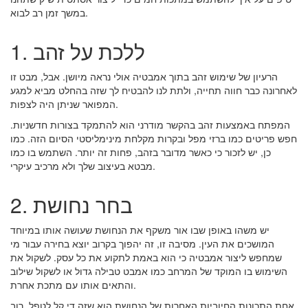
במשך זמן רב לבוא.
1. ללכת על זהב
הרעיון של שימוש זהב בתוך אמבטיה אולי נראה מיושן. אבל, מבט זו
לאחרונה כבר חווה תחייה, ולתת לנו להבטיח לך שזה בהחלט מביא למגע
המפואר שניתן היה לצפות.
המפתח באמצעות זהב בהקשר מודרני הוא להתמקד בצורות חדשניות.
חפש פריטים כמו ברזי מפל ובקרות מקלחת מינימליסטי הסיום הזה. כמו
כן, יש לזכור כי כאשר מדובר בזהב, פחות זה יותר. השתמש בו כמו
מבטא בעיצוב שלך ולא מרכיב עיקרי.
2. בחר נחושת
יש משהו באופן שבו אור משקף את הנחושת שעושה אותו במיוחד
המושכים את העין. מסיבה זו, זה יהפוך בקרוב יוצא בחירה עבור מי
שמחפש ליצור אמבטיה כי הוא באמת לתקוע את כל עסק. לשקול את
השימוש בו המוקד של המרחב כמו אמבט טבילה גדול או לשקול שילוב
והתאים אותו עם מתכת אחרת.
אחת התכונות החיוביות האחרות של הנחושת הוא שזה די קל לטפל. רוב