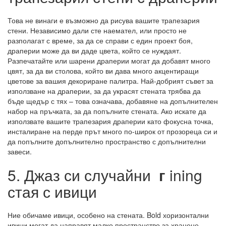
Това не винаги е възможно да рисува вашите трапезария
стени. Независимо дали сте наемател, или просто не
разполагат с време, за да се справи с един проект боя,
драперии може да ви даде цвета, който се нуждаят.
Разпечатайте или шарени драперии могат да добавят много
цвят, за да ви столова, който ви дава много акцентиращи
цветове за вашия декориране палитра. Най-добрият съвет за
използване на драперии, за да украсят стената трябва да
бъде щедър с тях – това означава, добавяне на допълнителен
набор на пръчката, за да попълните стената. Ако искате да
използвате вашите трапезария драперии като фокусна точка,
инсталиране на перде прът много по-широк от прозореца си и
да попълните допълнително пространство с допълнителни
завеси.
5. Джаз си случайни
г
ining
стая с ивици
Ние обичаме ивици, особено на стената. Bold хоризонтални
ивици могат да направят малко пространство за хранене