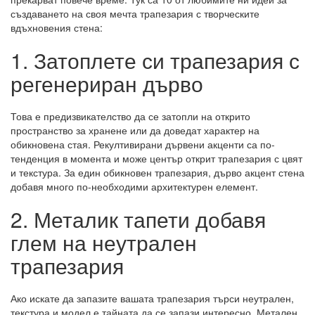
създаването на своя мечта трапезария с творческите
вдъхновения стена:
1. Затоплете си трапезария с
регенериран дърво
Това е предизвикателство да се затопли на открито
пространство за хранене или да доведат характер на
обикновена стая. Рекултивирани дървени акценти са по-
тенденция в момента и може център открит трапезария с цвят
и текстура. За един обикновен трапезария, дърво акцент стена
добавя много по-необходими архитектурен елемент.
2. Металик тапети добавя
глем на неутрален
трапезария
Ако искате да запазите вашата трапезария търси неутрален,
текстура и модел е тайната да се запази интересно. Метален