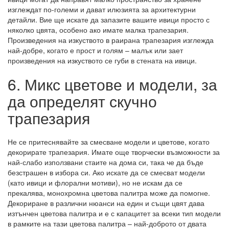
изглеждат по-големи и дават илюзията за архитектурни
детайли. Вие ще искате да запазите вашите ивици просто с
няколко цвята, особено ако имате малка трапезария.
Произведения на изкуството в раирана трапезария изглежда
най-добре, когато е прост и голям – малък или зает
произведения на изкуството се губи в стената на ивици.
6. Микс цветове и модели, за
да определят скучно
трапезария
Не се притеснявайте за смесване модели и цветове, когато
декорирате трапезария. Имате още творчески възможности за
най-слабо използвани стаите на дома си, така че да бъде
безстрашен в избора си. Ако искате да се смесват модели
(като ивици и флорални мотиви), но не искам да се
прекалява, монохромна цветова палитра може да помогне.
Декориране в различни нюанси на един и същи цвят дава
изтънчен цветова палитра и е с капацитет за всеки тип модели
в рамките на тази цветова палитра
– най-доброто от двата