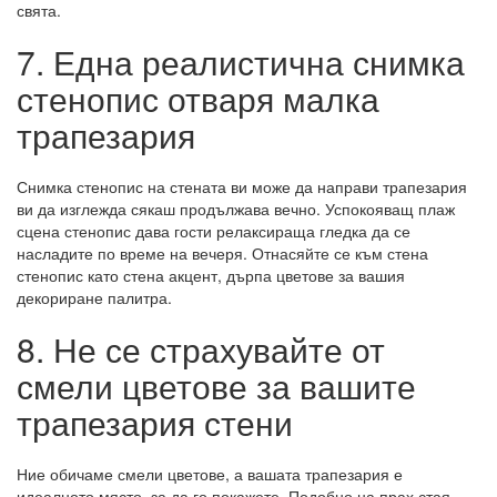
свята.
7. Една реалистична снимка
стенопис отваря малка
трапезария
Снимка стенопис на стената ви може да направи трапезария
ви да изглежда сякаш продължава вечно. Успокояващ плаж
сцена стенопис дава гости релаксираща гледка да се
насладите по време на вечеря. Отнасяйте се към стена
стенопис като стена акцент, дърпа цветове за вашия
декориране палитра.
8. Не се страхувайте от
смели цветове за вашите
трапезария стени
Ние обичаме смели цветове, а вашата трапезария е
идеалното място, за да го покажете. Подобно на прах стая,