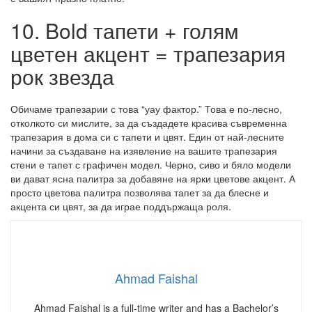
10. Bold тапети + голям
цветен акцент = трапезария
рок звезда
Обичаме трапезарии с това “уау фактор.” Това е по-лесно,
отколкото си мислите, за да създадете красива съвременна
трапезария в дома си с тапети и цвят. Един от най-лесните
начини за създаване на изявление на вашите трапезария
стени е тапет с графичен модел. Черно, сиво и бяло модели
ви дават ясна палитра за добавяне на ярки цветове акцент. А
просто цветова палитра позволява тапет за да блесне и
акцента си цвят, за да играе поддържаща роля.
Ahmad Faishal
Ahmad Faishal is a full-time writer and has a Bachelor’s