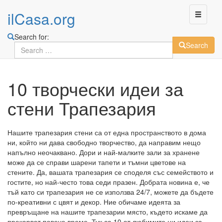
ilCasa.org
Search for:
Search
Skip
10 творчески идеи за
to
main
стени Трапезария
content
Нашите трапезария стени са от една пространството в дома
ни, който ни дава свободно творчество, да направим нещо
напълно неочаквано. Дори и най-малките зали за хранене
може да се справи шарени тапети и тъмни цветове на
стените. Да, вашата трапезария се споделя със семейството и
гостите, но най-често това седи празен. Добрата новина е, че
тъй като си трапезария не се използва 24/7, можете да бъдете
по-креативни с цвят и декор. Ние обичаме идеята за
превръщане на нашите трапезарии място, където искаме да
прекарват повече време. Тук са 10 от любимите ни идеи за