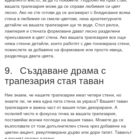
вашата трапезария може да се справи любимия си цвят
лесно. Ако не сте готови да се ангажират с боядисване всяка
стена в любимия си смели цветове, нека архитектурните
детайли на вашата трапезария ще те води. Стол релси,
ламперия и стената формоване дават лесно разделени
прекъсвания в цвят стена. Ако вашата трапезария все още
няма стенни детайли, които работят с две-тонизирана стени,
помислете за добавяне на формоване или просто ивица,
разделяща двата цвята.
9.
Създаване драма с
трапезария стая таван
Ние знаем, че нашите трапезарии имат четири стени, но
знаете ли, че има една пета стена за украса? Вашият таван
трапезария е важна част от вашия план декориране. А
полилей често е фокусна точка за вашата трапезария,
поставяйки всички погледи на вашия таван. Можете да се
възползвате от този допълнителен стена чрез добавяне на
цветен акцент, рекултивирани дърво или дори тапет. Таванът
е вашият празно платно.