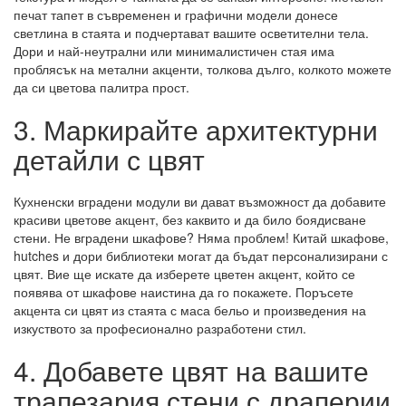
печат тапет в съвременен и графични модели донесе
светлина в стаята и подчертават вашите осветителни тела.
Дори и най-неутрални или минималистичен стая има
проблясък на метални акценти, толкова дълго, колкото можете
да си цветова палитра прост.
3. Маркирайте архитектурни
детайли с цвят
Кухненски вградени модули ви дават възможност да добавите
красиви цветове акцент, без каквито и да било боядисване
стени. Не вградени шкафове? Няма проблем! Китай шкафове,
hutches и дори библиотеки могат да бъдат персонализирани с
цвят. Вие ще искате да изберете цветен акцент, който се
появява от шкафове наистина да го покажете. Поръсете
акцента си цвят из стаята с маса бельо и произведения на
изкуството за професионално разработени стил.
4. Добавете цвят на вашите
трапезария стени с драперии