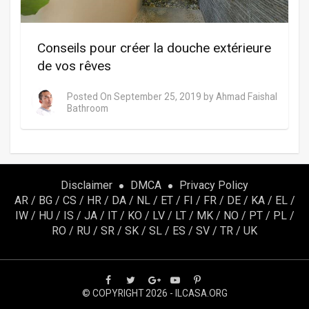
Conseils pour créer la douche extérieure
de vos rêves
Posted On
September 25, 2019
by
Ahmad Faishal
Bathroom
Disclaimer
DMCA
Privacy Policy
AR
/
BG
/
CS
/
HR
/
DA
/
NL
/
ET
/
FI
/
FR
/
DE
/
KA
/
EL
/
IW
/
HU
/
IS
/
JA
/
IT
/
KO
/
LV
/
LT
/
MK
/
NO
/
PT
/
PL
/
RO
/
RU
/
SR
/
SK
/
SL
/
ES
/
SV
/
TR
/
UK
© COPYRIGHT 2026 - ILCASA.ORG