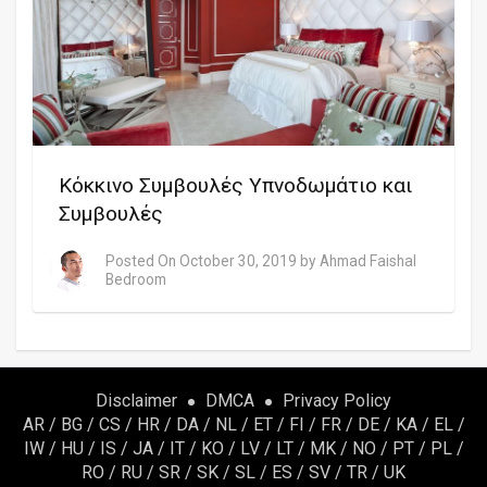
Κόκκινο Συμβουλές Υπνοδωμάτιο και
Συμβουλές
Posted On
October 30, 2019
by
Ahmad Faishal
Bedroom
Disclaimer
DMCA
Privacy Policy
AR
/
BG
/
CS
/
HR
/
DA
/
NL
/
ET
/
FI
/
FR
/
DE
/
KA
/
EL
/
IW
/
HU
/
IS
/
JA
/
IT
/
KO
/
LV
/
LT
/
MK
/
NO
/
PT
/
PL
/
RO
/
RU
/
SR
/
SK
/
SL
/
ES
/
SV
/
TR
/
UK