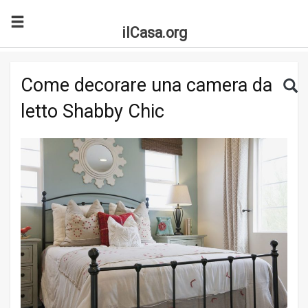
ilCasa.org
Skip to main content
Search for:
Sea
Come decorare una camera da
letto Shabby Chic