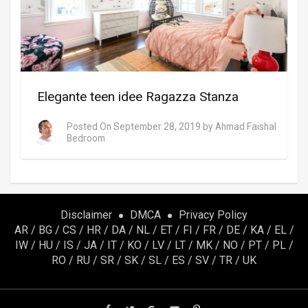
Elegante teen idee Ragazza Stanza
Posted On
September 28, 2019
by
Ahmad Faishal
Bedroom
Disclaimer
DMCA
Privacy Policy
AR
/
BG
/
CS
/
HR
/
DA
/
NL
/
ET
/
FI
/
FR
/
DE
/
KA
/
EL
/
IW
/
HU
/
IS
/
JA
/
IT
/
KO
/
LV
/
LT
/
MK
/
NO
/
PT
/
PL
/
RO
/
RU
/
SR
/
SK
/
SL
/
ES
/
SV
/
TR
/
UK