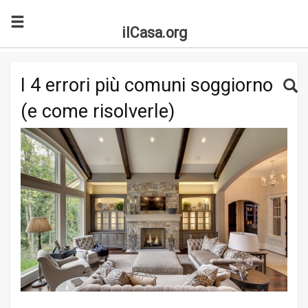
ilCasa.org
Skip to main content
Search for:
Sea
I 4 errori più comuni soggiorno
(e come risolverle)