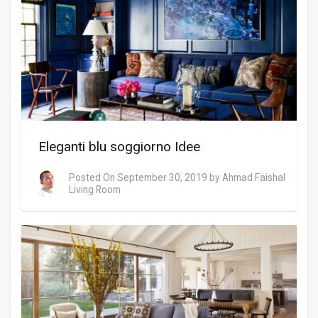
Eleganti blu soggiorno Idee
Posted On
September 30, 2019
by
Ahmad Faishal
Living Room