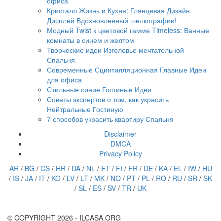
офиса
Кристалл Жизнь и Кухня: Глянцевая Дизайн
Дисплей Вдохновленный шелкографии!
Модный Twist к цветовой гамме Timeless: Ванные
комнаты в синем и желтом
Творческие идеи Изголовье мечтательной
Спальня
Современные Сцинтилляционная Главные Идеи
для офиса
Стильные синие Гостиные Идеи
Советы экспертов о том, как украсить
Нейтральные Гостиную
7 способов украсить квартиру Спальня
Disclaimer
DMCA
Privacy Policy
AR
/
BG
/
CS
/
HR
/
DA
/
NL
/
ET
/
FI
/
FR
/
DE
/
KA
/
EL
/
IW
/
HU
/
IS
/
JA
/
IT
/
KO
/
LV
/
LT
/
MK
/
NO
/
PT
/
PL
/
RO
/
RU
/
SR
/
SK
/
SL
/
ES
/
SV
/
TR
/
UK
© COPYRIGHT 2026 - ILCASA.ORG