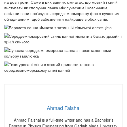
на довгі роки. Саме в цих ванних кімнатах, що жовтий і синій
виступати як сполучна ланка між сучасним і класичним,
оскільки вони пов’язують середземноморську фон з сучасним
обладнанням, щоб забезпечити найкраще з обох світів.
Ahmad Faishal
Ahmad Faishal is a full-time writer and has a Bachelor’s
Degree in Physics Engineering from Gadjah Mada University,