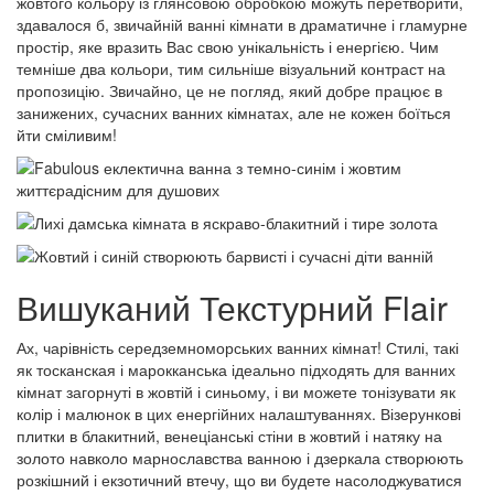
жовтого кольору із глянсовою обробкою можуть перетворити,
здавалося б, звичайній ванні кімнати в драматичне і гламурне
простір, яке вразить Вас свою унікальність і енергією. Чим
темніше два кольори, тим сильніше візуальний контраст на
пропозицію. Звичайно, це не погляд, який добре працює в
занижених, сучасних ванних кімнатах, але не кожен боїться
йти сміливим!
Вишуканий Текстурний Flair
Ах, чарівність середземноморських ванних кімнат! Стилі, такі
як тосканская і марокканська ідеально підходять для ванних
кімнат загорнуті в жовтій і синьому, і ви можете тонізувати як
колір і малюнок в цих енергійних налаштуваннях. Візерункові
плитки в блакитний, венеціанські стіни в жовтий і натяку на
золото навколо марнославства ванною і дзеркала створюють
розкішний і екзотичний втечу, що ви будете насолоджуватися