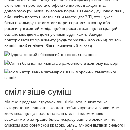
включення простих, але ефективних жовті акценти за
допомогою рушники, тумбочка поруч з ванною, душовою лавці
або навіть просто шматок стіни мистецтва? Ті, хто шукає
більше кольору також може перетворитися в ванну або
раковину в жовтий колір, щоб переконатися, що ви кращий
баланс між двома домінуючими відтінками. Завжди
повторювати колір акценту (будь то жовтий або синій) по всій
ванній, щоб виліпити більш вишуканий вигляд.
сміливіше суміш
Ми вже продемонстрували ванні кімнати, в яких тонке
використання синього і жовтого робить вражаючі заяви. Але
можливо, що це просто не ваш стиль, і ви, можливо,
вважатимете за краще більш яскраву ванну з еклектичним
блиском або богемской красою. Більш глибокі відтінки синього і