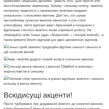
примхами і морських деталей. Замість того, щоб просто йти
вниз второваним червоному, білому і синьому шляху, замініть
несмачну червоність з приємними жовтими модами
унікальною і стильними ванним. Для тих, хто шукає
заспокійливу сучасної ванною кімнатою з спа-стилі
атмосфера, світлі відтінки аква і бірюзовий в поєднанні з
відтінками стиглого жовтого може отримати роботу. Не
обмежуйте себе тільки один «блакитний» і «теплий жовтий», а
також вивчити безліч відтінків цих двох динамічних відтінків.
Всюдисущі акценти!
Проте турбувався про додавання жовтого до існуючої ванною
в біло-блакитних? Чому б не почати з кроків дитини шляхом