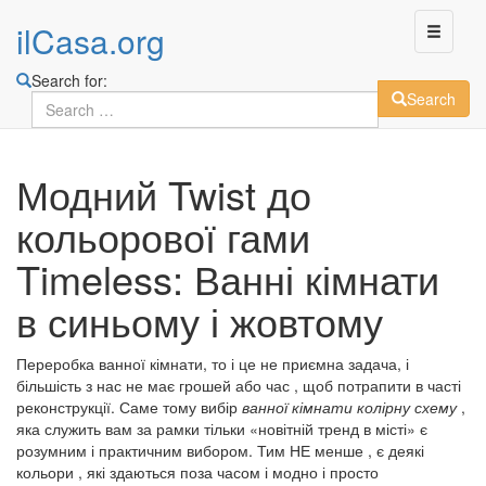
ilCasa.org
Search for:
Search
Skip
Модний Twist до
to
main
кольорової гами
content
Timeless: Ванні кімнати
в синьому і жовтому
Переробка ванної кімнати, то і це не приємна задача, і
більшість з нас не має грошей або час , щоб потрапити в часті
реконструкції. Саме тому вибір
ванної кімнати колірну схему
,
яка служить вам за рамки тільки «новітній тренд в місті» є
розумним і практичним вибором. Тим НЕ менше , є деякі
кольори , які здаються поза часом і модно і просто