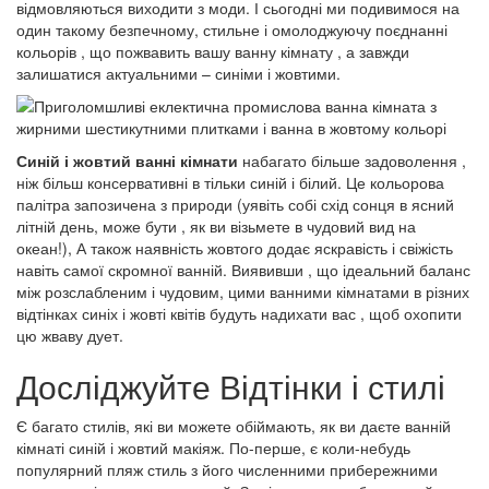
відмовляються виходити з моди. І сьогодні ми подивимося на
один такому безпечному, стильне і омолоджуючу поєднанні
кольорів , що пожвавить вашу ванну кімнату , а завжди
залишатися актуальними – синіми і жовтими.
Синій і жовтий ванні кімнати
набагато більше задоволення ,
ніж більш консервативні в тільки синій і білий. Це кольорова
палітра запозичена з природи (уявіть собі схід сонця в ясний
літній день, може бути , як ви візьмете в чудовий вид на
океан!), А також наявність жовтого додає яскравість і свіжість
навіть самої скромної ванній. Виявивши , що ідеальний баланс
між розслабленим і чудовим, цими ванними кімнатами в різних
відтінках синіх і жовті квітів будуть надихати вас , щоб охопити
цю жваву дует.
Досліджуйте Відтінки і стилі
Є багато стилів, які ви можете обіймають, як ви даєте ванній
кімнаті синій і жовтий макіяж. По-перше, є коли-небудь
популярний пляж стиль з його численними прибережними