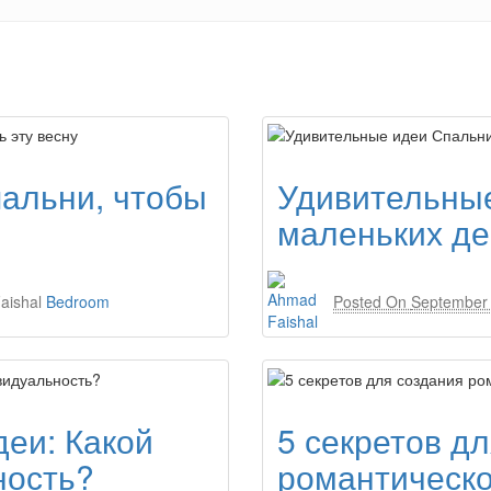
альни, чтобы
Удивительны
маленьких де
aishal
Bedroom
Posted On
September 
деи: Какой
5 секретов д
ность?
романтическ