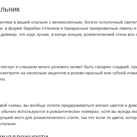
ильник
нтики в вашей спальне с великолепным, богато потолочный светил
ки, в форме барабан оттенков и прекрасные прикроватные лампы и
 диммер, что еще лучше, в конце концов, романтический стиль все
естро и слишком много розового может быть сахарин сладкий, при
осмотрите на несколько акцентов в розово-красный или губной по
ты.
овой схемы, вы вообще хотите придерживаться мягких цветов и до
ик обычно используются в романтических номерах, хотя вы всегда м
учший матч для романтического стиля, так что если те цвета, котор
спальни.
ринадлежности