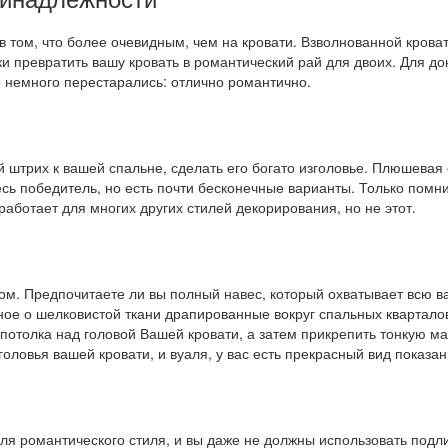
в том, что более очевидным, чем на кровати. Взволнованной крова
и превратить вашу кровать в романтический рай для двоих. Для до
то немного перестарались: отлично романтично.
й штрих к вашей спальне, сделать его богато изголовье. Плюшевая
есь победитель, но есть почти бесконечные варианты. Только помн
аботает для многих других стилей декорирования, но не этот.
ом. Предпочитаете ли вы полный навес, который охватывает всю ва
енное о шелковистой ткани драпированные вокруг спальных квартал
потолка над головой Вашей кровати, а затем прикрепить тонкую м
оловья вашей кровати, и вуаля, у вас есть прекрасный вид показан
ля романтического стиля, и вы даже не должны использовать подл