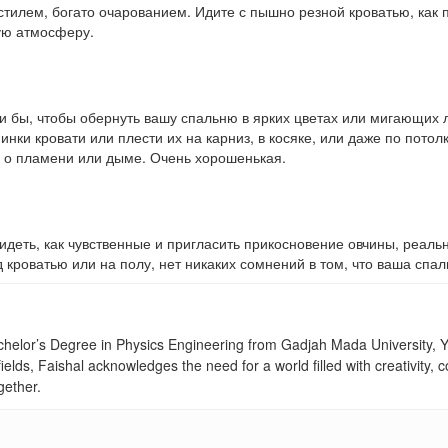
стилем, богато очарованием. Идите с пышно резной кроватью, как 
ую атмосферу.
ли бы, чтобы обернуть вашу спальню в ярких цветах или мигающих 
инки кровати или плести их на карниз, в косяке, или даже по потол
я о пламени или дыме. Очень хорошенькая.
идеть, как чувственные и пригласить прикосновение овчины, реаль
д кроватью или на полу, нет никаких сомнений в том, что ваша спа
achelor’s Degree in Physics Engineering from Gadjah Mada University, Yo
fields, Faishal acknowledges the need for a world filled with creativity
gether.