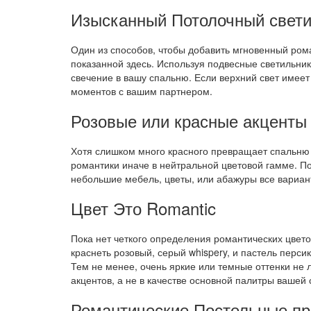
Изысканный Потолочный свет
Один из способов, чтобы добавить мгновенный рома
показанной здесь. Используя подвесные светильни
свечение в вашу спальню. Если верхний свет имеет
моментов с вашим партнером.
Розовые или красные акценты
Хотя слишком много красного превращает спальню п
романтики иначе в нейтральной цветовой гамме. П
небольшие мебель, цветы, или абажуры все вариан
Цвет Это Romantic
Пока нет четкого определения романтических цвет
краснеть розовый, серый whispery, и пастель перс
Тем не менее, очень яркие или темные оттенки не л
акцентов, а не в качестве основной палитры вашей 
Романтические Постельные п