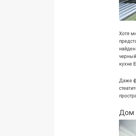
Хотя мн
предст
найден
черный
кухне Б
Даже ф
стеати
простр
Дом 