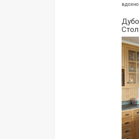
вдохно
Дубо
Сто