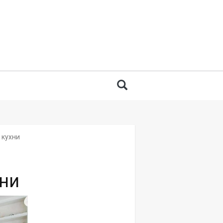
 for:
Search
 кухни
хни