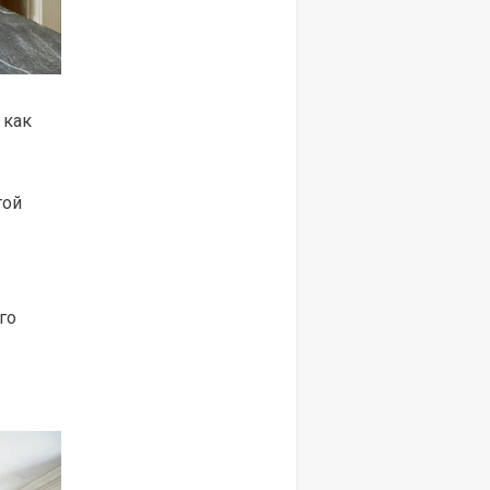
 как
той
го