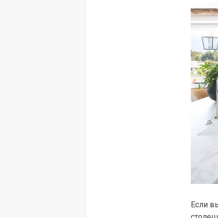
Если в
столеш