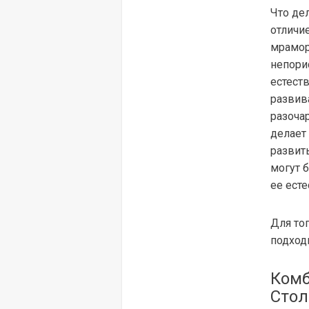
Что де
отличие
мрамор
непори
естест
развив
разочар
делает 
развит
могут 
ее ест
Для то
подход
Комб
Сто