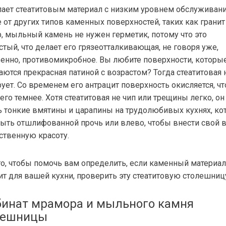
лает стеатитовым материал с низким уровнем обслуживани
 от других типов каменных поверхностей, таких как гранит
, мыльный камень не нужен герметик, потому что это
стый, что делает его грязеотталкивающая, не говоря уже,
венно, противомикробное. Вы любите поверхности, которы
аются прекрасная патиной с возрастом? Тогда стеатитовая 
ует. Со временем его антрацит поверхность окисляется, чт
его темнее. Хотя стеатитовая не чип или трещины легко, о
ь тонкие вмятины и царапины на трудолюбивых кухнях, ко
быть отшлифованной прочь или влево, чтобы внести свой 
ественную красоту.
го, чтобы помочь вам определить, если каменный материал
ит для вашей кухни, проверить эту стеатитовую столешниц
инат мрамора и мыльного камня
лешницы