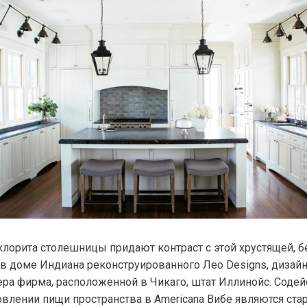
хлорита столешницы придают контраст с этой хрустящей, б
 в доме Индиана реконструированного Лео Designs, дизай
ера фирма, расположенной в Чикаго, штат Иллинойс. Содей
овлении пищи пространства в Americana Вибе являются ст