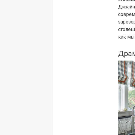
Дизайн 
соврем
зарезе
столеш
как мы
Драм