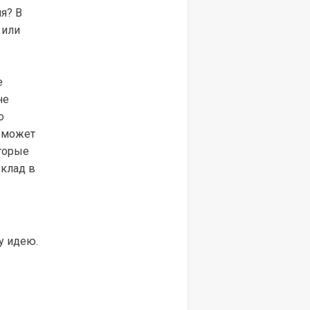
я? В
 или
е
не
о
н может
торые
вклад в
у идею.