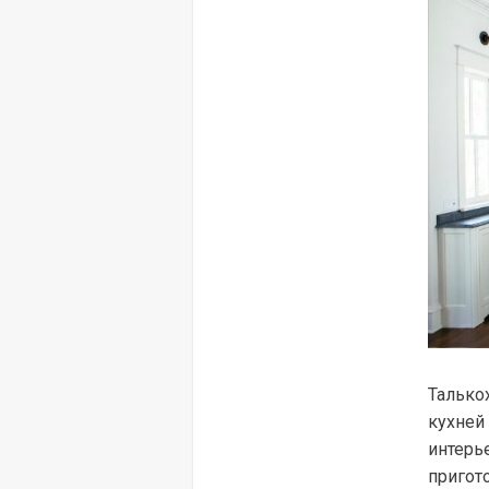
Талько
кухней
интерь
пригот