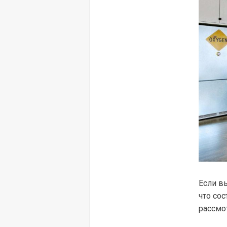
Если в
что со
рассмо