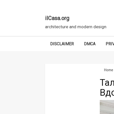
ilCasa.org
architecture and modern design
DISCLAIMER
DMCA
PRI
Skip to main content
Home
Та
Вд