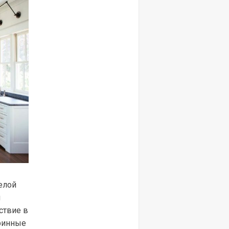
елой
н
ствие в
аринные