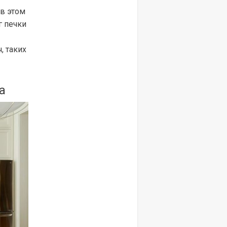
 в этом
г печки
, таких
а