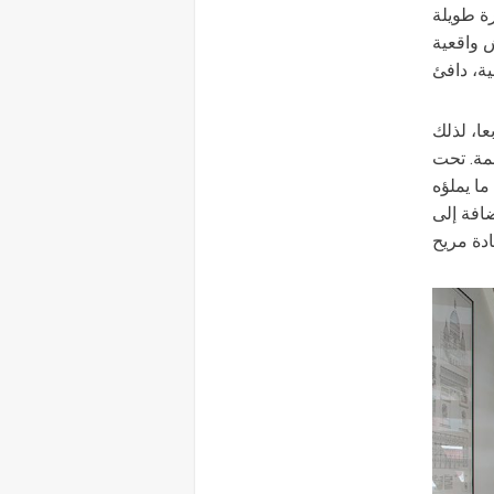
رة طويلة
 واقعية
ية، دافئ
احرة على ما مجموعه 55 مترا مربعا، لذلك
مة. تحت
ا يملؤه
ضافة إلى