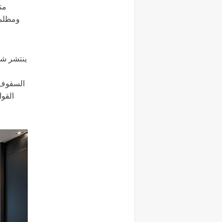
مت
ومظلمة
السقوف 
القوا