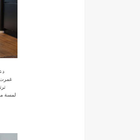
دع
غمرت غ
ترت
لمسة معا