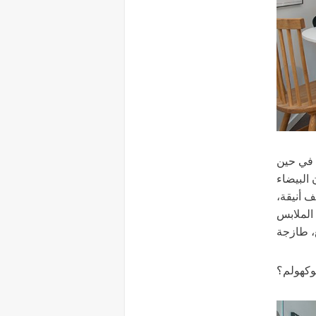
 في حين
 البيضاء
ف أنيقة،
الملابس
وكهولم؟