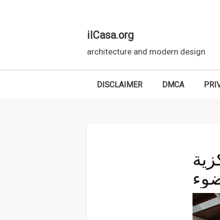
ilCasa.org
architecture and modern design
DISCLAIMER
DMCA
PRI
Skip to main content
زية
ضوء