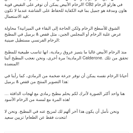
الرخام الأبيض يمكن أن توفر على النقيض قوية! CB2 في هارلو الرخام
هاون ومدقة هو جميل بما فيه الكفاية للحفاظ على الشاشة عندما لا تكون
قيد الاستعمال:
الشوق للأسطح الرخام ولكن الحاجة إلى البقاء في الميزانية؟ محاولة
عرض علبة الرخام أو المجلس الجبن، مثل قفص & برميل في المطبخ
الرخام الفرنسي مستطيل صينية:
منذ الرخام الأبيض غالبا ما يتميز عروق رمادية، انها تناسب طبيعية للمطبخ
الرمادية! مرة أخرى، ونحن نعجب المطبخ أثينا Calderone. تحقق من تلك
المنضدة!
أحيانا الرخام نفسه يمكن أن توفر جرعة ضخمة من الرمادي، كما رأينا في
هذا التصوير المنتج من قفص & برميل:
هنا واحد أكثر الصورة لأترك لكم يحلم مطبخ رمادي مع لهجات الدافئة …
هذه المرة مع لمسة من الرخام الأسود!
ونحن نأمل أن يكون هذا آخر ألهم لك لمزيج عنه في المطبخ. ونحن لا
نتحدث فقط عن الطعام! تزيين سعيد!