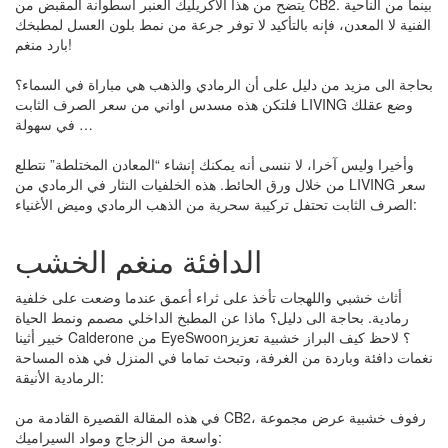
يتضح من هذا الاكريليك العنبر اسطوانة المقبض من CB2. بينما من الناحية
الفنية لا المعدن، فإنه بالتأكيد لا توفر جرعة من نمط بلون العسل لمطبخك
بارد منغم!
بحاجة الى مزيد من دليل على أن الرمادي والذهب هي مباراة في السماء؟
فلتكن هذه مسدس اواني من سعر الصرف الثابت LIVING وضع عقلك
في سهولة …
وأخيرا وليس آخرا، لا ننسى أنه يمكنك إنشاء “المعادن المختلطة” نتطلع
من خلال ورق الحائط. هذه الخلفيات النثار في الرمادي من LIVING سعر
الصرف الثابت تحتفل تركيبة سحرية من الذهب الرمادي وميض الأغنياء:
الدافئة منغم الخشب
أثاث خشبي واللهجات تأخذ على ثراء أعمق عندما وضعت على خلفية
رمادية. بحاجة الى دليل؟ ماذا عن المطبخ الداخلي مصمم ونمط الحياة
خبير أثينا Calderone من EyeSwoon؟ لاحظ كيف البراز خشبية تعزيز
نغمات دافئة وباردة من الغرفة، وتبحث تماما في المنزل في هذه المساحة
الرمادية الأنيقة:
في هذه المقالة القصيرة القادمة من CB2، رفوف خشبية عرض مجموعة
واسعة من الزجاج ومواد السيراميك: