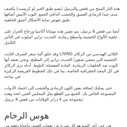
هذه النار المنتج من قفص والبرميل (يضم طبق الخبز لو كريست) يكشف
مدى جيدا الرمادي العميق والخشب الدافئ الجمع. البوب ​​الأبيض أضافها
طبق تعوض تماما الأشكال أعمق للخلفية:
أيضا من قفص & برميل، يتم تعيين هذه مونتانا أكاسيا وزجاج الجرار على
خلفية الألواح الخشبية وأسطح رمادية. الحديث ترابي أسلوب في التأثير
الكامل:
وقد خلق آلية سعر الصرف الثابت LIVING الثلاثي الهندسي من الركائز
الخشبية التي تضفي شعورا الحديث ترابي إلى المطبخ. ونحن نعتقد أنها
البوب ​​ضد الخلفيات الرمادية. المادة المفضلة: البلوط. أدناه نرى الركائز
في كل المجد الجغرافية الخاصة، بما في ذلك الخطوط العريضة الركيزة
في ساحة:
حتى يمكنك إضافة بعض اللون الرمادي والخشب إلى اعتماد الأدوات
المصنوعة الخاص بك، الجمع بين القطع مثل المجلس الجبن ائحة وهذه
مجموعة من 4 درابر الوقايات من قفص & برميل:
هوس الرخام
في حين آخر اليوم هو كل شيء عن نغمات الغنية، وأحيانا دفقة من