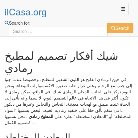
ilCasa.org
Search for:
Search
Skip
شيك أفكار تصميم لمطبخ
to
main
رمادي
content
في حين الرمادي الفاتح هو اللون الشعبي للمطبخ، وخصوصا عندما جنبا
إلى جنب مع الرخام وعلى غرار حانة صغيرة الاكسسوارات البيضاء، ونحن
اليوم نركز على الجانب الدخان الرمادي شيك. في الواقع، يمكن رمادي لا
تكون أكثر في هذا الاتجاه في عالم التصميم اليوم، لا سيما وأنه يأتي إلى
الحياة عندما منمق مع لهجات معدنية. النحاس والنحاس وغيرها من ديكور
دافئ منغم تألق حقا على خلفية رمادية الغنية. البعض يسميها “المواد
المختلطة” أو “المعادن المختلطة” نظرة على
المطبخ رمادي
. نحن نسميها
تصميم الكمال! …
المعادن المختلطة