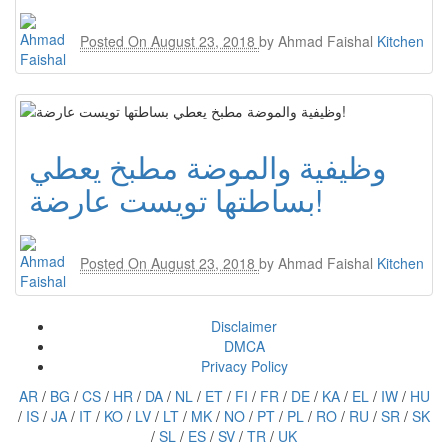
Posted On
August 23, 2018
by
Ahmad Faishal
Kitchen
وظيفية والموضة مطبخ يعطي
بساطتها تويست عارضة!
Posted On
August 23, 2018
by
Ahmad Faishal
Kitchen
Disclaimer
DMCA
Privacy Policy
AR
/
BG
/
CS
/
HR
/
DA
/
NL
/
ET
/
FI
/
FR
/
DE
/
KA
/
EL
/
IW
/
HU
/
IS
/
JA
/
IT
/
KO
/
LV
/
LT
/
MK
/
NO
/
PT
/
PL
/
RO
/
RU
/
SR
/
SK
/
SL
/
ES
/
SV
/
TR
/
UK