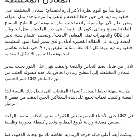
دعونا نبدأ مع اليوم نظرة الأكثر إثارة للاهتمام: المعادن المختلطة على
خلفية رمادية. في حين خلط الفضة والذهب بدا مرة واحدة مثل مهزلة،
ونحن نعلم الآن انها وسيلة رائعة لجلب نظرة متنوعة إلى المطبخ. السماح
للطلاء المطبخ رمادي يكون بك “فضة”، في حين الملحقات مثل الحاويات
والتجهيزات تمثل المعادن “الذهب”. ويضيف اعتصام سلة الخبز CB2 في
لمسة وردية إلى المقالة القصيرة أدناه، والذي يتميز أيضا البنود التنظيمية
في نغمات نحاسي. A خلفية رمادية بربط كل ذلك معا، بمثابة النقيض بارد
لمجموعة دافئة من الأشكال المعدنية:
ثلاثي من قنابل يضم النحاس والفضة والذهب ينهي على الفور يجلب سحر
المعادن المختلطة إلى المطبخ رمادي الخاص بك. هذه كبسولة العلب من
قمم الخشب CB2 ميزة المانجو:
طريقة سهلة لخلط المعادن؟ شراء المنتجات التي تفعل ذلك بالنسبة لك!
الفضة والذهب نغمات تجمع على هذه السكاكين الجبن الذهب من قفص &
برميل:
حتى الأشياء الصغيرة تعني الكثير! ويضيف النحاس ملعقة الراحة CB2 في
بصيص معدنية وردية لأروع المطابخ وتخدم كنقطة محورية وظيفية:
يمكنك أيضا أعلى قبالة حرفة الرمادية الخاصة بك مع لهجات الذهبية، كما