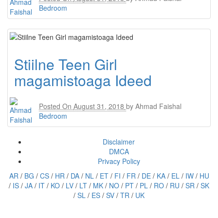
Bedroom
Stiilne Teen Girl
magamistoaga Ideed
Posted On
August 31, 2018
by
Ahmad Faishal
Bedroom
Disclaimer
DMCA
Privacy Policy
AR
/
BG
/
CS
/
HR
/
DA
/
NL
/
ET
/
FI
/
FR
/
DE
/
KA
/
EL
/
IW
/
HU
/
IS
/
JA
/
IT
/
KO
/
LV
/
LT
/
MK
/
NO
/
PT
/
PL
/
RO
/
RU
/
SR
/
SK
/
SL
/
ES
/
SV
/
TR
/
UK