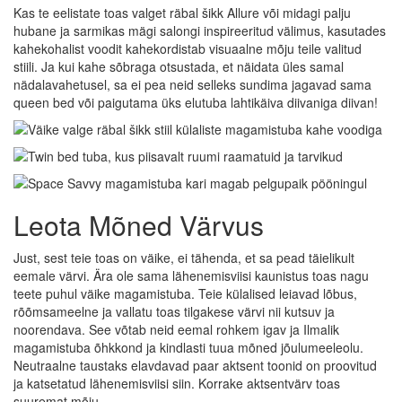
Kas te eelistate toas valget räbal šikk Allure või midagi palju
hubane ja sarmikas mägi salongi inspireeritud välimus, kasutades
kahekohalist voodit kahekordistab visuaalne mõju teile valitud
stiili. Ja kui kahe sõbraga otsustada, et näidata üles samal
nädalavahetusel, sa ei pea neid selleks sundima jagavad sama
queen bed või paigutama üks elutuba lahtikäiva diivaniga diivan!
Leota Mõned Värvus
Just, sest teie toas on väike, ei tähenda, et sa pead täielikult
eemale värvi. Ära ole sama lähenemisviisi kaunistus toas nagu
teete puhul väike magamistuba. Teie külalised leiavad lõbus,
rõõmsameelne ja vallatu toas tilgakese värvi nii kutsuv ja
noorendava. See võtab neid eemal rohkem igav ja Ilmalik
magamistuba õhkkond ja kindlasti tuua mõned jõulumeeleolu.
Neutraalne taustaks elavdavad paar aktsent toonid on proovitud
ja katsetatud lähenemisviisi siin. Korrake aktsentvärv toas
suuremat mõju.