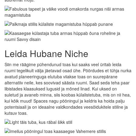
Leida Hubane Niche
Siin me räägime pühendunud toas kui saaks veel üritab leida
ruumi tegelikult välja jäetavad osad ühe. Pöördudes et tühja nurka
avatud planeeringuga elutuba viiakse toas on suurepärane
alternatiiv neile, kes soovivad säästa ruumi. Saad seda teha paar
libistades klaasuksed lugusid ja mõned linad. Kui uksed on
suletud ja avaneb minna, siis koobas külalistetuba, mis on nii hea,
kui kõik muud! Spaces nagu pööningul ja keldris ka hoida palju
potentsiaali ja on ideaalne valdkondades veesõidukitele stiilne ja
kutsuv toas.