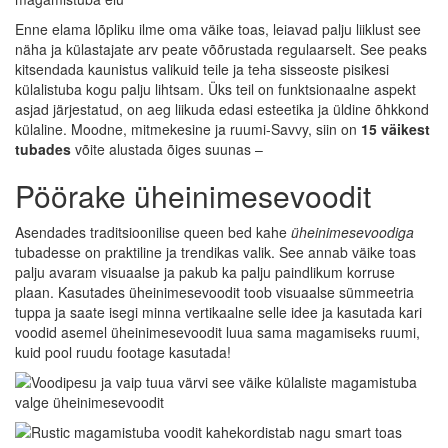
Enne elama lõpliku ilme oma väike toas, leiavad palju liiklust see
näha ja külastajate arv peate võõrustada regulaarselt. See peaks
kitsendada kaunistus valikuid teile ja teha sisseoste pisikesi
külalistuba kogu palju lihtsam. Üks teil on funktsionaalne aspekt
asjad järjestatud, on aeg liikuda edasi esteetika ja üldine õhkkond
külaline. Moodne, mitmekesine ja ruumi-Savvy, siin on
15 väikest
tubades
võite alustada õiges suunas –
Pöörake üheinimesevoodit
Asendades traditsioonilise queen bed kahe
üheinimesevoodiga
tubadesse on praktiline ja trendikas valik. See annab väike toas
palju avaram visuaalse ja pakub ka palju paindlikum korruse
plaan. Kasutades üheinimesevoodit toob visuaalse sümmeetria
tuppa ja saate isegi minna vertikaalne selle idee ja kasutada kari
voodid asemel üheinimesevoodit luua sama magamiseks ruumi,
kuid pool ruudu footage kasutada!