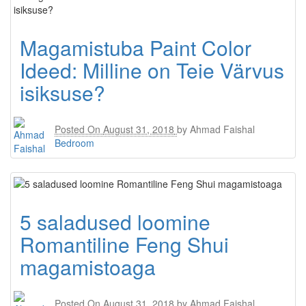
Magamistuba Paint Color
Ideed: Milline on Teie Värvus
isiksuse?
Posted On
August 31, 2018
by
Ahmad Faishal
Bedroom
5 saladused loomine
Romantiline Feng Shui
magamistoaga
Posted On
August 31, 2018
by
Ahmad Faishal