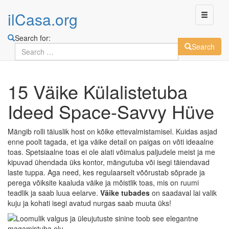
ilCasa.org
Search for:
Search
Skip
15 Väike Külalistetuba
to
main
Ideed Space-Savvy Hüve
content
Mängib rolli täiuslik host on kõike ettevalmistamisel. Kuidas asjad
enne poolt tagada, et iga väike detail on paigas on võti ideaalne
toas. Spetsiaalne toas ei ole alati võimalus paljudele meist ja me
kipuvad ühendada üks kontor, mängutuba või isegi täiendavad
laste tuppa. Aga need, kes regulaarselt võõrustab sõprade ja
perega võiksite kaaluda väike ja mõistlik toas, mis on ruumi
teadlik ja saab luua eelarve.
Väike tubades
on saadaval lai valik
kuju ja kohati isegi avatud nurgas saab muuta üks!