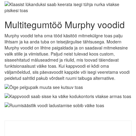
Multitegumtöö Murphy voodid
Murphy voodid teha oma tööd käsitöö mitmekülgne toas palju
lihtsam ja ka anda tuba on teisejärgulise tähtsusega. Modern
Murphy voodid on lihtne paigaldada ja on saadaval mitmekesine
valik stiile ja viimistluse. Paljud neist tulevad koos custom,
sisseehitatud mäluseadmed ja riiulid, mis toovad täiendavat
funktsionaalsust väike toas. Kui kappvoodi ei kõdi oma
väljamõeldud, siis päevavoodit kappide või isegi veeretama voodi
peidetud sahtlid pakub võrdselt ruumi taibuga alternatiive.