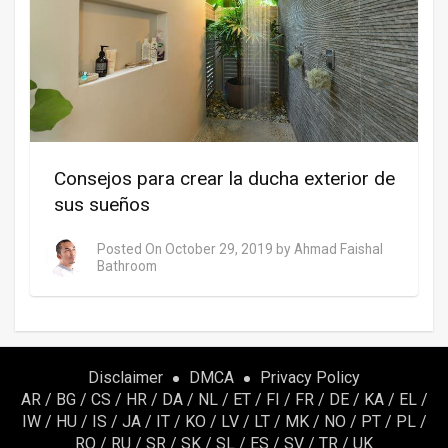
Consejos para crear la ducha exterior de
sus sueños
Posted On
October 29, 2019
by
Ahmad Faishal
Bathroom
Disclaimer
DMCA
Privacy Policy
AR
/
BG
/
CS
/
HR
/
DA
/
NL
/
ET
/
FI
/
FR
/
DE
/
KA
/
EL
/
IW
/
HU
/
IS
/
JA
/
IT
/
KO
/
LV
/
LT
/
MK
/
NO
/
PT
/
PL
/
RO
/
RU
/
SR
/
SK
/
SL
/
ES
/
SV
/
TR
/
UK