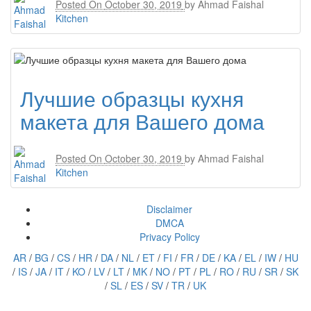
Posted On
October 30, 2019
by
Ahmad Faishal
Kitchen
Лучшие образцы кухня
макета для Вашего дома
Posted On
October 30, 2019
by
Ahmad Faishal
Kitchen
Disclaimer
DMCA
Privacy Policy
AR
/
BG
/
CS
/
HR
/
DA
/
NL
/
ET
/
FI
/
FR
/
DE
/
KA
/
EL
/
IW
/
HU
/
IS
/
JA
/
IT
/
KO
/
LV
/
LT
/
MK
/
NO
/
PT
/
PL
/
RO
/
RU
/
SR
/
SK
/
SL
/
ES
/
SV
/
TR
/
UK