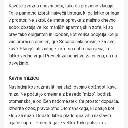
Kavč je zvezda dnevni sobi, tako da previdno vlagajo.
To je pametno izbrati največji tistega, ki ga lahko prilega
v prostor. Ne skrbi, če imate opravka z majhno dnevno
sobo; obstaja veliko manjših apartmajskih zofe, ki so
prav tako eleganten in udoben, kot velika podjetja. Če je
vaš proračun omejen, gre Second nakupovanje za svoj
kavč. Starejši ali vintage zofe so dobro narejena, in
lahko vedno vrgel Prevlek za pohištvo za enega, da ga
osvežimo.
Kavna mizica
Naslednji kos razmisliti naj služi dvojno dolžnost: kava
miza. Ne počutijo omejene z besedo “mizo”, bodisi;
otomanska je odličen nadomestek. Če prostor dopušča,
izberite ozek, pravokotno Otomanskega, ki deluje kot
klop ali mizo. Dodate lahko pladenj na vrhu nastaviti
pijače naprej. Poleg tega je veliko Turki prihajajo z