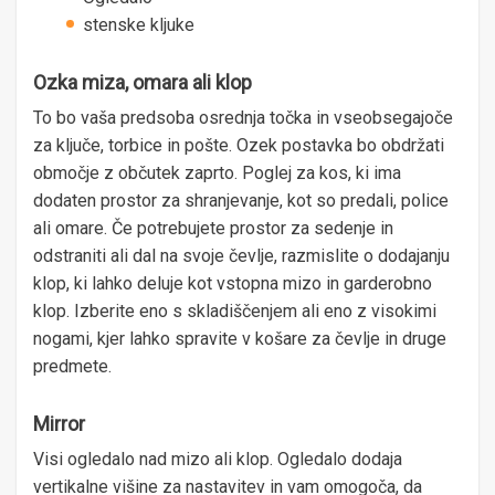
stenske kljuke
Ozka miza, omara ali klop
To bo vaša predsoba osrednja točka in vseobsegajoče
za ključe, torbice in pošte. Ozek postavka bo obdržati
območje z občutek zaprto. Poglej za kos, ki ima
dodaten prostor za shranjevanje, kot so predali, police
ali omare. Če potrebujete prostor za sedenje in
odstraniti ali dal na svoje čevlje, razmislite o dodajanju
klop, ki lahko deluje kot vstopna mizo in garderobno
klop. Izberite eno s skladiščenjem ali eno z visokimi
nogami, kjer lahko spravite v košare za čevlje in druge
predmete.
Mirror
Visi ogledalo nad mizo ali klop. Ogledalo dodaja
vertikalne višine za nastavitev in vam omogoča, da