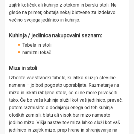
zajtrk kotiček ali kuhinjo z otokom in barski stoli. Ne
glede na primer, obstaja nekaj bistvene za izdelavo
večino svojega jedilnico in kuhinjo.
Kuhinja / jedilnica nakupovalni seznam:
Tabela in stoli
namizni tekač
Miza in stoli
Izberite vsestranski tabelo, ki lahko služijo številne
namene – jo boš pogosto uporabljate. Razmetanje na
mizo in iskati rabljene stole, če si ne more privoščiti
tako. Če bo vaša kuhinja služil kot vaš jedilnico, preveč,
potem razmislite o dodajanju enega od teh kuhinja
otoških zamisli, blatu ali visok bar mizo namesto
jedilno mizo. Višja nastavitev miza lahko služi kot vaš
jedilnico in zajtrk mizo, prep hrane in shranjevanje na