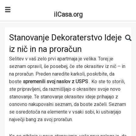
ilCasa.org
Skip to main content
Search for:
Sea
Stanovanje Dekoraterstvo Ideje
iz nič in na proračun
Selitev v vaš zelo prvi apartmaja je velika. Torej je
seznam opravil, še posebej, če ste okrasitev iz nič – in
na proračun. Preden naredite karkoli, poskrbite, da
boste
spremenili svoj naslov z USPS
. Ko ste to storili,
ste pripravljeni, da razmišljajo o okrasitev svoje novo
stanovanje. Te stanovanje okrasitev ideje prihajajo z
osnovno nakupovalni seznam, da boste začeli. Seznam
se osredotoča na elemente v vsaki sobi, ki ustvarjajo
največji bang za svoj proračun.