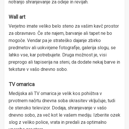
notranjo shranjevanje za odeje in revijah.
Wall art
Verjetno imate veliko belo steno za vašim kavč prostor
za obravnavo. Če ste najem, barvanje ali tapet ne bo
mogoče. Vendar pa je strateško dajanje zbirko
predmetov ali uokvirjene fotografije, galerija slogu, se
lahko vse, kar potrebujete. Druga možnost je, visi
preprogo ali tapiserija na steni, da dodate nekaj barve in
teksture v vašo dnevno sobo.
TV omarica
Medijska ali TV omarica je velik kos pohištva v
prvotnem načrtu dnevna soba okrasitev vključuje, tudi
če stensko televizor. Dodaja, shranjevanje v vašo
dnevno sobo, za več kot le vašem mediju. Izberite ozek
slog z veliko police, vrata in predali za optimalno