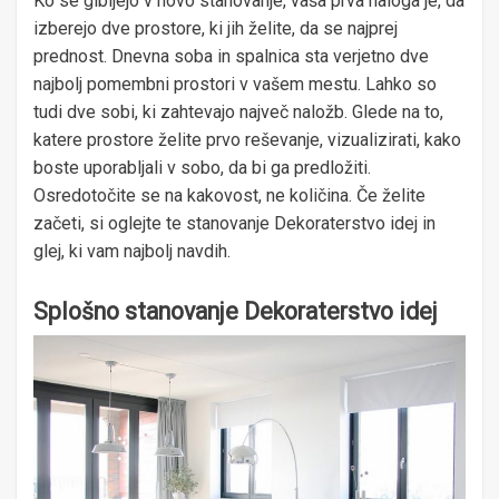
Ko se gibljejo v novo stanovanje, vaša prva naloga je, da
izberejo dve prostore, ki jih želite, da se najprej
prednost. Dnevna soba in spalnica sta verjetno dve
najbolj pomembni prostori v vašem mestu. Lahko so
tudi dve sobi, ki zahtevajo največ naložb. Glede na to,
katere prostore želite prvo reševanje, vizualizirati, kako
boste uporabljali v sobo, da bi ga predložiti.
Osredotočite se na kakovost, ne količina. Če želite
začeti, si oglejte te stanovanje Dekoraterstvo idej in
glej, ki vam najbolj navdih.
Splošno stanovanje Dekoraterstvo idej