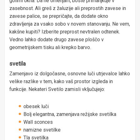
golimi okna. Da ne omenjam, boste primanjkuje v
zasebnost. Ali greš z žaluzije ali preprostih zavese in
zavese palice, se prepričajte, da dodate okno
zdravljenja za vsako sobo v novem stanovanju. Ne vem,
kakšne kupiti? Izberite preprost nevtralen odtenek.
Vedno lahko dodate drugo zavese ploščo v
geometrijskem tisku ali krepko barvo.
svetila
Zamenjavo iz dolgočasne, osnovne luči utrjevalce lahko
velike razlike v tem, kako vaš prostor izgleda in
funkcije. Nekateri Svetilo zamisli vključujejo:
obesek luči
Bolj elegantna, zamenjava režijske svetilka
Wall sconces
namizne svetilke
Tla svetilka