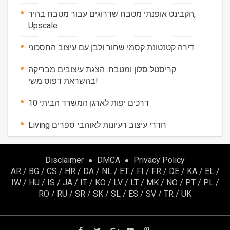
הקבינט אופנתי מטבח שדרוגים עבור מטבח בהיר,
Upscale
דירה קטנטונת קסמי שחור ולבן עם עיצוב החסכוני
קריסטל סלון ומטבח: הצגת עיצובים מבריקה
בהשראת דפוס משי!
10 דרכים יפות לארגן המשרד הביתי
Living חדרי עיצוב רעיונות לאוהבי ספרים
Disclaimer
DMCA
Privacy Policy
AR
/
BG
/
CS
/
HR
/
DA
/
NL
/
ET
/
FI
/
FR
/
DE
/
KA
/
EL
/
IW
/
HU
/
IS
/
JA
/
IT
/
KO
/
LV
/
LT
/
MK
/
NO
/
PT
/
PL
/
RO
/
RU
/
SR
/
SK
/
SL
/
ES
/
SV
/
TR
/
UK