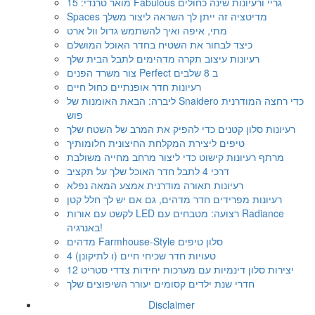
מואר טרנדי: 15 Fabulous גריי ורעיונות שינה כחולים
Spaces מדיטציה זה ייתן לך השראה ליצור משלך
מתי, איפה ואיך להשתמש גדול וול ארט
כיצד לבחור את השטיח בחדר האוכל המושלם
רעיונות עיצוב תקרה מדהימים לתבל הבית שלך
צור משרד הפנים Perfect ב 8 שלבים
רעיונות חדר אופנתיים כחול חיים
ליברה: הבאת האומנות של Snaidero כדי רחצה המודרנית
פוש
רעיונות סלון קטנים כדי להפיק את המרב של השטח שלך
טיפים ליצירת המקלחת החיצונית חלומותיך
מרתף רעיונות קישוט כדי ליצור מרחב מחייה משולבת
דרכי 4 לתבל חדר האוכל שלך על תקציב
רעיונות תאורה מודרנית אמצע המאה נפלא
רעיונות מפרידים חדר מדהים, גם אם יש לך חלל קטן
לקשט עם אורות LED רצועה: מטבחים עם Radiance
באנרגיה!
מדהים Farmhouse-Style סלון טיפים
4 טעויות חדר שכיחי חיים (ו לתיקונן)
12 יצירות סלון דינמיות עם מערכות יחידות צדדי סטריט
חדרי שנת ילדים קסומים יעורר השיפוצים שלך
Disclaimer