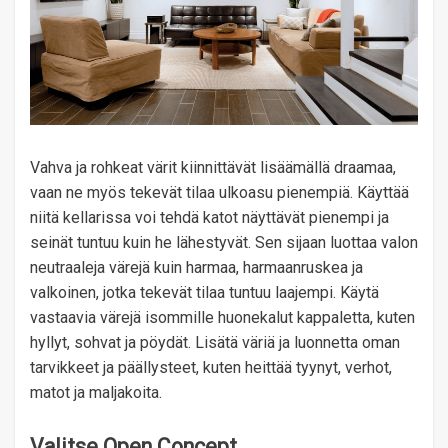
Vahva ja rohkeat värit kiinnittävät lisäämällä draamaa,
vaan ne myös tekevät tilaa ulkoasu pienempiä. Käyttää
niitä kellarissa voi tehdä katot näyttävät pienempi ja
seinät tuntuu kuin he lähestyvät. Sen sijaan luottaa valon
neutraaleja värejä kuin harmaa, harmaanruskea ja
valkoinen, jotka tekevät tilaa tuntuu laajempi. Käytä
vastaavia värejä isommille huonekalut kappaletta, kuten
hyllyt, sohvat ja pöydät. Lisätä väriä ja luonnetta oman
tarvikkeet ja päällysteet, kuten heittää tyynyt, verhot,
matot ja maljakoita.
Valitse Open Concept