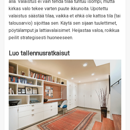
alla. Valaistus ei vain tehdä tilaa tuntuu isompi, mutta
kirkas valo tekee varten puute ikkunoita. Upotettu
valaistus säästää tilaa, vaikka et ehkä ole kattoa tila (tai
talousarvio) sijoittaa sen. Käytä sen sijaan tuulettimet,
pöytälamput ja lattiavalaisimet. Heijastaa valoa, roikkua
peilit strategisesti huoneeseen.
Luo tallennusratkaisut