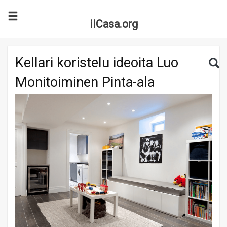
ilCasa.org
Skip to main content
Search for:
Sea
Kellari koristelu ideoita Luo
Monitoiminen Pinta-ala