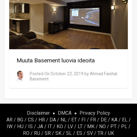
Muuta Basement luovia ideoita
Posted On
October 22, 2019
by
Ahmad Faishal
Basement
Disclaimer
DMCA
Privacy Policy
AR
/
BG
/
CS
/
HR
/
DA
/
NL
/
ET
/
FI
/
FR
/
DE
/
KA
/
EL
/
IW
/
HU
/
IS
/
JA
/
IT
/
KO
/
LV
/
LT
/
MK
/
NO
/
PT
/
PL
/
RO
/
RU
/
SR
/
SK
/
SL
/
ES
/
SV
/
TR
/
UK