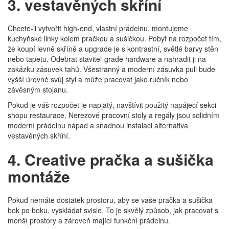
3. vestavěných skříní
Chcete-li vytvořit high-end, vlastní prádelnu, montujeme
kuchyňské linky kolem pračkou a sušičkou. Pobyt na rozpočet tím,
že koupí levně skříně a upgrade je s kontrastní, světlé barvy stěn
nebo tapetu. Odebrat stavitel-grade hardware a nahradit ji na
zakázku zásuvek tahů. Všestranný a moderní zásuvka pull bude
vyšší úrovně svůj styl a může pracovat jako ručník nebo
závěsným stojanu.
Pokud je váš rozpočet je napjatý, navštívit použitý napájecí sekci
shopu restaurace. Nerezové pracovní stoly a regály jsou solidním
moderní prádelnu nápad a snadnou instalaci alternativa
vestavěných skříní.
4. Creative pračka a sušička
montáže
Pokud nemáte dostatek prostoru, aby se vaše pračka a sušička
bok po boku, vyskládat svisle. To je skvělý způsob, jak pracovat s
menší prostory a zároveň mající funkční prádelnu.