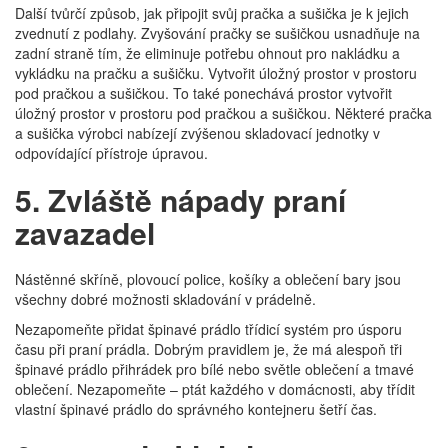
Další tvůrčí způsob, jak připojit svůj pračka a sušička je k jejich
zvednutí z podlahy. Zvyšování pračky se sušičkou usnadňuje na
zadní straně tím, že eliminuje potřebu ohnout pro nakládku a
vykládku na pračku a sušičku. Vytvořit úložný prostor v prostoru
pod pračkou a sušičkou. To také ponechává prostor vytvořit
úložný prostor v prostoru pod pračkou a sušičkou. Některé pračka
a sušička výrobci nabízejí zvýšenou skladovací jednotky v
odpovídající přístroje úpravou.
5. Zvláště nápady praní
zavazadel
Nástěnné skříně, plovoucí police, košíky a oblečení bary jsou
všechny dobré možnosti skladování v prádelně.
Nezapomeňte přidat špinavé prádlo třídicí systém pro úsporu
času při praní prádla. Dobrým pravidlem je, že má alespoň tři
špinavé prádlo přihrádek pro bílé nebo světle oblečení a tmavé
oblečení. Nezapomeňte – ptát každého v domácnosti, aby třídit
vlastní špinavé prádlo do správného kontejneru šetří čas.