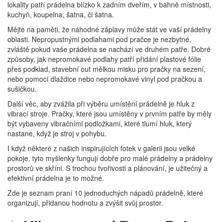
lokality patří prádelna blízko k zadním dveřím, v bahně místnosti,
kuchyň, koupelna, šatna, či šatna.
Mějte na paměti, že náhodné záplavy může stát ve vaší prádelny
oblasti. Nepropustnými podlahami pod pračce je nezbytné,
zvláště pokud vaše prádelna se nachází ve druhém patře. Dobré
způsoby, jak nepromokavé podlahy patří přidání plastové fólie
přes podklad, stavební out mělkou misku pro pračky na sezení,
nebo pomocí dlaždice nebo nepromokavé vinyl pod pračkou a
sušičkou.
Další věc, aby zvážila při výběru umístění prádelně je hluk z
vibrací stroje. Pračky, které jsou umístěny v prvním patře by měly
být vybaveny vibračními podložkami, které tlumí hluk, který
nastane, když je stroj v pohybu.
I když některé z našich inspirujících fotek v galerii jsou velké
pokoje, tyto myšlenky fungují dobře pro malé prádelny a prádelny
prostorů ve skříni. S trochou tvořivosti a plánování, je užitečný a
efektivní prádelna je to možné.
Zde je seznam praní 10 jednoduchých nápadů prádelně, které
organizují, přidanou hodnotu a zvýšit svůj prostor.