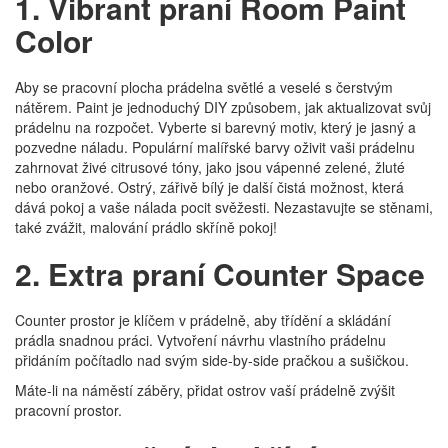
1. Vibrant praní Room Paint
Color
Aby se pracovní plocha prádelna světlé a veselé s čerstvým
nátěrem. Paint je jednoduchý DIY způsobem, jak aktualizovat svůj
prádelnu na rozpočet. Vyberte si barevný motiv, který je jasný a
pozvedne náladu. Populární malířské barvy oživit vaši prádelnu
zahrnovat živé citrusové tóny, jako jsou vápenné zelené, žluté
nebo oranžové. Ostrý, zářivě bílý je další čistá možnost, která
dává pokoj a vaše nálada pocit svěžesti. Nezastavujte se stěnami,
také zvážit, malování prádlo skříně pokoj!
2. Extra praní Counter Space
Counter prostor je klíčem v prádelně, aby třídění a skládání
prádla snadnou práci. Vytvoření návrhu vlastního prádelnu
přidáním počítadlo nad svým side-by-side pračkou a sušičkou.
Máte-li na náměstí záběry, přidat ostrov vaší prádelně zvýšit
pracovní prostor.