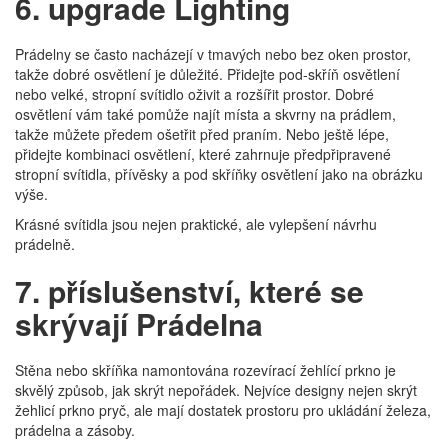
6. upgrade Lighting
Prádelny se často nacházejí v tmavých nebo bez oken prostor,
takže dobré osvětlení je důležité. Přidejte pod-skříň osvětlení
nebo velké, stropní svítidlo oživit a rozšířit prostor. Dobré
osvětlení vám také pomůže najít místa a skvrny na prádlem,
takže můžete předem ošetřit před praním. Nebo ještě lépe,
přidejte kombinaci osvětlení, které zahrnuje předpřipravené
stropní svítidla, přívěsky a pod skříňky osvětlení jako na obrázku
výše.
Krásné svítidla jsou nejen praktické, ale vylepšení návrhu
prádelně.
7. příslušenství, které se
skrývají Prádelna
Stěna nebo skříňka namontována rozevírací žehlící prkno je
skvělý způsob, jak skrýt nepořádek. Nejvíce designy nejen skrýt
žehlicí prkno pryč, ale mají dostatek prostoru pro ukládání železa,
prádelna a zásoby.