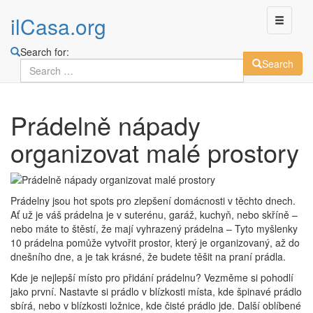
ilCasa.org
Search for:
Search
Skip
Prádelně nápady
to
main
organizovat malé prostory
content
Prádelny jsou hot spots pro zlepšení domácnosti v těchto dnech.
Ať už je váš prádelna je v suterénu, garáž, kuchyň, nebo skříně –
nebo máte to štěstí, že mají vyhrazený prádelna – Tyto myšlenky
10 prádelna pomůže vytvořit prostor, který je organizovaný, až do
dnešního dne, a je tak krásné, že budete těšit na praní prádla.
Kde je nejlepší místo pro přidání prádelnu? Vezměme si pohodlí
jako první. Nastavte si prádlo v blízkosti místa, kde špinavé prádlo
sbírá, nebo v blízkosti ložnice, kde čisté prádlo jde. Další oblíbené