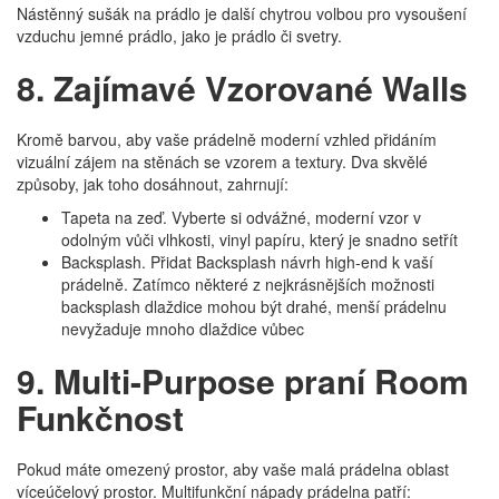
Nástěnný sušák na prádlo je další chytrou volbou pro vysoušení
vzduchu jemné prádlo, jako je prádlo či svetry.
8. Zajímavé Vzorované Walls
Kromě barvou, aby vaše prádelně moderní vzhled přidáním
vizuální zájem na stěnách se vzorem a textury. Dva skvělé
způsoby, jak toho dosáhnout, zahrnují:
Tapeta na zeď. Vyberte si odvážné, moderní vzor v
odolným vůči vlhkosti, vinyl papíru, který je snadno setřít
Backsplash. Přidat Backsplash návrh high-end k vaší
prádelně. Zatímco některé z nejkrásnějších možnosti
backsplash dlaždice mohou být drahé, menší prádelnu
nevyžaduje mnoho dlaždice vůbec
9. Multi-Purpose praní Room
Funkčnost
Pokud máte omezený prostor, aby vaše malá prádelna oblast
víceúčelový prostor. Multifunkční nápady prádelna patří: