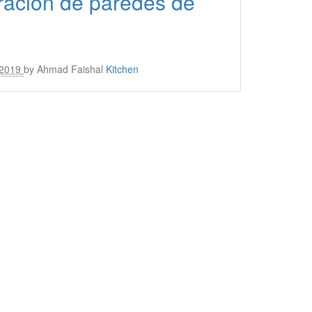
ración de paredes de
 2019
by
Ahmad Faishal
Kitchen