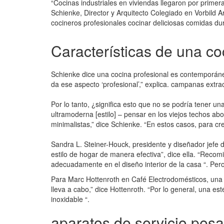
“Cocinas industriales en viviendas llegaron por prime
Schienke, Director y Arquitecto Colegiado en Vorbild 
cocineros profesionales cocinar deliciosas comidas dur
Características de una coc
Schienke dice una cocina profesional es contemporáneo,
da ese aspecto ‘profesional’,” explica. campanas extr
Por lo tanto, ¿significa esto que no se podría tener u
ultramoderna [estilo] – pensar en los viejos techos ab
minimalistas,” dice Schienke. “En estos casos, para cr
Sandra L. Steiner-Houck, presidente y diseñador jefe 
estilo de hogar de manera efectiva”, dice ella. “Reco
adecuadamente en el diseño interior de la casa “. Pero
Para Marc Hottenroth en Café Electrodomésticos, una 
lleva a cabo,” dice Hottenroth. “Por lo general, una est
inoxidable “.
aparatos de servicio pes