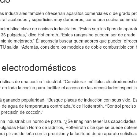
s industriales también ofrecerían aparatos comerciales o de grado pro
orar acabados y superficies muy duraderos, como una cocina comercial
cterística clave de cocinas industriales. “Estos son los tipos de apara
6 pulgadas,” dice Hottenroth. “Estos rangos no pueden ser de grado 
imiento mejorado.” Él aconseja buscar quemadores que pueden ofrecer 
BTU salida. “Además, considere los modelos de doble combustible con 
 electrodomésticos
terísticas de una cocina industrial. “Considerar múltiples electrodomésti
 en toda la cocina para facilitar el acceso de las necesidades específ
tá ganando popularidad. “Busque placas de inducción con sous vide. Est
de agua de temperatura controlada,”dice Hottenroth. “Control preciso
precisión de cocción.”
na industrial: un horno de pizza. “¿Se imaginan tener las capacidades 
lgadas Flush Horno de ladrillos, Hottenroth dice que se puede obtener
a pizzas de leña con la precisión y la facilidad de un aparato sofisticad