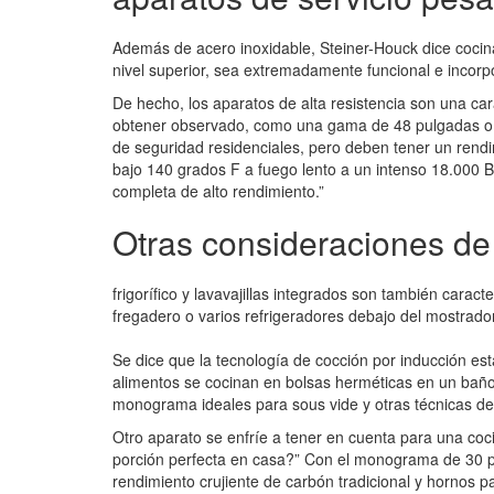
Además de acero inoxidable, Steiner-Houck dice cocina
nivel superior, sea extremadamente funcional e incorp
De hecho, los aparatos de alta resistencia son una cara
obtener observado, como una gama de 48 pulgadas o 3
de seguridad residenciales, pero deben tener un rend
bajo 140 grados F a fuego lento a un intenso 18.000 
completa de alto rendimiento.”
Otras consideraciones de
frigorífico y lavavajillas integrados son también carac
fregadero o varios refrigeradores debajo del mostrador
Se dice que la tecnología de cocción por inducción es
alimentos se cocinan en bolsas herméticas en un baño 
monograma ideales para sous vide y otras técnicas de 
Otro aparato se enfríe a tener en cuenta para una coci
porción perfecta en casa?” Con el monograma de 30 pu
rendimiento crujiente de carbón tradicional y hornos par