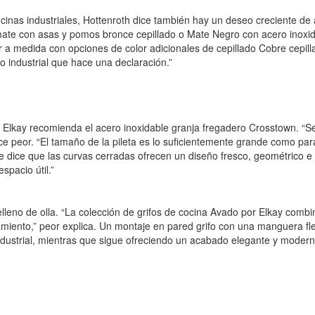
cinas industriales, Hottenroth dice también hay un deseo creciente d
ate con asas y pomos bronce cepillado o Mate Negro con acero inoxidab
 a medida con opciones de color adicionales de cepillado Cobre cepill
o industrial que hace una declaración.”
lkay recomienda el acero inoxidable granja fregadero Crosstown. “Se l
ice peor. “El tamaño de la pileta es lo suficientemente grande como par
dice que las curvas cerradas ofrecen un diseño fresco, geométrico e in
pacio útil.”
n relleno de olla. “La colección de grifos de cocina Avado por Elkay co
iento,” peor explica. Un montaje en pared grifo con una manguera flexi
-industrial, mientras que sigue ofreciendo un acabado elegante y moder