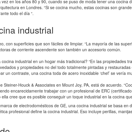
ra vez en los años 80 y 90, cuando se puso de moda tener una cocina d
Arquitectura en Londres. “Si se cocina mucho, estas cocinas son grande
ante todo el día “.
ina industrial
 con superficies que son fáciles de limpiar. “La mayoría de las superfi
actoras de corriente ascendente son también un accesorio común.
na cocina industrial en un hogar más tradicional? “En las propiedades t
ovedados y propiedades no del todo totalmente pintadas y restauradas co
ear un contraste, una cocina toda de acero inoxidable ‘chef’ se vería mu
de Steiner-Houck & Associates en Mount Joy, PA, está de acuerdo. “Coc
miendo encarecidamente trabajar con un profesional de ERC (certificado
 ella cree que es posible conseguir un toque industrial en la cocina qu
marca de electrodomésticos de GE, una cocina industrial se basa en d
ética profesional define la cocina industrial. Eso incluye perillas, mani
ado