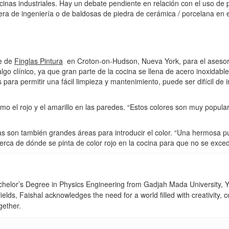
nas industriales. Hay un debate pendiente en relación con el uso de p
a de ingeniería o de baldosas de piedra de cerámica / porcelana en es
te de
Finglas Pintura
en Croton-on-Hudson, Nueva York, para el asesora
algo clínico, ya que gran parte de la cocina se llena de acero inoxida
para permitir una fácil limpieza y mantenimiento, puede ser difícil de 
o el rojo y el amarillo en las paredes. “Estos colores son muy popular
s son también grandes áreas para introducir el color. “Una hermosa pue
cerca de dónde se pinta de color rojo en la cocina para que no se exced
achelor’s Degree in Physics Engineering from Gadjah Mada University, Yo
fields, Faishal acknowledges the need for a world filled with creativity
gether.