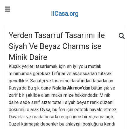
ilCasa.org
Skip to main content
Search for:
Sea
Yerden Tasarruf Tasarımı ile
Siyah Ve Beyaz Charms ise
Minik Daire
Küçük yerleri tasarlamak için en iyi yolu mutlak
minimumda gereksiz fırfırlar ve aksesuarları tutarak
genellikle. Sanatçı ve tasarımcı tarafından tasarlanan
Rusya’da Bu şık daire
Natalia Akimov’dan
bütün şık ve
zarif bir şekilde alanı maksimize hakkındadır. Minik
daire sade sınıf sızar tutarlı siyah beyaz renk düzeni
dökümlü olarak Oysa, bu fon için estetik havale etmez.
Duvarlar ve orada burada rengin ince bir sıçrama açık
Güzel karmaşık desenler bu anlayışlı boşluğunu kendi