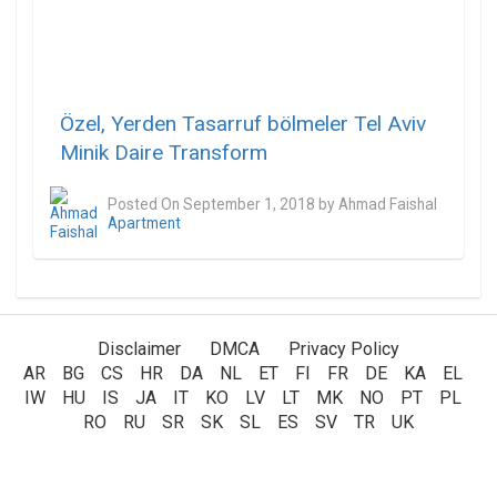
Özel, Yerden Tasarruf bölmeler Tel Aviv
Minik Daire Transform
Posted On
September 1, 2018
by
Ahmad Faishal
Apartment
Disclaimer
DMCA
Privacy Policy
AR
/
BG
/
CS
/
HR
/
DA
/
NL
/
ET
/
FI
/
FR
/
DE
/
KA
/
EL
/
IW
/
HU
/
IS
/
JA
/
IT
/
KO
/
LV
/
LT
/
MK
/
NO
/
PT
/
PL
/
RO
/
RU
/
SR
/
SK
/
SL
/
ES
/
SV
/
TR
/
UK