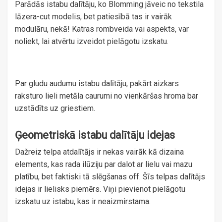
Parādās istabu dalītāju, ko Blomming jāveic no tekstila
lāzera-cut modelis, bet patiesībā tas ir vairāk
modulāru, nekā! Katras rombveida vai aspekts, var
noliekt, lai atvērtu izveidot pielāgotu izskatu.
Par gludu audumu istabu dalītāju, pakārt aizkars
raksturo lieli metāla caurumi no vienkāršas hroma bar
uzstādīts uz griestiem.
Ģeometriskā istabu dalītāju idejas
Dažreiz telpa atdalītājs ir nekas vairāk kā dizaina
elements, kas rada ilūziju par dalot ar lielu vai mazu
platību, bet faktiski tā slēgšanas off. Šīs telpas dalītājs
idejas ir lielisks piemērs. Viņi pievienot pielāgotu
izskatu uz istabu, kas ir neaizmirstama.