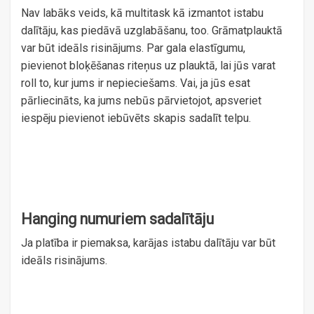
Nav labāks veids, kā multitask kā izmantot istabu
dalītāju, kas piedāvā uzglabāšanu, too. Grāmatplauktā
var būt ideāls risinājums. Par gala elastīgumu,
pievienot bloķēšanas riteņus uz plauktā, lai jūs varat
roll to, kur jums ir nepieciešams. Vai, ja jūs esat
pārliecināts, ka jums nebūs pārvietojot, apsveriet
iespēju pievienot iebūvēts skapis sadalīt telpu.
Hanging numuriem sadalītāju
Ja platība ir piemaksa, karājas istabu dalītāju var būt
ideāls risinājums.