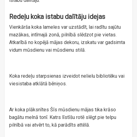
istabu dalītāju.
Redeļu koka istabu dalītāju idejas
Vienkārša koka lameles var uzstādīt, lai radītu sajūtu
mazākas, intīmajā zonā, pilnībā slēdzot pie vietas.
Atkarībā no kopējā mājas dekoru, izskatu var gadsimta
vidum mūsdienu vai mūsdienu stilā.
Koka redeļu starpsienas izveidot nelielu bibliotēku vai
viesistaba atklātā bēniņos.
Ar koka plāksnītes Šīs mūsdienu mājas tika krāso
bagātu melnā tonī. Katrs līstīšu rotē slēgt pie telpu
pilnībā vai atvērt to, kā parādīts attēlā.