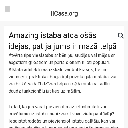
ilCasa.org
Skip to main content
Search for:
Sea
Amazing istaba atdalošās
idejas, pat ja jums ir mazā telpā
Atvērta tipa viesistaba ar bēniņu, studijas vai mājas ar
augstiem griestiem un pāris sienām ir ļoti populāri.
Atklātā arhitektūras izskatu var būt krāšņs, bet ne
vienmēr ir praktisks. Spēja būt privāta guļamistaba, vai
veids, kā sadalīt dzīves telpu no ēdamistaba radītu
daudz funkcionālu justies uz mājām.
Tātad, kā jūs varat pievienot mazliet intimitāti vai
privātumu uz istabu, neaizverot savu vietu pastāvīgi?
Iesaistot radošs un pievienojot istabu dalītāju, kas var