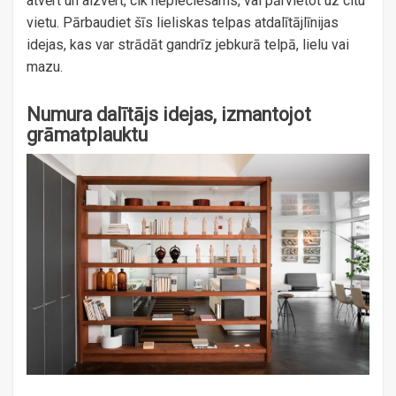
atvērt un aizvērt, cik nepieciešams, vai pārvietot uz citu
vietu. Pārbaudiet šīs lieliskas telpas atdalītājlīnijas
idejas, kas var strādāt gandrīz jebkurā telpā, lielu vai
mazu.
Numura dalītājs idejas, izmantojot
grāmatplauktu