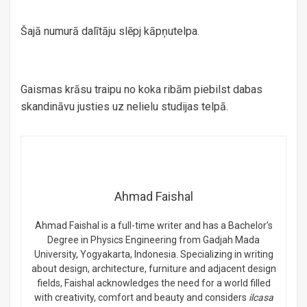
Šajā numurā dalītāju slēpj kāpņutelpa.
Gaismas krāsu traipu no koka ribām piebilst dabas
skandināvu justies uz nelielu studijas telpā.
Ahmad Faishal
Ahmad Faishal is a full-time writer and has a Bachelor’s
Degree in Physics Engineering from Gadjah Mada
University, Yogyakarta, Indonesia. Specializing in writing
about design, architecture, furniture and adjacent design
fields, Faishal acknowledges the need for a world filled
with creativity, comfort and beauty and considers
ilcasa