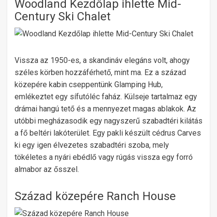
Woodland Kezdőlap ihlette Mid-
Century Ski Chalet
Vissza az 1950-es, a skandináv elegáns volt, ahogy
széles körben hozzáférhető, mint ma. Ez a század
közepére kabin cseppentünk Glamping Hub,
emlékeztet egy sífutóléc faház. Külseje tartalmaz egy
drámai hangú tető és a mennyezet magas ablakok. Az
utóbbi megházasodik egy nagyszerű szabadtéri kilátás
a fő beltéri lakóterület. Egy pakli készült cédrus Carves
ki egy igen élvezetes szabadtéri szoba, mely
tökéletes a nyári ebédlő vagy rúgás vissza egy forró
almabor az ősszel.
Század közepére Ranch House