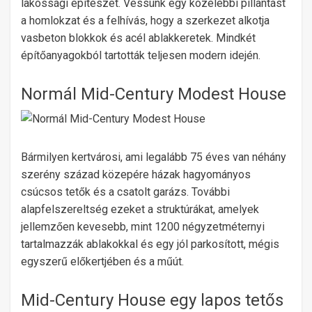
lakossági építészet. Vessünk egy közelebbi pillantást
a homlokzat és a felhívás, hogy a szerkezet alkotja
vasbeton blokkok és acél ablakkeretek. Mindkét
építőanyagokból tartották teljesen modern idején.
Normál Mid-Century Modest House
Bármilyen kertvárosi, ami legalább 75 éves van néhány
szerény század közepére házak hagyományos
csúcsos tetők és a csatolt garázs. További
alapfelszereltség ezeket a struktúrákat, amelyek
jellemzően kevesebb, mint 1200 négyzetméternyi
tartalmazzák ablakokkal és egy jól parkosított, mégis
egyszerű előkertjében és a műút.
Mid-Century House egy lapos tetős