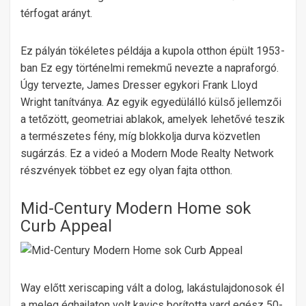
térfogat arányt.
Ez pályán tökéletes példája a kupola otthon épült 1953-
ban Ez egy történelmi remekmű nevezte a napraforgó.
Úgy tervezte, James Dresser egykori Frank Lloyd
Wright tanítványa. Az egyik egyedülálló külső jellemzői
a tetőzött, geometriai ablakok, amelyek lehetővé teszik
a természetes fény, míg blokkolja durva közvetlen
sugárzás. Ez a videó a Modern Mode Realty Network
részvények többet ez egy olyan fajta otthon.
Mid-Century Modern Home sok
Curb Appeal
Way előtt xeriscaping vált a dolog, lakástulajdonosok él
a meleg éghajlaton volt kavics borította yard egész 50-