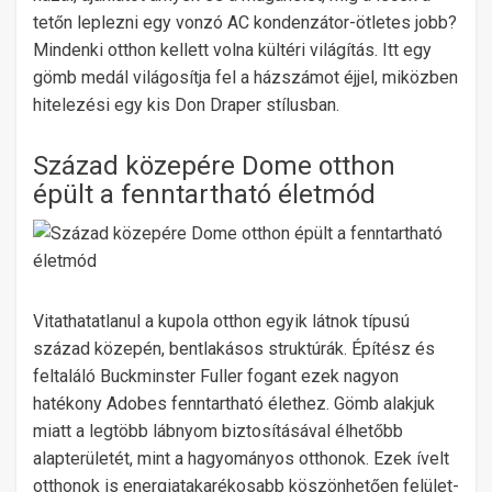
tetőn leplezni egy vonzó AC kondenzátor-ötletes jobb?
Mindenki otthon kellett volna kültéri világítás. Itt egy
gömb medál világosítja fel a házszámot éjjel, miközben
hitelezési egy kis Don Draper stílusban.
Század közepére Dome otthon
épült a fenntartható életmód
Vitathatatlanul a kupola otthon egyik látnok típusú
század közepén, bentlakásos struktúrák. Építész és
feltaláló Buckminster Fuller fogant ezek nagyon
hatékony Adobes fenntartható élethez. Gömb alakjuk
miatt a legtöbb lábnyom biztosításával élhetőbb
alapterületét, mint a hagyományos otthonok. Ezek ívelt
otthonok is energiatakarékosabb köszönhetően felület-