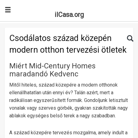
ilCasa.org
Skip to main content
Search for:
Sea
Csodálatos század közepén
modern otthon tervezési ötletek
Miért Mid-Century Homes
maradandó Kedvenc
Mitől hiteles, század közepére a modern otthonok
ellenállhatatlan után ennyi év? Talán azért, mert a
radikálisan egyszerűsített formák. Gondoljunk letisztult
vonalak vagy szerves görbék, gyakran szakították nagy
ablakok egységes belső terek a nagy szabadban.
A század közepére tervezés mozgalma, amely indult a