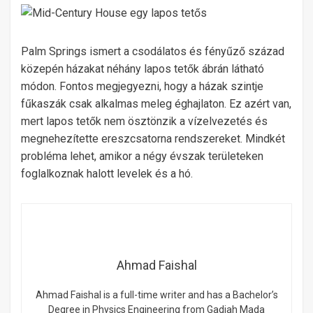
Palm Springs ismert a csodálatos és fényűző század
közepén házakat néhány lapos tetők ábrán látható
módon. Fontos megjegyezni, hogy a házak szintje
fűkaszák csak alkalmas meleg éghajlaton. Ez azért van,
mert lapos tetők nem ösztönzik a vízelvezetés és
megnehezítette ereszcsatorna rendszereket. Mindkét
probléma lehet, amikor a négy évszak területeken
foglalkoznak halott levelek és a hó.
Ahmad Faishal
Ahmad Faishal is a full-time writer and has a Bachelor’s
Degree in Physics Engineering from Gadjah Mada