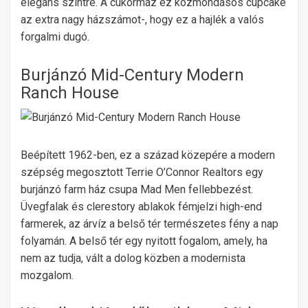
elegáns szintre. A cukormáz ez közmondásos cupcake
az extra nagy házszámot-, hogy ez a hajlék a valós
forgalmi dugó.
Burjánzó Mid-Century Modern
Ranch House
Beépített 1962-ben, ez a század közepére a modern
szépség megosztott Terrie O’Connor Realtors egy
burjánzó farm ház csupa Mad Men fellebbezést.
Üvegfalak és clerestory ablakok fémjelzi high-end
farmerek, az árvíz a belső tér természetes fény a nap
folyamán. A belső tér egy nyitott fogalom, amely, ha
nem az tudja, vált a dolog közben a modernista
mozgalom.