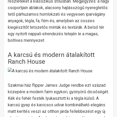
részleteket a klasszikus stílusban. Megjegyzés: a nagy
csoportjain ablakok, alacsony hajlásszögű nyeregtetős
tető párhuzamos homlokzati és vegyesen iparvágány
anyagok, tégla, fa, fém és, amelyben az összes
kiegészítőt tetszetős minták és textúrák. A belső tér
egy nyitott nappali elrendezés tetején le a magas,
boltíves mennyezet.
A karcsú és modern átalakított
Ranch House
Szakmai ház flipper James Judge rendbe ezt század
közepére a modern farm egykori, gyönyörű dicsőségét.
Kék és fehér festék lyukasztott ki a tégla külső. A
karcsú gyep és kavicsos udvar kombinálható elegáns
matt kerítés veszi az otthon járda fellebbezést egy új