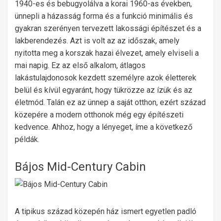
1940-es és bebugyolálva a korai 1960-as években,
ünnepli a házasság forma és a funkció minimális és
gyakran szerényen tervezett lakossági építészet és a
lakberendezés. Azt is volt az az időszak, amely
nyitotta meg a korszak hazai élvezet, amely elviseli a
mai napig. Ez az első alkalom, átlagos
lakástulajdonosok kezdett személyre azok életterek
belül és kívül egyaránt, hogy tükrözze az ízük és az
életmód. Talán ez az ünnep a saját otthon, ezért század
közepére a modern otthonok még egy építészeti
kedvence. Ahhoz, hogy a lényeget, íme a következő
példák.
Bájos Mid-Century Cabin
A tipikus század közepén ház ismert egyetlen padló