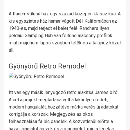
A Ranch-stílusú ház egy század közepén klasszikus. A
kis egyszintes ház hamar vágott Dél-Kaliforniában az
1940-es, majd terjedt el kelet felé. Ranchers ilyen
például Glamping Hub van feltűnő alacsony profilok
miatt majdnem lapos szögben tetők és a talajhoz közel
áll.
Gyönyörű Retro Remodel
Itt van egy másik lenyűgöző retro alakítsa James bíró.
A cél a projekt megtartása volt a lakhelye eredeti,
modern hangulatát, hozzátéve márka verés új adatokat
korrigálja a korszak. Megjegyzés az okos
felhasználása fa léc panelek. A közvetlenül előtte a
hazai, ajánlatot árnyék és a magánélet, míg a lécek a