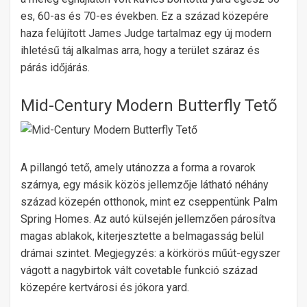
es, 60-as és 70-es években. Ez a század közepére
haza felújított James Judge tartalmaz egy új modern
ihletésű táj alkalmas arra, hogy a terület száraz és
párás időjárás.
Mid-Century Modern Butterfly Tető
A pillangó tető, amely utánozza a forma a rovarok
szárnya, egy másik közös jellemzője látható néhány
század közepén otthonok, mint ez cseppentünk Palm
Spring Homes. Az autó külsején jellemzően párosítva
magas ablakok, kiterjesztette a belmagasság belül
drámai szintet. Megjegyzés: a körkörös műút-egyszer
vágott a nagybirtok vált covetable funkció század
közepére kertvárosi és jókora yard.