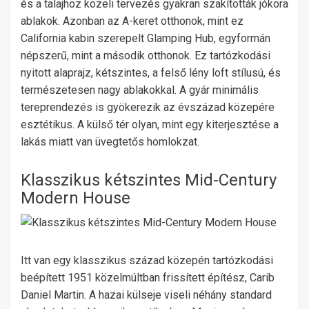
és a talajhoz közeli tervezés gyakran szakították jókora
ablakok. Azonban az A-keret otthonok, mint ez
California kabin szerepelt Glamping Hub, egyformán
népszerű, mint a második otthonok. Ez tartózkodási
nyitott alaprajz, kétszintes, a felső lény loft stílusú, és
természetesen nagy ablakokkal. A gyár minimális
tereprendezés is gyökerezik az évszázad közepére
esztétikus. A külső tér olyan, mint egy kiterjesztése a
lakás miatt van üvegtetős homlokzat.
Klasszikus kétszintes Mid-Century
Modern House
Itt van egy klasszikus század közepén tartózkodási
beépített 1951 közelmúltban frissített építész, Carib
Daniel Martin. A hazai külseje viseli néhány standard