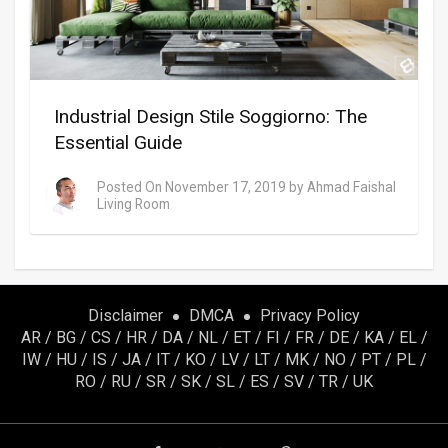
Industrial Design Stile Soggiorno: The
Essential Guide
Posted On
November 17, 2019
by
Ahmad Faishal
Living Room
Disclaimer
DMCA
Privacy Policy
AR
/
BG
/
CS
/
HR
/
DA
/
NL
/
ET
/
FI
/
FR
/
DE
/
KA
/
EL
/
IW
/
HU
/
IS
/
JA
/
IT
/
KO
/
LV
/
LT
/
MK
/
NO
/
PT
/
PL
/
RO
/
RU
/
SR
/
SK
/
SL
/
ES
/
SV
/
TR
/
UK