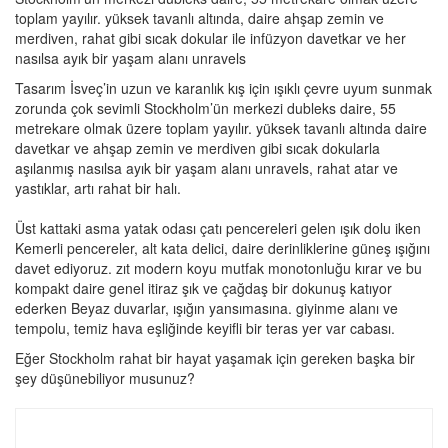
toplam yayılır. yüksek tavanlı altında, daire ahşap zemin ve
merdiven, rahat gibi sıcak dokular ile infüzyon davetkar ve her
nasılsa ayık bir yaşam alanı unravels
Tasarım İsveç’in uzun ve karanlık kış için ışıklı çevre uyum sunmak
zorunda çok sevimli Stockholm’ün merkezi dubleks daire, 55
metrekare olmak üzere toplam yayılır. yüksek tavanlı altında daire
davetkar ve ahşap zemin ve merdiven gibi sıcak dokularla
aşılanmış nasılsa ayık bir yaşam alanı unravels, rahat atar ve
yastıklar, artı rahat bir halı.
Üst kattaki asma yatak odası çatı pencereleri gelen ışık dolu iken
Kemerli pencereler, alt kata delici, daire derinliklerine güneş ışığını
davet ediyoruz. zıt modern koyu mutfak monotonluğu kırar ve bu
kompakt daire genel itiraz şık ve çağdaş bir dokunuş katıyor
ederken Beyaz duvarlar, ışığın yansımasına. giyinme alanı ve
tempolu, temiz hava eşliğinde keyifli bir teras yer var cabası.
Eğer Stockholm rahat bir hayat yaşamak için gereken başka bir
şey düşünebiliyor musunuz?