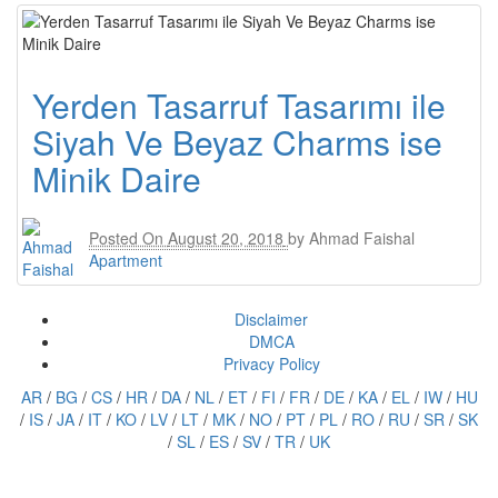
Yerden Tasarruf Tasarımı ile
Siyah Ve Beyaz Charms ise
Minik Daire
Posted On
August 20, 2018
by
Ahmad Faishal
Apartment
Disclaimer
DMCA
Privacy Policy
AR
/
BG
/
CS
/
HR
/
DA
/
NL
/
ET
/
FI
/
FR
/
DE
/
KA
/
EL
/
IW
/
HU
/
IS
/
JA
/
IT
/
KO
/
LV
/
LT
/
MK
/
NO
/
PT
/
PL
/
RO
/
RU
/
SR
/
SK
/
SL
/
ES
/
SV
/
TR
/
UK