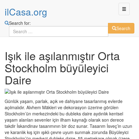
ilCasa.org
Search for:
Search
Skip
Işık ile aşılanmıştır Orta
to
main
Stockholm büyüleyici
content
Daire
Günlük yaşam, parlak, açık ve dahiyane tasarlanmış evlerde
açılmalıdır. Alvhem Mäkleri ve dekorasyon üzerine görülen
Stockholm’ün merkezindeki bu dubleks daire aydınlık kentsel
yaşam alanları sevenler için ilham kaynağı olarak son derece
takdir İskandinav tasarımının bir doz sunar. Tasarım İsveç’in uzun
ve karanlık kış için ışıklı çevre uyum sunmak zorunda Büyüleyici
Stockholm’ün merkezi dubleks daire, 55 metrekare olmak üzere