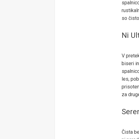
spalnico
rustikal
so čisto
Ni U
V pretek
biseri i
spalnico
les, pob
prisoten
za drug
Sere
Čista be