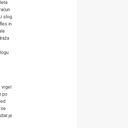
leta
oračun
i slog.
fles in
ala
draža
logu.
n vrgel
h po
red.
vse
ltat je