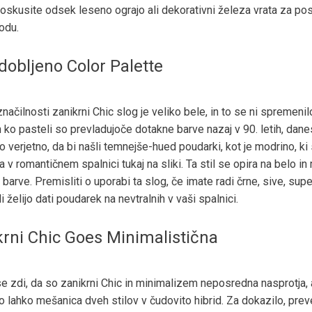
oskusite odsek leseno ograjo ali dekorativni železa vrata za pos
odu.
obljeno Color Palette
načilnosti zanikrni Chic slog je veliko bele, in to se ni spremenil
ko pasteli so prevladujoče dotakne barve nazaj v 90. letih, dane
o verjetno, da bi našli temnejše-hued poudarki, kot je modrino, ki
a v romantičnem spalnici tukaj na sliki. Ta stil se opira na belo i
barve. Premisliti o uporabi ta slog, če imate radi črne, sive, sup
li želijo dati poudarek na nevtralnih v vaši spalnici.
rni Chic Goes Minimalistična
e zdi, da so zanikrni Chic in minimalizem neposredna nasprotja
 lahko mešanica dveh stilov v čudovito hibrid. Za dokazilo, prev