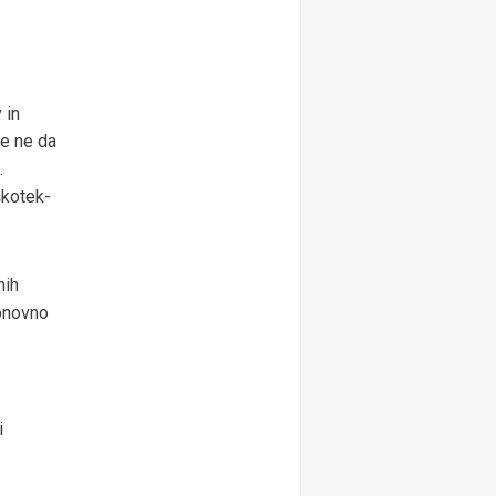
 in
te ne da
.
škotek-
nih
ponovno
i