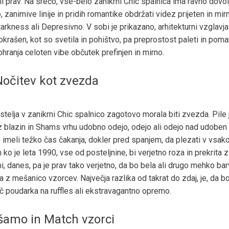
il prav. Na srečo, vse-belo zanikrni Chic spalnica ima ravno dovol
, zanimive linije in pridih romantike obdržati videz prijeten in mir
arkness ali Depresivno. V sobi je prikazano, arhitekturni vzglavja
krašen, kot so svetila in pohištvo, pa preprostost paleti in poma
hranja celoten vibe občutek prefinjen in mirno.
Nočitev kot zvezda
telja v zanikrni Chic spalnico zagotovo morala biti zvezda. Pile 
 blazin in Shams vrhu udobno odejo, odejo ali odejo nad udoben l
 imeli težko čas čakanja, dokler pred spanjem, da plezati v vsako
o je leta 1990, vse od posteljnine, bi verjetno roza in prekrita z
i, danes, pa je prav tako verjetno, da bo bela ali drugo mehko ba
 z mešanico vzorcev. Največja razlika od takrat do zdaj, je, da b
č poudarka na ruffles ali ekstravagantno opremo.
amo in Match vzorci