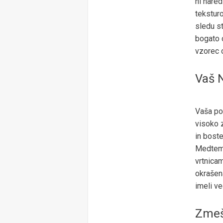
ni nared
teksturo
sledu st
bogato o
vzorec o
Vaš 
Vaša pos
visoko z
in boste
Medtem k
vrtnicam
okrašena
imeli ve
Zmeš