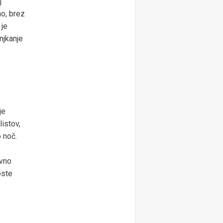
j
no, brez
 je
njkanje
je
istov,
 noč.
rvno
oste