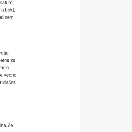
ksture,
na bok),
malizem.
etje,
merna za
tiski
 še vedno
rivlačna
lna, če