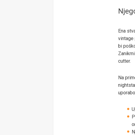
Njeg
Ena stv
vintage
bi poško
Zanikrni
cutter.
Na prime
nightsta
uporabo
U
P
o
N