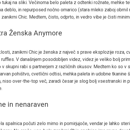
 tukaj na sliki. Večinoma belo paleta z odtenki rožnate, mehke te
na deblo, in repurposed nočno omarico (stara mleko zaboj obrnil 
 zanikrni Chic. Medtem, čisto, odprto, in vedro vibe je čisti mini
ltra Ženska Anymore
losti, zanikrni Chic je ženska z največ s prave eksplozije roza, cv
n ruffles. V današnjem posodobljen videz, videz je veliko bolj pri
 v skupni rabi s partnerjem z različnih okusov. Medtem ko so v s
arvan pohištvo, cvetlični odtisi, mehka paleta in udobne tkanine
, niso over-the-top več, zaradi česar je slog bolj vsestranski in p
e.
ne in nenaraven
la spalnica počuti zelo mirno in pomirjujoče, vendar je lahko steri