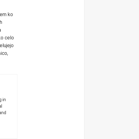
tem ko
ih
a
ko celo
elujejo
ico,
 in
al
 and