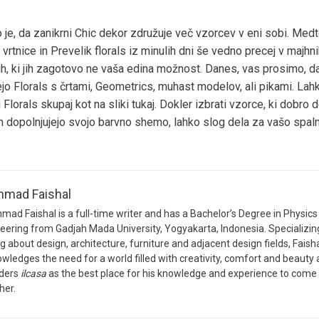
 je, da zanikrni Chic dekor združuje več vzorcev v eni sobi. Med
 vrtnice in Prevelik florals iz minulih dni še vedno precej v majhn
h, ki jih zagotovo ne vaša edina možnost. Danes, vas prosimo, d
jo Florals s črtami, Geometrics, muhast modelov, ali pikami. Lah
i Florals skupaj kot na sliki tukaj. Dokler izbrati vzorce, ki dobro d
n dopolnjujejo svojo barvno shemo, lahko slog dela za vašo spaln
hmad Faishal
mad Faishal is a full-time writer and has a Bachelor’s Degree in Physics
eering from Gadjah Mada University, Yogyakarta, Indonesia. Specializing
ng about design, architecture, furniture and adjacent design fields, Faish
wledges the need for a world filled with creativity, comfort and beauty
iders
ilcasa
as the best place for his knowledge and experience to come
her.