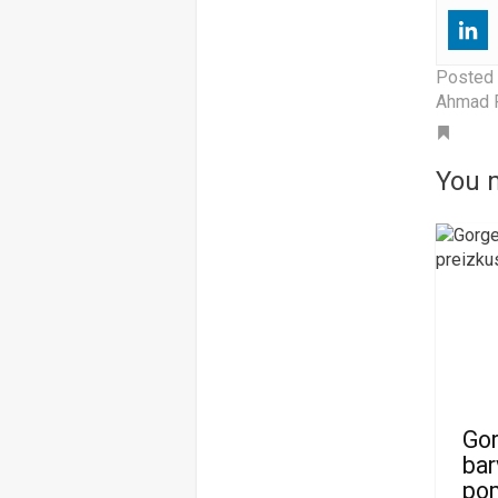
Posted
Ahmad F
Tag
You m
Gor
bar
po