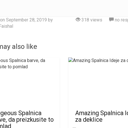
 on
September 28, 2019
by
318 views
no re
aishal
ay also like
geous Spalnica
Amazing Spalnica I
ve, da preizkusite to
za deklice
mlad