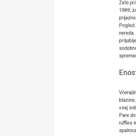
Zelo pr
1989, za
prijazno
Pogled n
nereda. 
priljubl
sodobno
spremeni
Enos
Včerajšn
blazine;
vsej sob
Pare dol
ruffles 
spalnica,