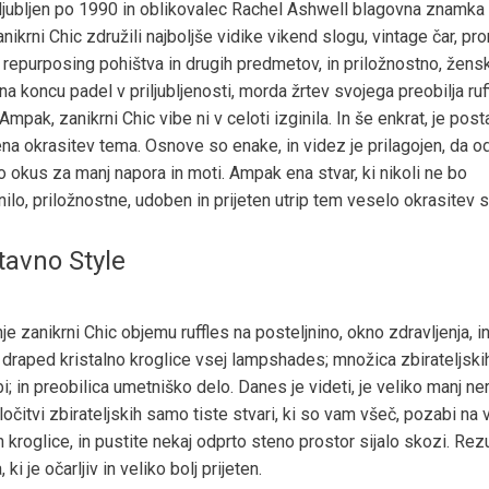
iljubljen po 1990 in oblikovalec Rachel Ashwell blagovna znamka 
nikrni Chic združili najboljše vidike vikend slogu, vintage čar, pr
 repurposing pohištva in drugih predmetov, in priložnostno, žensk
a koncu padel v priljubljenosti, morda žrtev svojega preobilja ruf
Ampak, zanikrni Chic vibe ni v celoti izginila. In še enkrat, je post
jena okrasitev tema. Osnove so enake, in videz je prilagojen, da o
 okus za manj napora in moti. Ampak ena stvar, ki nikoli ne bo
lo, priložnostne, udoben in prijeten utrip tem veselo okrasitev s
tavno Style
je zanikrni Chic objemu ruffles na posteljnino, okno zdravljenja, i
 draped kristalno kroglice vsej lampshades; množica zbirateljski
i; in preobilica umetniško delo. Danes je videti, je veliko manj ne
očitvi zbirateljskih samo tiste stvari, ki so vam všeč, pozabi na 
in kroglice, in pustite nekaj odprto steno prostor sijalo skozi. Rezu
 ki je očarljiv in veliko bolj prijeten.