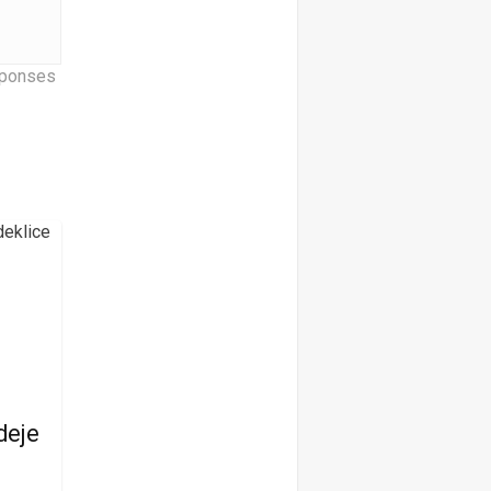
sponses
deje