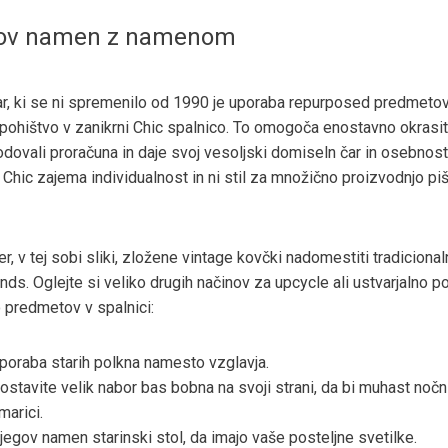
ov namen z namenom
ar, ki se ni spremenilo od 1990 je uporaba repurposed predmetov
 pohištvo v zanikrni Chic spalnico. To omogoča enostavno okrasi
dovali proračuna in daje svoj vesoljski domiseln čar in osebnost
 Chic zajema individualnost in ni stil za množično proizvodnjo pi
r, v tej sobi sliki, zložene vintage kovčki nadomestiti tradicional
nds. Oglejte si veliko drugih načinov za upcycle ali ustvarjalno 
 predmetov v spalnici:
poraba starih polkna namesto vzglavja.
ostavite velik nabor bas bobna na svoji strani, da bi muhast nočn
marici.
jegov namen starinski stol, da imajo vaše posteljne svetilke.