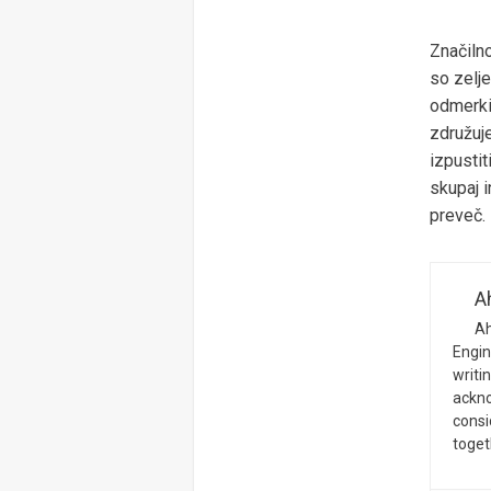
Značilno
so zelje
odmerki
združuje
izpustit
skupaj i
preveč.
A
Ah
Engin
writi
ackno
cons
toget