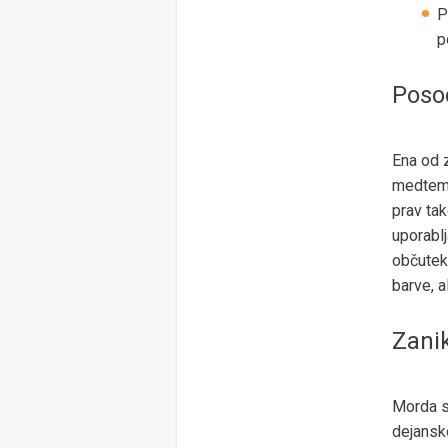
P
p
Posod
Ena od z
medtem 
prav tak
uporablj
občutek 
barve, a
Zanik
Morda s
dejansko