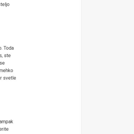
teljo
o. Toda
s, ste
 se
n mehko
er svetle
, ampak
erite