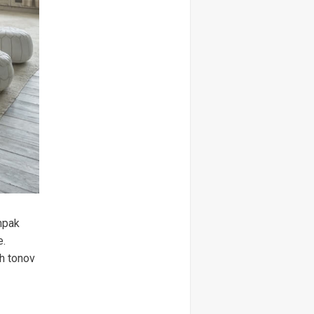
mpak
e.
ih tonov