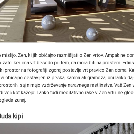
e mislijo, Zen, ki jih običajno razmišljati o Zen vrtov. Ampak ne d
 zato, ker ima vrt besedo pri tem, da mora biti na prostem. Edin
ski prostor na fotografiji zgoraj postavlja vrt pravico Zen doma. K
vi običajno sestavljen iz peska, kamna ali gramoza, oni lahko daj
prostorih, saj nimajo vzdrževanje naravnega rastlinstva. Vaš Zen v
di več kot kažejo: Lahko tudi meditativno rake v Zen vrtu, ne gled
zgleda zunaj.
Buda kipi