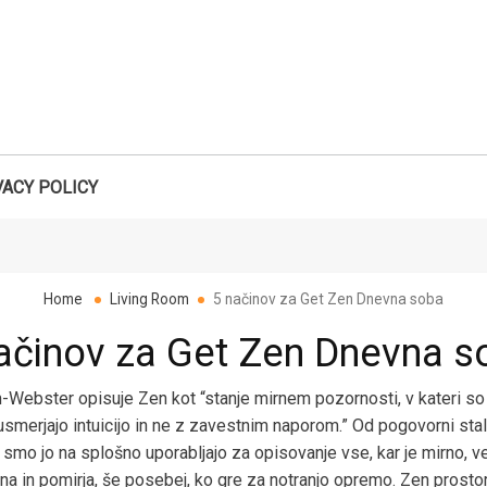
VACY POLICY
Search
Home
Living Room
5 načinov za Get Zen Dnevna soba
ačinov za Get Zen Dnevna s
-Webster opisuje Zen kot “stanje mirnem pozornosti, v kateri so
usmerjajo intuicijo in ne z zavestnim naporom.” Od pogovorni stal
smo jo na splošno uporabljajo za opisovanje vse, kar je mirno, v
a in pomirja, še posebej, ko gre za notranjo opremo. Zen prostor