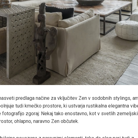
nasveti predlaga načine za vključitev Zen v sodobnih stylings, a
lnjuje tudi kmečko prostore, ki ustvarja rustikalna elegantna vib
fotografijo zgoraj: Nekaj ​​tako enostavno, kot v svetlih zemeljsk
rostor, ohlapno, naravno Zen občutek.