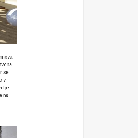
omneva,
stvena
er se
o v
rt je
e na