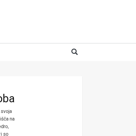
 for:
Search
oba
 svoja
išča na
edro,
i so