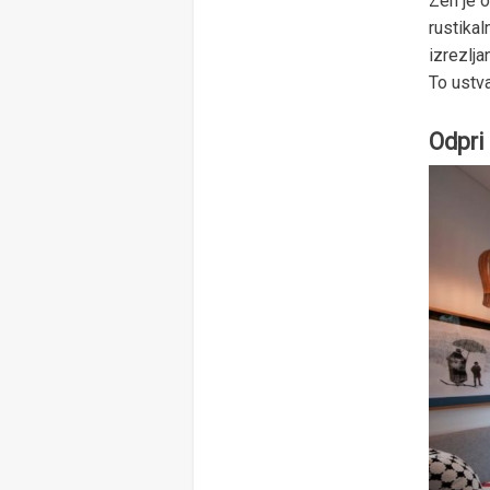
Zen je o
rustikal
izrezlj
To ustva
Odpri