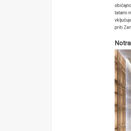
običajno
tatami m
vključuj
priti Z
Notra