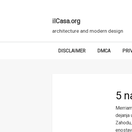
ilCasa.org
architecture and modern design
DISCLAIMER
DMCA
PRI
Skip to main content
5 n
Merriam
dejanja 
Zahodu, 
enostavn