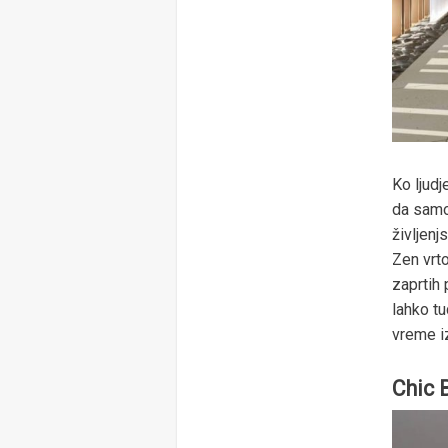
Ko ljudj
da samo
življenj
Zen vrto
zaprtih 
lahko tu
vreme i
Chic 