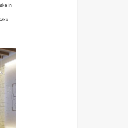
jake in
 kako