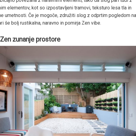
bičajno povezana z naravnimi elementi, tako da slog pari tudi z
nim elementov, kot so izpostavljeni tramovi, teksturo lesa tla in
ane umetnosti. Če je mogoče, združiti slog z odprtim pogledom na
ri še bolj rustikalna, naravno in pomirja Zen vibe.
 Zen zunanje prostore