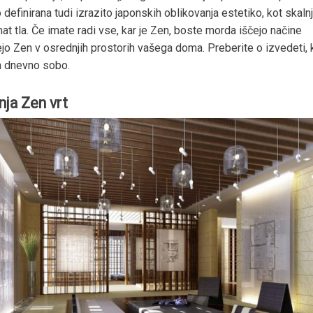
 definirana tudi izrazito japonskih oblikovanja estetiko, kot skaln
at tla. Če imate radi vse, kar je Zen, boste morda iščejo načine
ejo Zen v osrednjih prostorih vašega doma. Preberite o izvedeti,
en dnevno sobo.
nja Zen vrt