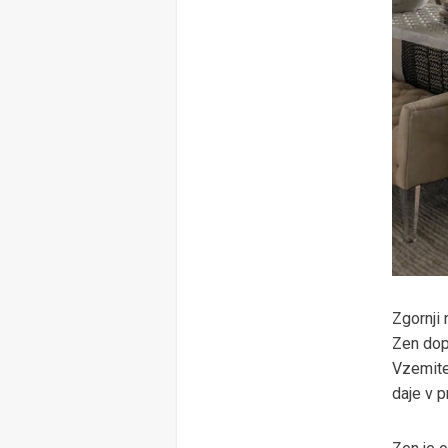
Zgornji 
Zen dopo
Vzemite 
daje v p