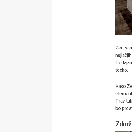
Zen sam
najlažji
Dodajan
točko.
Kako Ze
element 
Prav tak
bo prost
Združi