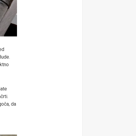
ed
Bude.
ktno
date
črti.
goča, da