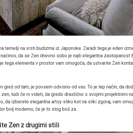
a temelji na vrsti budizma iz Japonske. Zaradi tega je eden izm
h načinov, da se Zen dnevno sobo je najti elegantna zastopanost 
je tega elementa v prostor vam omogoča, da ustvarite Zen konta
n greš od tam, je povsem odvisno od vas. To je lep način, da do
zen, tudi če ni videti, da gredo drastično s svojimi projektnimi na
o, da izberete elegantna artsy sliko kot na sliki zgoraj, vam omo
or bolj moderno, če je to slog boš za.
te Zen z drugimi stili