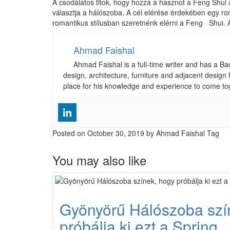
A csodálatos titok, hogy hozza a hasznot a Feng Shui a
választja a hálószoba. A cél elérése érdekében egy r
romantikus stílusban szeretnénk elérni a Feng
Shui. 
Ahmad Faishal
Ahmad Faishal is a full-time writer and has a B
design, architecture, furniture and adjacent design 
place for his knowledge and experience to come to
Posted on
October 30, 2019
by Ahmad Faishal
Tag
You may also like
Gyönyörű Hálószoba szí
próbálja ki ezt a Spring