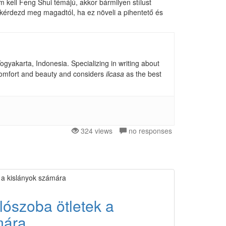
 kell Feng Shui témájú, akkor bármilyen stílust
 kérdezd meg magadtól, ha ez növeli a pihentető és
gyakarta, Indonesia. Specializing in writing about
, comfort and beauty and considers
ilcasa
as the best
324 views
no responses
lószoba ötletek a
mára