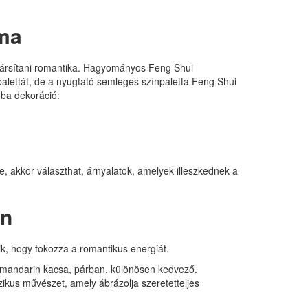
éma
r társítani romantika. Hagyományos Feng Shui
npalettát, de a nyugtató semleges színpaletta Feng Shui
oba dekoráció:
, akkor választhat, árnyalatok, amelyek illeszkednek a
an
k, hogy fokozza a romantikus energiát.
, mandarin kacsa, párban, különösen kedvező.
zikus művészet, amely ábrázolja szeretetteljes