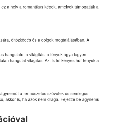
 ez a hely a romantikus képek, amelyek támogatják a
tására, öltözködés és a dolgok megtalálásában. A
us hangulatot a világítás, a fények ágya legyen
lan hangulat világítás. Azt is fel kényes húr fények a
az ágyneműt a természetes szövetek és semleges
sú, akkor is, ha azok nem drága. Fejezze be ágynemű
ációval