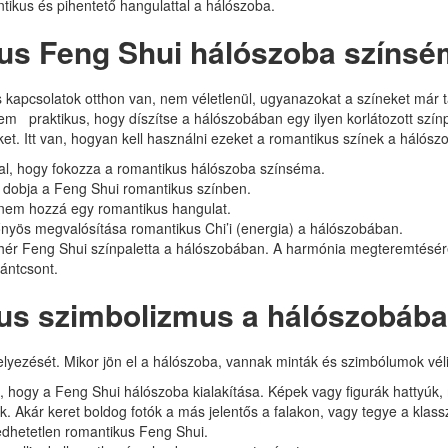
tikus és pihentető hangulattal a hálószoba.
kus Feng Shui hálószoba színs
es kapcsolatok otthon van, nem véletlenül, ugyanazokat a színeket má
 nem
praktikus, hogy díszítse a hálószobában egy ilyen korlátozott szí
t. Itt van, hogyan kell használni ezeket a romantikus színek a hálósz
tal, hogy fokozza a romantikus hálószoba színséma.
 dobja a Feng Shui romantikus színben.
anem hozzá egy romantikus hangulat.
őnyös megvalósítása romantikus Chi’i (energia) a hálószobában.
ehér Feng Shui színpaletta a hálószobában. A harmónia megteremtésére
fántcsont.
kus szimbolizmus a hálószobáb
lyezését. Mikor jön el a hálószoba, vannak minták és szimbólumok véli
s, hogy a Feng Shui hálószoba kialakítása. Képek vagy figurák hattyúk
k. Akár keret boldog fotók a más jelentős a falakon, vagy tegye a klass
gedhetetlen romantikus Feng Shui.