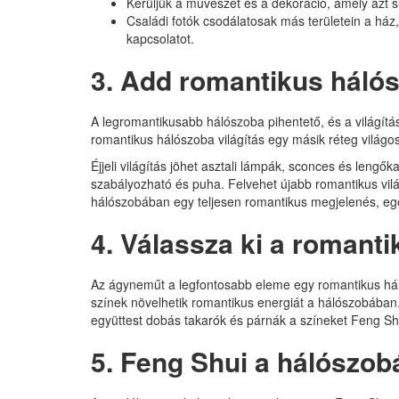
Kerüljük a művészet és a dekoráció, amely azt s
Családi fotók csodálatosak más területein a há
kapcsolatot.
3. Add romantikus hálós
A legromantikusabb hálószoba pihentető, és a világítá
romantikus hálószoba világítás egy másik réteg világ
Éjjeli világítás jöhet asztali lámpák, sconces és leng
szabályozható és puha. Felvehet újabb romantikus világ
hálószobában egy teljesen romantikus megjelenés, eg
4. Válassza ki a romant
Az ágyneműt a legfontosabb eleme egy romantikus hál
színek növelhetik romantikus energiát a hálószobába
együttest dobás takarók és párnák a színeket Feng Sh
5. Feng Shui a hálószo