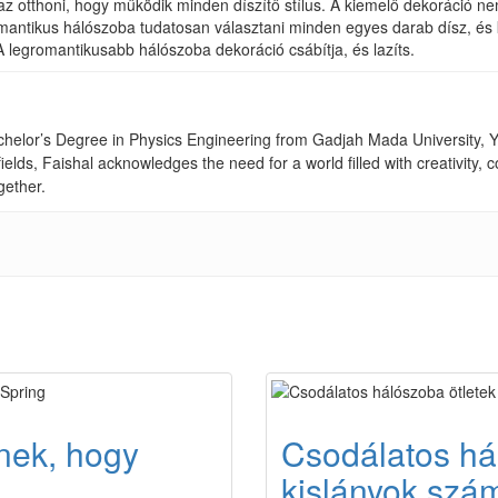
z otthoni, hogy működik minden díszítő stílus. A kiemelő dekoráció nem
omantikus hálószoba tudatosan választani minden egyes darab dísz, és
A legromantikusabb hálószoba dekoráció csábítja, és lazíts.
achelor’s Degree in Physics Engineering from Gadjah Mada University, Yo
fields, Faishal acknowledges the need for a world filled with creativity
gether.
nek, hogy
Csodálatos há
kislányok szá