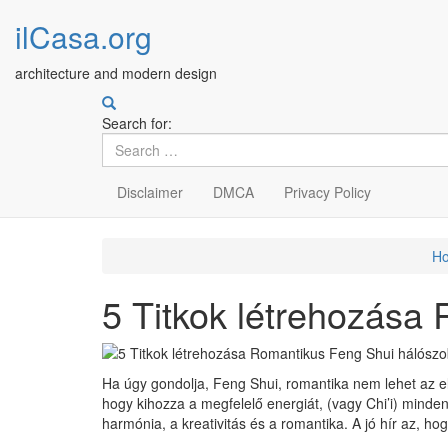
ilCasa.org
architecture and modern design
Search for:
Disclaimer
DMCA
Privacy Policy
Skip
H
to
main
5 Titkok létrehozása
content
Ha úgy gondolja, Feng Shui, romantika nem lehet az el
hogy kihozza a megfelelő energiát, (vagy Chi’i) minde
harmónia, a kreativitás és a romantika. A jó hír az, 