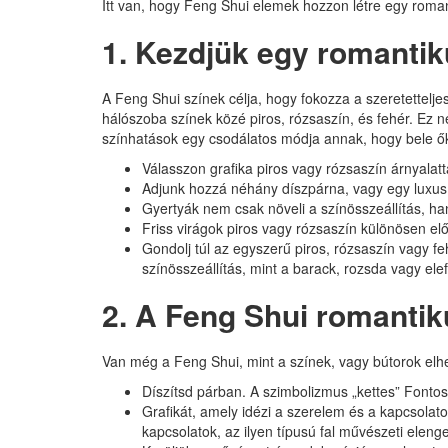
Itt van, hogy Feng Shui elemek hozzon létre egy roman
1. Kezdjük egy romanti
A Feng Shui színek célja, hogy fokozza a szeretettelj
hálószoba színek közé piros, rózsaszín, és fehér. Ez
színhatások egy csodálatos módja annak, hogy bele őke
Válasszon grafika piros vagy rózsaszín árnyalat
Adjunk hozzá néhány díszpárna, vagy egy luxus
Gyertyák nem csak növeli a színösszeállítás, h
Friss virágok piros vagy rózsaszín különösen el
Gondolj túl az egyszerű piros, rózsaszín vagy f
színösszeállítás, mint a barack, rozsda vagy ele
2. A Feng Shui romanti
Van még a Feng Shui, mint a színek, vagy bútorok elhe
Díszítsd párban. A szimbolizmus „kettes” Fonto
Grafikát, amely idézi a szerelem és a kapcsolato
kapcsolatok, az ilyen típusú fal művészeti elen