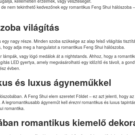
ugallja, kellemetlen érzelmek, vagy veszteséget.
z, de nem tekinthető kedvezőnek egy romantikus Feng Shui hálószoba –
zoba világítás
s egy nagy része. Minden szoba szüksége az alap felső világítás tisztí
os, hogy adja meg a hangulatot a romantikus Feng Shui hálószoba.
őkar lámpák, vagy lógó medálok át a nightstands. Ahhoz, hogy a romantik
ítás LED gyertya, amely megvásárolható egy időzítő és távoli, a gondta
ész évben.
ikus és luxus ágyneműkkel
ószobában. A Feng Shui elem szeretet Földet – ez azt jelenti, hogy 
n. A legromantikusabb ágyneműt kell
érezni
romantikus és luxus tapintá
ui romantika.
bában romantikus kiemelő dekor