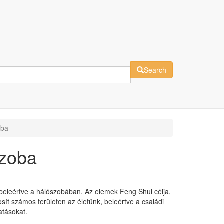
Search
oba
szoba
 beleértve a hálószobában. Az elemek Feng Shui célja,
ít számos területen az életünk, beleértve a családi
atásokat.