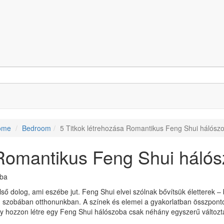
ome
Bedroom
5 Titkok létrehozása Romantikus Feng Shui hálósz
 Romantikus Feng Shui háló
ső dolog, ami eszébe jut. Feng Shui elvei szólnak bővítsük életterek –
n szobában otthonunkban. A színek és elemei a gyakorlatban összpontos
hogy hozzon létre egy Feng Shui hálószoba csak néhány egyszerű változt