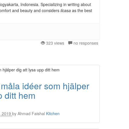
gyakarta, Indonesia. Specializing in writing about
, comfort and beauty and considers
ilcasa
as the best
323 views
no responses
 måla idéer som hjälper
p ditt hem
, 2019
by
Ahmad Faishal
Kitchen