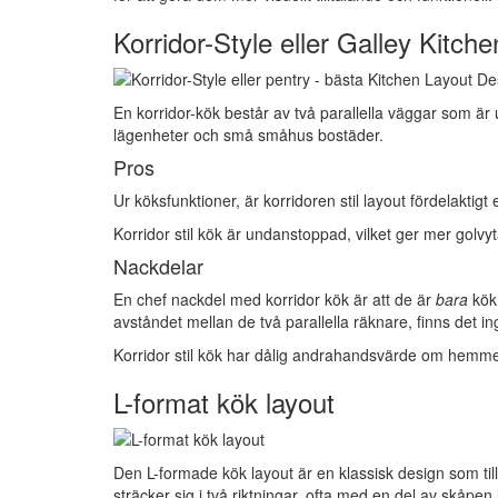
Korridor-Style eller Galley Kitche
En korridor-kök består av två parallella väggar som är 
lägenheter och små småhus bostäder.
Pros
Ur köksfunktioner, är korridoren stil layout fördelaktigt 
Korridor stil kök är undanstoppad, vilket ger mer golvyt
Nackdelar
En chef nackdel med korridor kök är att de är
bara
kök.
avståndet mellan de två parallella räknare, finns det i
Korridor stil kök har dålig andrahandsvärde om hemmet
L-format kök layout
Den L-formade kök layout är en klassisk design som ti
sträcker sig i två riktningar, ofta med en del av skåpen