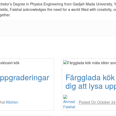
achelor’s Degree in Physics Engineering from Gadjah Mada University, Yo
fields, Faishal acknowledges the need for a world filled with creativity
gether.
uppgraderingar
Färgglada kök
dig att lysa up
hal
Kitchen
Posted On
October 24