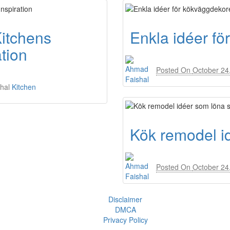
Kitchens
Enkla idéer fö
tion
Posted On
October 24
hal
Kitchen
Kök remodel i
Posted On
October 24
Disclaimer
DMCA
Privacy Policy