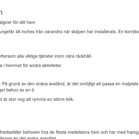
n
ungefär 48 inches från varandra när skåpen har installerats. En korridor
eftersom alla viktiga tjänster inom nära räckhåll.
a i hemmet för andra aktiviteter.
 På grund av den snäva avstånd, är det omöjligt att passa en matplats 
nget behov av en ö.
 är stor nog att rymma en större kök.
llfredsställer behoven hos de flesta medelstora hem och har med framg
 längre än det andra avsnittet.