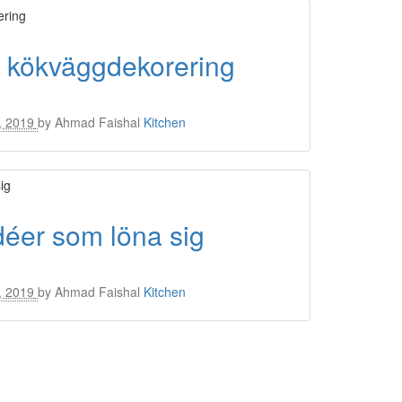
r kökväggdekorering
, 2019
by
Ahmad Faishal
Kitchen
déer som löna sig
, 2019
by
Ahmad Faishal
Kitchen