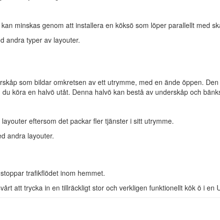
kan minskas genom att installera en köksö som löper parallellt med sk
d andra typer av layouter.
derskåp som bildar omkretsen av ett utrymme, med en ände öppen. Den U
kan du köra en halvö utåt. Denna halvö kan bestå av underskåp och bänk
youter eftersom det packar fler tjänster i sitt utrymme.
ed andra layouter.
stoppar trafikflödet inom hemmet.
rt att trycka in en tillräckligt stor och verkligen funktionellt kök ö i e