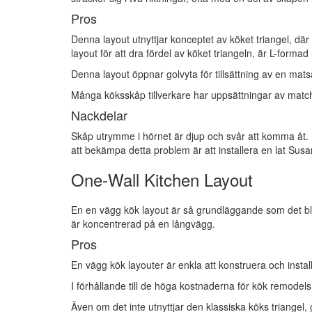
Pros
Denna layout utnyttjar konceptet av köket triangel, där
layout för att dra fördel av köket triangeln, är L-for
Denna layout öppnar golvyta för tillsättning av en matsa
Många köksskåp tillverkare har uppsättningar av match
Nackdelar
Skåp utrymme i hörnet är djup och svår att komma åt. 
att bekämpa detta problem är att installera en lat Sus
One-Wall Kitchen Layout
En en vägg kök layout är så grundläggande som det blir
är koncentrerad på en långvägg.
Pros
En vägg kök layouter är enkla att konstruera och instal
I förhållande till de höga kostnaderna för kök remodel
Även om det inte utnyttjar den klassiska köks triangel, g