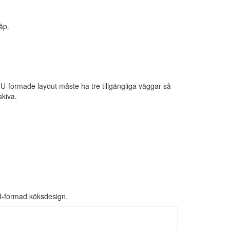
åp.
-formade layout måste ha tre tillgängliga väggar så
skiva.
n U-formad köksdesign.