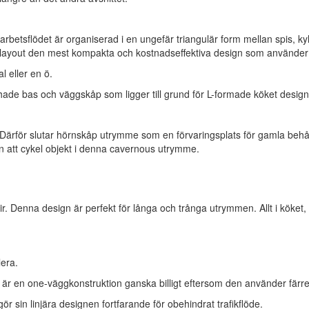
 arbetsflödet är organiserad i en ungefär triangulär form mellan spis, 
mad layout den mest kompakta och kostnadseffektiva design som använder 
l eller en ö.
ade bas och väggskåp som ligger till grund för L-formade köket design
Därför slutar hörnskåp utrymme som en förvaringsplats för gamla behåll
an att cykel objekt i denna cavernous utrymme.
. Denna design är perfekt för långa och trånga utrymmen. Allt i köket, 
lera.
s är en one-väggkonstruktion ganska billigt eftersom den använder färr
ör sin linjära designen fortfarande för obehindrat trafikflöde.