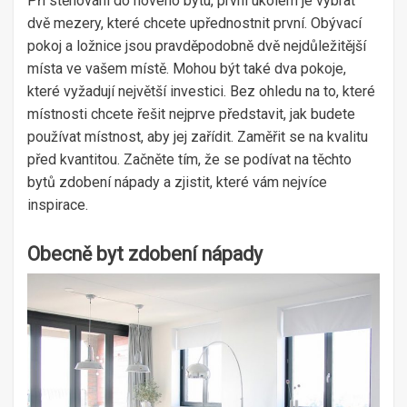
Při stěhování do nového bytu, první úkolem je vybrat
dvě mezery, které chcete upřednostnit první. Obývací
pokoj a ložnice jsou pravděpodobně dvě nejdůležitější
místa ve vašem místě. Mohou být také dva pokoje,
které vyžadují největší investici. Bez ohledu na to, které
místnosti chcete řešit nejprve představit, jak budete
používat místnost, aby jej zařídit. Zaměřit se na kvalitu
před kvantitou. Začněte tím, že se podívat na těchto
bytů zdobení nápady a zjistit, které vám nejvíce
inspirace.
Obecně byt zdobení nápady