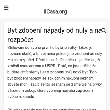
ilCasa.org
Skip to main content
Search for:
Sea
Byt zdobení nápady od nuly a na
rozpočet
Stěhování do svého prvního bytu je velký. Takže je
seznam úkolů, a to zejména pokud jste zdobení od nuly
– a na rozpočet. Předtím, než dělat něco, ujistěte se, že
změnit svou adresu s USPS
. Poté, co jste udělal, že
budete chtít přemýšlet o zdobení svůj nový byt. Tyto
byt zdobení nápady se základním nákupní seznam,
abyste mohli začít. Tento seznam se zaměřuje na prvky
v každém pokoji, které vytvářejí největší zaplacená
svého rozpočtu.