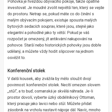
Pohovka je hvězdou obývacího pokoje, takže opatrně
investovat. Je moudré zvolit největší ten, který se vejde
do prostoru. Netrap se, pokud máte co do činění s
malým obývacím pokojem; existuje spousta malých
bytových sedacích souprav, které jsou, stejně jako
elegantní a pohodlné jako ty větší. Pokud je váš
rozpočet je omezený, jít antikvární nakupování na
pohovce. Starší nebo historických pohovky jsou dobře
udělaný, a můžete vždy hodit slipcover na jednom
osvěžit to.
Konferenční stolek
V další kousek, aby zvážila by mělo sloužit dvojí
povinnost: konferenční stolek. Necítí omezen slovem
„stůl“, a to buď; osmanská je skvělá náhrada. Je-li
prostor dovolí, vyberte úzký obdélníkový Ottoman,
který pracuje jako lavici nebo stůl. Můžete přidat
zásobník na vrcholu nastavit nápoje dál. Navíc, mnoho