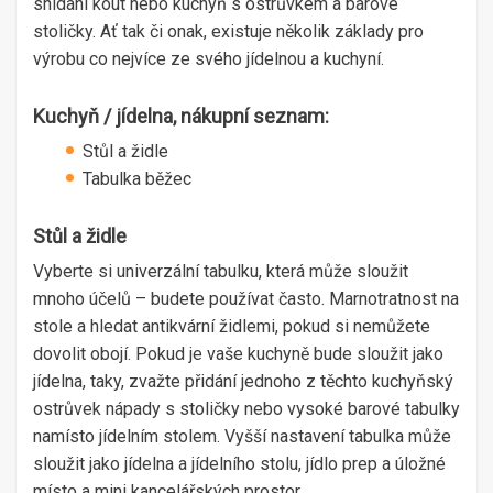
snídani kout nebo kuchyň s ostrůvkem a barové
stoličky. Ať tak či onak, existuje několik základy pro
výrobu co nejvíce ze svého jídelnou a kuchyní.
Kuchyň / jídelna, nákupní seznam:
Stůl a židle
Tabulka běžec
Stůl a židle
Vyberte si univerzální tabulku, která může sloužit
mnoho účelů – budete používat často. Marnotratnost na
stole a hledat antikvární židlemi, pokud si nemůžete
dovolit obojí. Pokud je vaše kuchyně bude sloužit jako
jídelna, taky, zvažte přidání jednoho z těchto kuchyňský
ostrůvek nápady s stoličky nebo vysoké barové tabulky
namísto jídelním stolem. Vyšší nastavení tabulka může
sloužit jako jídelna a jídelního stolu, jídlo prep a úložné
místo a mini kancelářských prostor.