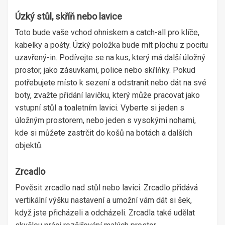
Úzký stůl, skříň nebo lavice
Toto bude vaše vchod ohniskem a catch-all pro klíče,
kabelky a pošty. Úzký položka bude mít plochu z pocitu
uzavřený-in. Podívejte se na kus, který má další úložný
prostor, jako zásuvkami, police nebo skříňky. Pokud
potřebujete místo k sezení a odstranit nebo dát na své
boty, zvažte přidání lavičku, který může pracovat jako
vstupní stůl a toaletním lavici. Vyberte si jeden s
úložným prostorem, nebo jeden s vysokými nohami,
kde si můžete zastrčit do košů na botách a dalších
objektů.
Zrcadlo
Pověsit zrcadlo nad stůl nebo lavici. Zrcadlo přidává
vertikální výšku nastavení a umožní vám dát si šek,
když jste přicházeli a odcházeli. Zrcadla také udělat