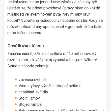
se žaluziemi nebo jednoduché závěsy a záclony tyč,
ujistěte se, že přidat povrchové úpravy oken do každé
místnosti ve svém novém bytě. Nevím, jaký druh
koupit? Vyberte si jednoduchý neutrální odstín. Vždy se
můžete přidat druhý opona panel v geometrickém tisku
nebo tučnou barvou.
Osvětlovací tělesa
Záměnu nudné, základní svítidla může mít obrovský
rozdíl v tom, jak váš pokoj vypadá a funguje. Některé
Svítidlo nápady zahrnují:
závěsná svítidla
Více stylový, výměna stropní svítidlo
nástěnné svítidla
Stolní lampy
Stojací lampa
Bateriovým napájením, LED pod skříňky osvětlení