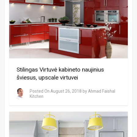
Stilingas Virtuvė kabineto naujinius
šviesus, upscale virtuvei
Posted On
August 26, 2018
by
Ahmad Faishal
Kitchen