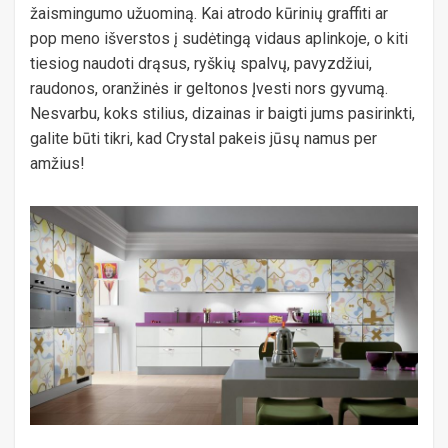
žaismingumo užuominą. Kai atrodo kūrinių graffiti ar
pop meno išverstos į sudėtingą vidaus aplinkoje, o kiti
tiesiog naudoti drąsus, ryškių spalvų, pavyzdžiui,
raudonos, oranžinės ir geltonos Įvesti nors gyvumą.
Nesvarbu, koks stilius, dizainas ir baigti jums pasirinkti,
galite būti tikri, kad Crystal pakeis jūsų namus per
amžius!