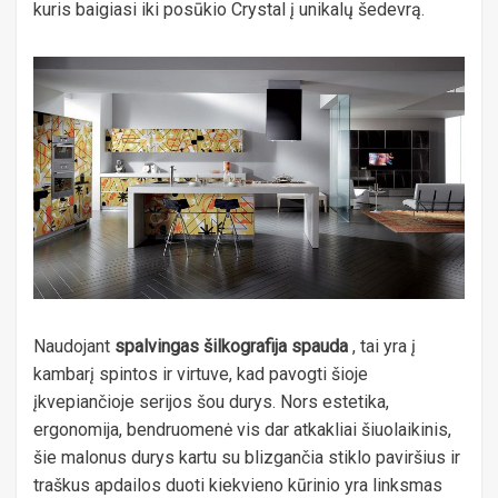
kuris baigiasi iki posūkio Crystal į unikalų šedevrą.
Naudojant
spalvingas šilkografija spauda
, tai yra į
kambarį spintos ir virtuve, kad pavogti šioje
įkvepiančioje serijos šou durys. Nors estetika,
ergonomija, bendruomenė vis dar atkakliai šiuolaikinis,
šie malonus durys kartu su blizgančia stiklo paviršius ir
traškus apdailos duoti kiekvieno kūrinio yra linksmas