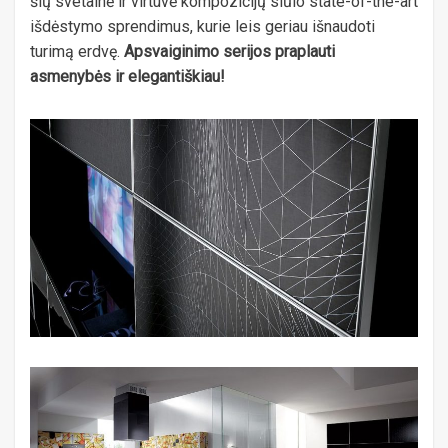
šių svetainė ir virtuvė kompozicijų siūlo state-of-the-art
išdėstymo sprendimus, kurie leis geriau išnaudoti
turimą erdvę.
Apsvaiginimo serijos praplauti
asmenybės ir elegantiškiau!