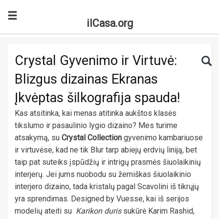
ilCasa.org
Skip to main content
Search for:
Sea
Crystal Gyvenimo ir Virtuvė:
Blizgus dizainas Ekranas
Įkvėptas šilkografija spauda!
Kas atsitinka, kai menas atitinka aukštos klasės
tikslumo ir pasaulinio lygio dizaino? Mes turime
atsakymą, su
Crystal Collection
gyvenimo kambariuose
ir virtuvėse, kad ne tik Blur tarp abiejų erdvių liniją, bet
taip pat suteiks įspūdžių ir intrigų prasmės šiuolaikinių
interjerų. Jei jums nuobodu su žemiškas šiuolaikinio
interjero dizaino, tada kristalų pagal Scavolini iš tikrųjų
yra sprendimas. Designed by Vuesse, kai iš serijos
modelių ateiti su
Karikon duris
sukūrė Karim Rashid,