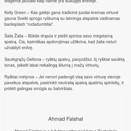
Magenta jaučiasi kaip namie yra suaugęs erdvėje.
Kelly Green – Kas galėjo gana tradicinė juodai-kremas virtuvė
gauna Sveiki sprogo ryškumą su laiminga atspalvis vadinamas
backsplash “rudadumbliai”.
Šalis Žalia – Būkite drąsūs ir piešti spintos savo mėgstamą
spalvą. Čia, kaimiškas apdorojimas užtikrina, kad žalia neturi
užvaldyti erdvę.
Saulėgrąžų Geltona – ryškių spalvų, pavyzdžiui, šį ryškiai saulėtą
tonas, įsikelti labai reikalingą šilumą į mažų virtuvių.
Ryškiai mėlynos – Jei nenori padengti visą savo virtuvę vienoje
paveikus atspalvis, pasirinkti neutralią spalvą apatinių spintelių, ir
pridėti galingas smūgis su batviršiais.
Ahmad Faishal