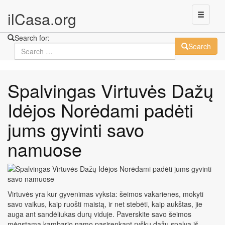
ilCasa.org
Search for:
Search
Skip
Spalvingas Virtuvės Dažų
to
main
Idėjos Norėdami padėti
content
jums gyvinti savo
namuose
Virtuvės yra kur gyvenimas vyksta: šeimos vakarienes, mokyti
savo vaikus, kaip ruošti maistą, ir net stebėti, kaip aukštas, jie
auga ant sandėliukas durų viduje. Paverskite savo šeimos
mėgstamą kambario namo pasirenkant ryškų dažų spalvą iš