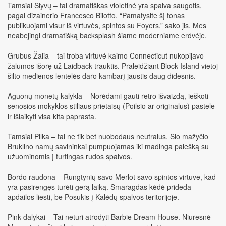
Tamsiai Slyvų – tai dramatiškas violetinė yra spalva saugotis,
pagal dizainerio Francesco Bilotto. “Pamatysite šį tonas
publikuojami visur iš virtuvės, spintos su Foyers,” sako jis. Mes
neabejingi dramatišką backsplash šiame moderniame erdvėje.
Grubus Žalia – tai troba virtuvė kaimo Connecticut nukopijavo
žalumos išorę už Laidback trauktis. Praleidžiant Block Island vietoj
šilto medienos lentelės daro kambarį jaustis daug didesnis.
Aguonų monetų kalykla – Norėdami gauti retro išvaizdą, ieškoti
senosios mokyklos stiliaus prietaisų (Poilsio ar originalus) pastele
ir išlaikyti visa kita paprasta.
Tamsiai Pilka – tai ne tik bet nuobodaus neutralus. Šio mažyčio
Bruklino namų savininkai pumpuojamas iki madinga paiešką su
užuominomis į turtingas rudos spalvos.
Bordo raudona – Rungtynių savo Merlot savo spintos virtuve, kad
yra pasirengęs turėti gerą laiką. Smaragdas kėdė prideda
apdailos liesti, be Posūkis į Kalėdų spalvos teritorijoje.
Pink dalykai – Tai neturi atrodyti Barbie Dream House. Niūresnė