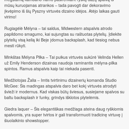
mūsų kuruojamas atrankos – tada pavogti dar dekoravimo
įkvėpimo iš šių Pyszny virtuvės dizaino idėjos. Atėjo laikas gauti
virimo!
Rugiagėlė Mėlyna – tai saldus, Midwestern atspalvis atrodo
papildomo smagumo, kai sujungtas su raštuotas plytelių. Įdiekite
plytelių visą kelią iki Beje įdomus backsplash, kad tiesiog nebus
mesti rūkyti.
Minkštas Mėlyna Pilka – Tai puikus virtuvės sukūrė Velinda Hellen
už Emily Henderson dizainas naudoja raminantis mėlyna-pilka
spintos. Ramus atspalvis kaip tai niekada pasenti.
Medžiotojas Žalia – Imtis tvirtinimu dizainerių komanda Studio
McGee: Šis madingas atspalvis daro bet kokį virtuvės atrodyti
švieži ir modernus. Kad viskas būtų šviesus, susiejame spalvos su
baltu backsplash ir funky, grindys išklotos plytelėmis.
Giedra laquer – Šis elegantiškas medžiaga ateina daug ryškiomis
spalvomis, yra super tvirtos ir gali transformuoti tradicinę virtuvę į
šiuolaikinio showstopper.