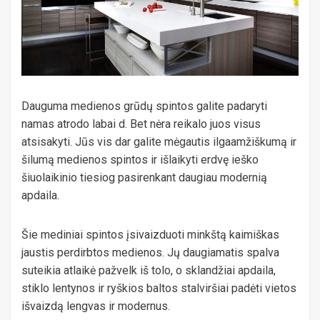
Dauguma medienos grūdų spintos galite padaryti
namas atrodo labai d. Bet nėra reikalo juos visus
atsisakyti. Jūs vis dar galite mėgautis ilgaamžiškumą ir
šilumą medienos spintos ir išlaikyti erdvę ieško
šiuolaikinio tiesiog pasirenkant daugiau modernią
apdaila.
Šie mediniai spintos įsivaizduoti minkštą kaimiškas
jaustis perdirbtos medienos. Jų daugiamatis spalva
suteikia atlaikė pažvelk iš tolo, o sklandžiai apdaila,
stiklo lentynos ir ryškios baltos stalviršiai padėti vietos
išvaizdą lengvas ir modernus.