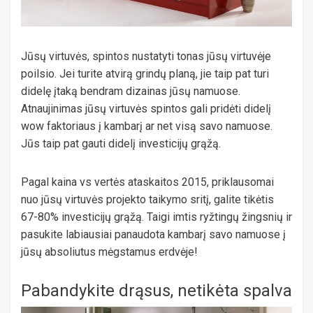
Jūsų virtuvės, spintos nustatyti tonas jūsų virtuvėje
poilsio. Jei turite atvirą grindų planą, jie taip pat turi
didelę įtaką bendram dizainas jūsų namuose.
Atnaujinimas jūsų virtuvės spintos gali pridėti didelį
wow faktoriaus į kambarį ar net visą savo namuose.
Jūs taip pat gauti didelį investicijų grąžą.
Pagal kaina vs vertės ataskaitos 2015, priklausomai
nuo jūsų virtuvės projekto taikymo sritį, galite tikėtis
67-80% investicijų grąžą. Taigi imtis ryžtingų žingsnių ir
pasukite labiausiai panaudota kambarį savo namuose į
jūsų absoliutus mėgstamus erdvėje!
Pabandykite drąsus, netikėta spalva