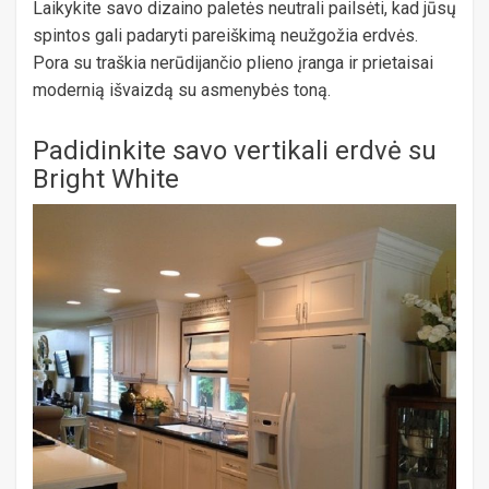
Laikykite savo dizaino paletės neutrali pailsėti, kad jūsų
spintos gali padaryti pareiškimą neužgožia erdvės.
Pora su traškia nerūdijančio plieno įranga ir prietaisai
modernią išvaizdą su asmenybės toną.
Padidinkite savo vertikali erdvė su
Bright White