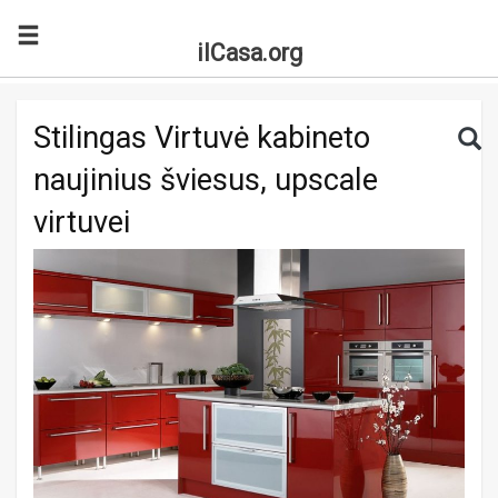
ilCasa.org
Skip to main content
Search for:
Sea
Stilingas Virtuvė kabineto
naujinius šviesus, upscale
virtuvei