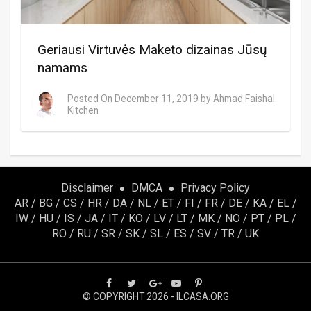
Geriausi Virtuvės Maketo dizainas Jūsų
namams
Posted On
December 11, 2019
by
Ahmad Faishal
Kitchen
Disclaimer
DMCA
Privacy Policy
AR
/
BG
/
CS
/
HR
/
DA
/
NL
/
ET
/
FI
/
FR
/
DE
/
KA
/
EL
/
IW
/
HU
/
IS
/
JA
/
IT
/
KO
/
LV
/
LT
/
MK
/
NO
/
PT
/
PL
/
RO
/
RU
/
SR
/
SK
/
SL
/
ES
/
SV
/
TR
/
UK
© COPYRIGHT 2026 - ILCASA.ORG