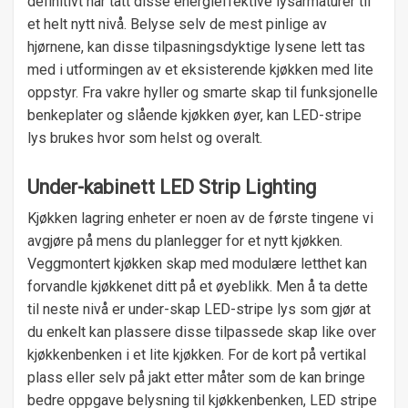
definitivt har tatt disse energieffektive lysarmaturer til
et helt nytt nivå. Belyse selv de mest pinlige av
hjørnene, kan disse tilpasningsdyktige lysene lett tas
med i utformingen av et eksisterende kjøkken med lite
oppstyr. Fra vakre hyller og smarte skap til funksjonelle
benkeplater og slående kjøkken øyer, kan LED-stripe
lys brukes hvor som helst og overalt.
Under-kabinett LED Strip Lighting
Kjøkken lagring enheter er noen av de første tingene vi
avgjøre på mens du planlegger for et nytt kjøkken.
Veggmontert kjøkken skap med modulære letthet kan
forvandle kjøkkenet ditt på et øyeblikk. Men å ta dette
til neste nivå er under-skap LED-stripe lys som gjør at
du enkelt kan plassere disse tilpassede skap like over
kjøkkenbenken i et lite kjøkken. For de kort på vertikal
plass eller selv på jakt etter måter som de kan bringe
bedre oppgave belysning til kjøkkenbenken, LED stripe