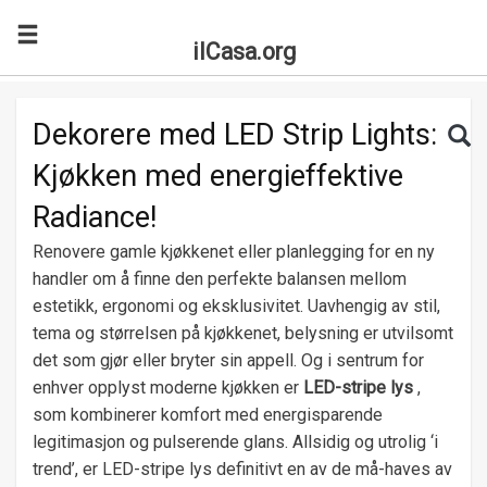
ilCasa.org
Skip to main content
Search for:
Sea
Dekorere med LED Strip Lights:
Kjøkken med energieffektive
Radiance!
Renovere gamle kjøkkenet eller planlegging for en ny
handler om å finne den perfekte balansen mellom
estetikk, ergonomi og eksklusivitet. Uavhengig av stil,
tema og størrelsen på kjøkkenet, belysning er utvilsomt
det som gjør eller bryter sin appell. Og i sentrum for
enhver opplyst moderne kjøkken er
LED-stripe lys
,
som kombinerer komfort med energisparende
legitimasjon og pulserende glans. Allsidig og utrolig ‘i
trend’, er LED-stripe lys definitivt en av de må-haves av