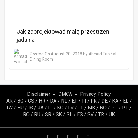
Jak zaprojektować małą przestrzeń
jadalna
Posted On
August 20, 2018
by
Ahmad Faishal
Dining Room
Disclaimer
DMCA
Privacy Policy
AR
/
BG
/
CS
/
HR
/
DA
/
NL
/
ET
/
FI
/
FR
/
DE
/
KA
/
EL
/
IW
/
HU
/
IS
/
JA
/
IT
/
KO
/
LV
/
LT
/
MK
/
NO
/
PT
/
PL
/
RO
/
RU
/
SR
/
SK
/
SL
/
ES
/
SV
/
TR
/
UK