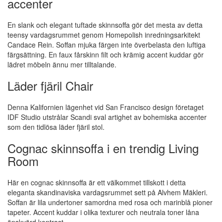
accenter
En slank och elegant tuftade skinnsoffa gör det mesta av detta
teensy vardagsrummet genom Homepolish inredningsarkitekt
Candace Rein. Soffan mjuka färgen inte överbelasta den luftiga
färgsättning. En faux fårskinn filt och krämig accent kuddar gör
lädret möbeln ännu mer tilltalande.
Läder fjäril Chair
Denna Kalifornien lägenhet vid San Francisco design företaget
IDF Studio utstrålar Scandi sval artighet av bohemiska accenter
som den tidlösa läder fjäril stol.
Cognac skinnsoffa i en trendig Living
Room
Här en cognac skinnsoffa är ett välkommet tillskott i detta
eleganta skandinaviska vardagsrummet sett på Alvhem Mäkleri.
Soffan är lila undertoner samordna med rosa och marinblå pioner
tapeter. Accent kuddar i olika texturer och neutrala toner låna