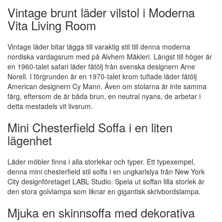
Vintage brunt läder vilstol i Moderna
Vita Living Room
Vintage läder bitar lägga till varaktig stil till denna moderna
nordiska vardagsrum med på Alvhem Mäkleri. Längst till höger är
en 1960-talet safari läder fåtölj från svenska designern Arne
Norell. I förgrunden är en 1970-talet krom tuftade läder fåtölj
American designern Cy Mann. Även om stolarna är inte samma
färg, eftersom de är båda brun, en neutral nyans, de arbetar i
detta mestadels vit livsrum.
Mini Chesterfield Soffa i en liten
lägenhet
Läder möbler finns i alla storlekar och typer. Ett typexempel,
denna mini chesterfield stil soffa i en ungkarlslya från New York
City designföretaget LABL Studio. Spela ut soffan lilla storlek är
den stora golvlampa som liknar en gigantisk skrivbordslampa.
Mjuka en skinnsoffa med dekorativa