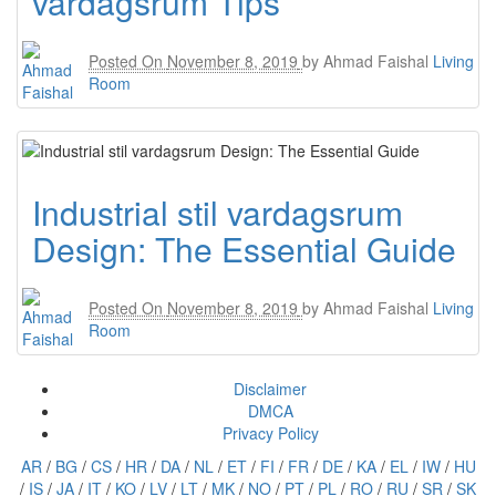
vardagsrum Tips
Posted On
November 8, 2019
by
Ahmad Faishal
Living
Room
Industrial stil vardagsrum
Design: The Essential Guide
Posted On
November 8, 2019
by
Ahmad Faishal
Living
Room
Disclaimer
DMCA
Privacy Policy
AR
/
BG
/
CS
/
HR
/
DA
/
NL
/
ET
/
FI
/
FR
/
DE
/
KA
/
EL
/
IW
/
HU
/
IS
/
JA
/
IT
/
KO
/
LV
/
LT
/
MK
/
NO
/
PT
/
PL
/
RO
/
RU
/
SR
/
SK