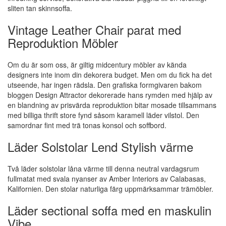
sliten tan skinnsoffa.
Vintage Leather Chair parat med
Reproduktion Möbler
Om du är som oss, är giltig midcentury möbler av kända
designers inte inom din dekorera budget. Men om du fick ha det
utseende, har ingen rädsla. Den grafiska formgivaren bakom
bloggen Design Attractor dekorerade hans rymden med hjälp av
en blandning av prisvärda reproduktion bitar mosade tillsammans
med billiga thrift store fynd såsom karamell läder vilstol. Den
samordnar fint med trä tonas konsol och soffbord.
Läder Solstolar Lend Stylish värme
Två läder solstolar låna värme till denna neutral vardagsrum
fullmatat med svala nyanser av Amber Interiors av Calabasas,
Kalifornien. Den stolar naturliga färg uppmärksammar trämöbler.
Läder sectional soffa med en maskulin
Vibe