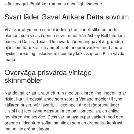
stänk av gult förstärker rummets enhetligt utseende.
Svart läder Gavel Ankare Detta sovrum
Vi älskar utrymmen som blandning traditionell stil med andra
element som visas i denna sovrummet från Ashley Bell Interiors
baserat i Dallas, Texas. Den svarta lädersänggavel är grunden
pjäs som förankrar utrymmet. Det fungerar vackert med andra
nyckel inredning inklusive midcentury köksskåp och Kilim vävda
matta.
Överväga prisvärda vintage
skinnmöbler
När det gäller att lura ut ett rum med unik inredning, ingenting är
riktigt lika tillfredsställande som scoring Vintage möbler till fynd
källaren priser. Vår favorit, till exempel, är det rödbruna läder
vilstol i ett teensy vardagsrum med på Homepolish, en online
heminredning service. Dess varma nyans par vackert med den
orange midcentury soffan samtidigt som en dramatisk kontrast
mot minty gröna väggar.