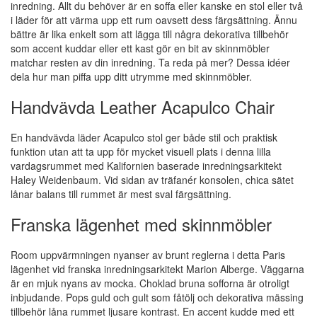
inredning. Allt du behöver är en soffa eller kanske en stol eller två
i läder för att värma upp ett rum oavsett dess färgsättning. Ännu
bättre är lika enkelt som att lägga till några dekorativa tillbehör
som accent kuddar eller ett kast gör en bit av skinnmöbler
matchar resten av din inredning. Ta reda på mer? Dessa idéer
dela hur man piffa upp ditt utrymme med skinnmöbler.
Handvävda Leather Acapulco Chair
En handvävda läder Acapulco stol ger både stil och praktisk
funktion utan att ta upp för mycket visuell plats i denna lilla
vardagsrummet med Kalifornien baserade inredningsarkitekt
Haley Weidenbaum. Vid sidan av träfanér konsolen, chica sätet
lånar balans till rummet är mest sval färgsättning.
Franska lägenhet med skinnmöbler
Room uppvärmningen nyanser av brunt reglerna i detta Paris
lägenhet vid franska inredningsarkitekt Marion Alberge. Väggarna
är en mjuk nyans av mocka. Choklad bruna sofforna är otroligt
inbjudande. Pops guld och gult som fåtölj och dekorativa mässing
tillbehör låna rummet ljusare kontrast. En accent kudde med ett