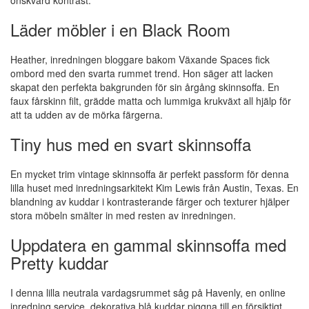
önskvärd kontrast.
Läder möbler i en Black Room
Heather, inredningen bloggare bakom Växande Spaces fick
ombord med den svarta rummet trend. Hon säger att lacken
skapat den perfekta bakgrunden för sin årgång skinnsoffa. En
faux fårskinn filt, grädde matta och lummiga krukväxt all hjälp för
att ta udden av de mörka färgerna.
Tiny hus med en svart skinnsoffa
En mycket trim vintage skinnsoffa är perfekt passform för denna
lilla huset med inredningsarkitekt Kim Lewis från Austin, Texas. En
blandning av kuddar i kontrasterande färger och texturer hjälper
stora möbeln smälter in med resten av inredningen.
Uppdatera en gammal skinnsoffa med
Pretty kuddar
I denna lilla neutrala vardagsrummet såg på Havenly, en online
inredning service, dekorativa blå kuddar piggna till en försiktigt