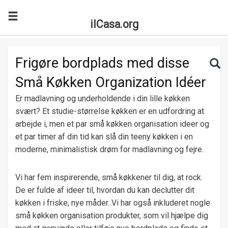
ilCasa.org
Skip to main content
Search for:
Sea
Frigøre bordplads med disse
Små Køkken Organization Idéer
Er madlavning og underholdende i din lille køkken
svært? Et studie-størrelse køkken er en udfordring at
arbejde i, men et par små køkken organisation ideer og
et par timer af din tid kan slå din teeny køkken i en
moderne, minimalistisk drøm for madlavning og fejre.
Vi har fem inspirerende, små køkkener til dig, at rock.
De er fulde af ideer til, hvordan du kan declutter dit
køkken i friske, nye måder. Vi har også inkluderet nogle
små køkken organisation produkter, som vil hjælpe dig