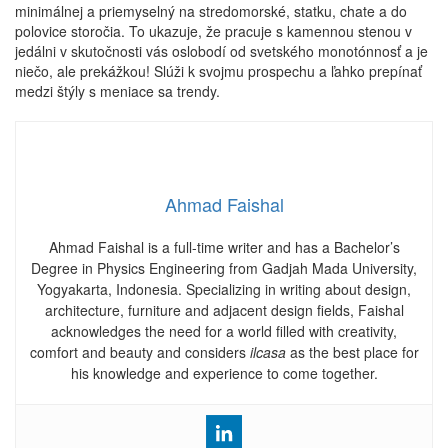
minimálnej a priemyselný na stredomorské, statku, chate a do
polovice storočia. To ukazuje, že pracuje s kamennou stenou v
jedálni v skutočnosti vás oslobodí od svetského monotónnosť a je
niečo, ale prekážkou! Slúži k svojmu prospechu a ľahko prepínať
medzi štýly s meniace sa trendy.
Ahmad Faishal
Ahmad Faishal is a full-time writer and has a Bachelor’s
Degree in Physics Engineering from Gadjah Mada University,
Yogyakarta, Indonesia. Specializing in writing about design,
architecture, furniture and adjacent design fields, Faishal
acknowledges the need for a world filled with creativity,
comfort and beauty and considers
ilcasa
as the best place for
his knowledge and experience to come together.