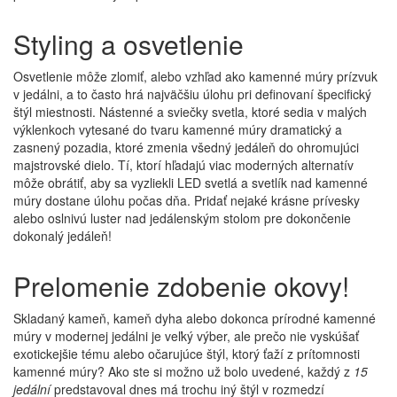
Styling a osvetlenie
Osvetlenie môže zlomiť, alebo vzhľad ako kamenné múry prízvuk
v jedálni, a to často hrá najväčšiu úlohu pri definovaní špecifický
štýl miestnosti. Nástenné a sviečky svetla, ktoré sedia v malých
výklenkoch vytesané do tvaru kamenné múry dramatický a
zasnený pozadia, ktoré zmenia všedný jedáleň do ohromujúci
majstrovské dielo. Tí, ktorí hľadajú viac moderných alternatív
môže obrátiť, aby sa vyzliekli LED svetlá a svetlík nad kamenné
múry dostane úlohu počas dňa. Pridať nejaké krásne prívesky
alebo oslnivú luster nad jedálenským stolom pre dokončenie
dokonalý jedáleň!
Prelomenie zdobenie okovy!
Skladaný kameň, kameň dyha alebo dokonca prírodné kamenné
múry v modernej jedálni je veľký výber, ale prečo nie vyskúšať
exotickejšie tému alebo očarujúce štýl, ktorý ťaží z prítomnosti
kamenné múry? Ako ste si možno už bolo uvedené, každý z
15
jedální
predstavoval dnes má trochu iný štýl v rozmedzí