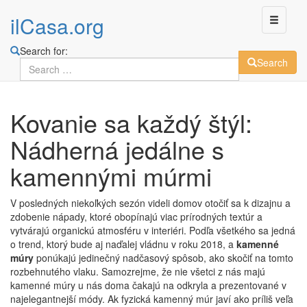
ilCasa.org
Search for:
Search
Skip
Kovanie sa každý štýl:
to
main
Nádherná jedálne s
content
kamennými múrmi
V posledných niekoľkých sezón videli domov otočiť sa k dizajnu a
zdobenie nápady, ktoré obopínajú viac prírodných textúr a
vytvárajú organickú atmosféru v interiéri. Podľa všetkého sa jedná
o trend, ktorý bude aj naďalej vládnu v roku 2018, a
kamenné
múry
ponúkajú jedinečný nadčasový spôsob, ako skočiť na tomto
rozbehnutého vlaku. Samozrejme, že nie všetci z nás majú
kamenné múry u nás doma čakajú na odkryla a prezentované v
najelegantnejší módy. Ak fyzická kamenný múr javí ako príliš veľa