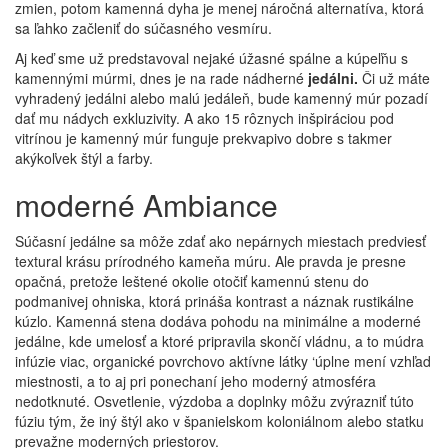
zmien, potom kamenná dyha je menej náročná alternatíva, ktorá
sa ľahko začleniť do súčasného vesmíru.
Aj keď sme už predstavoval nejaké úžasné spálne a kúpeľňu s
kamennými múrmi, dnes je na rade nádherné
jedálni.
Či už máte
vyhradený jedálni alebo malú jedáleň, bude kamenný múr pozadí
dať mu nádych exkluzivity. A ako 15 rôznych inšpiráciou pod
vitrínou je kamenný múr funguje prekvapivo dobre s takmer
akýkoľvek štýl a farby.
moderné Ambiance
Súčasní jedálne sa môže zdať ako nepárnych miestach predviesť
textural krásu prírodného kameňa múru. Ale pravda je presne
opačná, pretože leštené okolie otočiť kamennú stenu do
podmanivej ohniska, ktorá prináša kontrast a náznak rustikálne
kúzlo. Kamenná stena dodáva pohodu na minimálne a moderné
jedálne, kde umelosť a ktoré pripravila skončí vládnu, a to múdra
infúzie viac, organické povrchovo aktívne látky ‘úplne mení vzhľad
miestnosti, a to aj pri ponechaní jeho moderný atmosféra
nedotknuté. Osvetlenie, výzdoba a doplnky môžu zvýrazniť túto
fúziu tým, že iný štýl ako v španielskom koloniálnom alebo statku
prevažne moderných priestorov.