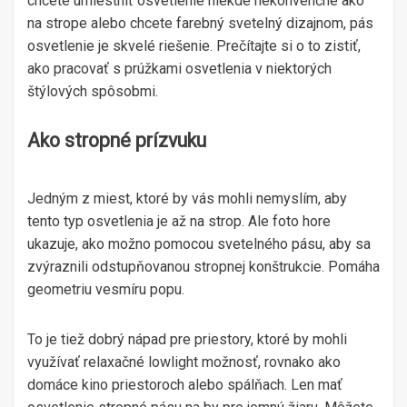
chcete umiestniť osvetlenie niekde nekonvenčné ako
na strope alebo chcete farebný svetelný dizajnom, pás
osvetlenie je skvelé riešenie. Prečítajte si o to zistiť,
ako pracovať s prúžkami osvetlenia v niektorých
štýlových spôsobmi.
Ako stropné prízvuku
Jedným z miest, ktoré by vás mohli nemyslím, aby
tento typ osvetlenia je až na strop. Ale foto hore
ukazuje, ako možno pomocou svetelného pásu, aby sa
zvýraznili odstupňovanou stropnej konštrukcie. Pomáha
geometriu vesmíru popu.
To je tiež dobrý nápad pre priestory, ktoré by mohli
využívať relaxačné lowlight možnosť, rovnako ako
domáce kino priestoroch alebo spálňach. Len mať