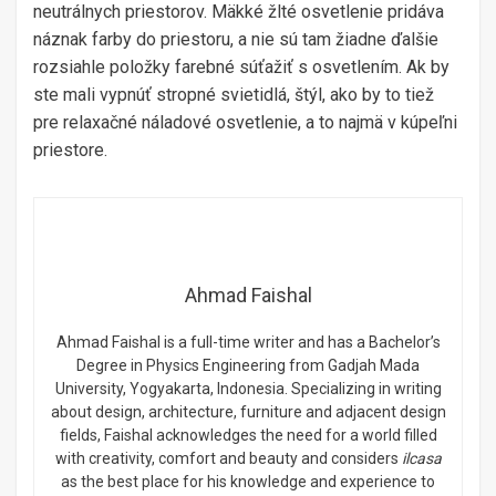
neutrálnych priestorov. Mäkké žlté osvetlenie pridáva
náznak farby do priestoru, a nie sú tam žiadne ďalšie
rozsiahle položky farebné súťažiť s osvetlením. Ak by
ste mali vypnúť stropné svietidlá, štýl, ako by to tiež
pre relaxačné náladové osvetlenie, a to najmä v kúpeľni
priestore.
Ahmad Faishal
Ahmad Faishal is a full-time writer and has a Bachelor’s
Degree in Physics Engineering from Gadjah Mada
University, Yogyakarta, Indonesia. Specializing in writing
about design, architecture, furniture and adjacent design
fields, Faishal acknowledges the need for a world filled
with creativity, comfort and beauty and considers
ilcasa
as the best place for his knowledge and experience to