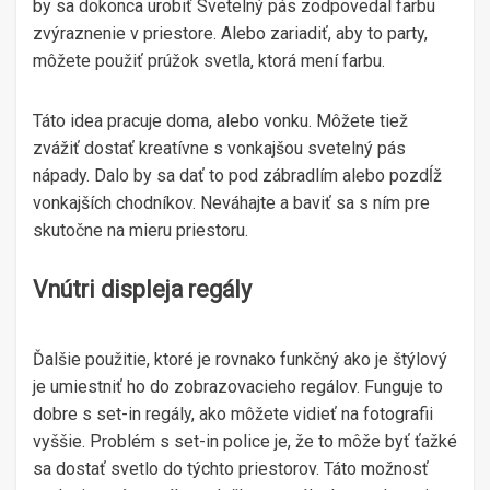
by sa dokonca urobiť Svetelný pás zodpovedal farbu
zvýraznenie v priestore. Alebo zariadiť, aby to party,
môžete použiť prúžok svetla, ktorá mení farbu.
Táto idea pracuje doma, alebo vonku. Môžete tiež
zvážiť dostať kreatívne s vonkajšou svetelný pás
nápady. Dalo by sa dať to pod zábradlím alebo pozdĺž
vonkajších chodníkov. Neváhajte a baviť sa s ním pre
skutočne na mieru priestoru.
Vnútri displeja regály
Ďalšie použitie, ktoré je rovnako funkčný ako je štýlový
je umiestniť ho do zobrazovacieho regálov. Funguje to
dobre s set-in regály, ako môžete vidieť na fotografii
vyššie. Problém s set-in police je, že to môže byť ťažké
sa dostať svetlo do týchto priestorov. Táto možnosť