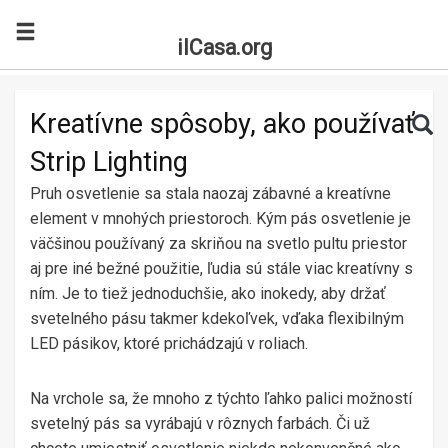
ilCasa.org
Skip to main content
Search for:
Sea
Kreatívne spôsoby, ako používať
Strip Lighting
Pruh osvetlenie sa stala naozaj zábavné a kreatívne
element v mnohých priestoroch. Kým pás osvetlenie je
väčšinou používaný za skriňou na svetlo pultu priestor
aj pre iné bežné použitie, ľudia sú stále viac kreatívny s
ním. Je to tiež jednoduchšie, ako inokedy, aby držať
svetelného pásu takmer kdekoľvek, vďaka flexibilným
LED pásikov, ktoré prichádzajú v roliach.
Na vrchole sa, že mnoho z týchto ľahko palici možností
svetelný pás sa vyrábajú v rôznych farbách. Či už