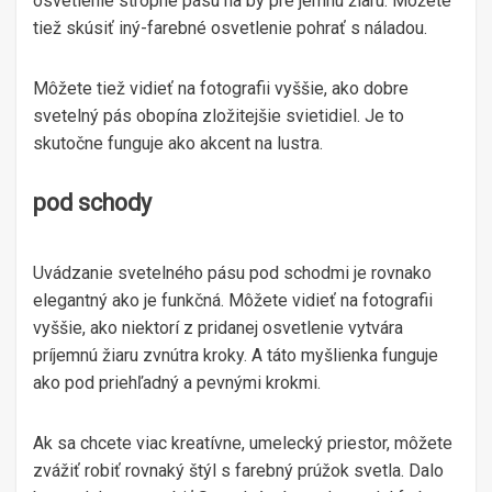
osvetlenie stropné pásu na by pre jemnú žiaru. Môžete
tiež skúsiť iný-farebné osvetlenie pohrať s náladou.
Môžete tiež vidieť na fotografii vyššie, ako dobre
svetelný pás obopína zložitejšie svietidiel. Je to
skutočne funguje ako akcent na lustra.
pod schody
Uvádzanie svetelného pásu pod schodmi je rovnako
elegantný ako je funkčná. Môžete vidieť na fotografii
vyššie, ako niektorí z pridanej osvetlenie vytvára
príjemnú žiaru zvnútra kroky. A táto myšlienka funguje
ako pod priehľadný a pevnými krokmi.
Ak sa chcete viac kreatívne, umelecký priestor, môžete
zvážiť robiť rovnaký štýl s farebný prúžok svetla. Dalo