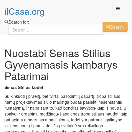
ilCasa.org
Search for:
Search
Skip
Nuostabi Senas Stilius
to
main
Gyvenamasis kambarys
content
Patarimai
Senas Stilius kodėl
Su kinkuoti į praeitį, bet tvirtai pasodinti į dabartį, troba stiliaus
namų projektavimas siūlo madinga būdas pasiekti nesenstantis
nustatymą. Ir nepaisant to, kad bendras savybes-kaip iš neutralių
spalvų ir organinių medžiagų-šiandienos troba stiliaus naudoti taip
pat apima modernias atnaujinimus, todėl yra patraukli galimybė
visiems namų tipams. Jei jūsų svetainė yra reikalinga
pertvarkymas, įtraukti keletą pakeitimų atidaryti koncepciją čia