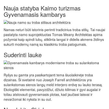
Nauja statyba Kaimo turizmas
Gyvenamasis kambarys
Namas neturi būti istorinis perimti tradicinius troba stilių. Tai naujai
pastatyta namo suprojektuotas Tomas Meany Architektas apima
požymiai kaip spindi lubų, stiklinta langai ir didelis akmens židinys
sukurti modernų namą su klasikiniu troba patogumais.
Suderinti lauke
Ryšys su gamta yra pasikartojanti tema šiuolaikinėje troba
dizainas. Ši svetainė nuo Joseph Farrell architektūros yra
sulankstomas sienos langų meld interjero erdvę su lauko terasą.
Ekologiški elementai, pavyzdžiui, džiuto kilimas ir gyvi augalai ir
toliau atstovauti gyvenamasis plotas, kad jaučiasi laisvai ir
nevaržomai iki nyksta in su out.