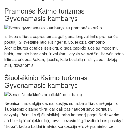
Pramonės Kaimo turizmas
Gyvenamasis kambarys
Iš troba stiliaus paprastumas gali gana lengvai imtis pramonės
posūkį. Ši svetainė nuo Risinger & Co. leidžia kambario
Architektūros detalės išsiskirti, o tada papildo juos su modernių
baldų, metalo barstools, ir veikiami viryklė vamzdžio. Karvės odos
kilimas prideda Vakarų jaustis, kaip besiūlių mišinys pati dviejų
stilių dovanomis.
Šiuolaikinio Kaimo turizmas
Gyvenamasis kambarys
Nepaisant nostalgija dažnai susijęs su troba stiliaus mėgėjams
šiuolaikinio dizaino tikrai dar gali pasinaudoti savo geriausių
savybių. Paimkite šį šiuolaikinį troba kambarį pagal Northworks
architektų ir projektuotojų, pvz. Liežuvio ir griovelio lubos pasakyti
“troba”, tačiau baldai ir atvira koncepcija erdvė yra nieko, bet.