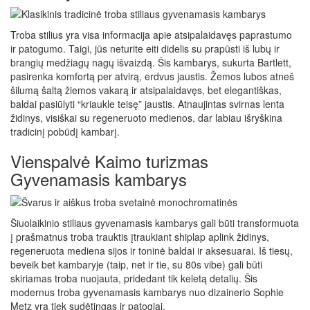
Troba stilius yra visa informacija apie atsipalaidavęs paprastumo
ir patogumo. Taigi, jūs neturite eiti didelis su prapūsti iš lubų ir
brangių medžiagų nagų išvaizdą. Šis kambarys, sukurta Bartlett,
pasirenka komfortą per atvirą, erdvus jaustis. Žemos lubos atneš
šilumą šaltą žiemos vakarą ir atsipalaidavęs, bet elegantiškas,
baldai pasiūlyti “kriaukle teisę” jaustis. Atnaujintas svirnas lenta
židinys, visiškai su regeneruoto medienos, dar labiau išryškina
tradicinį pobūdį kambarį.
Vienspalvė Kaimo turizmas
Gyvenamasis kambarys
Šiuolaikinio stiliaus gyvenamasis kambarys gali būti transformuota
į prašmatnus troba trauktis įtraukiant shiplap aplink židinys,
regeneruota mediena sijos ir toninė baldai ir aksesuarai. Iš tiesų,
beveik bet kambaryje (taip, net ir tie, su 80s vibe) gali būti
skiriamas troba nuojauta, pridedant tik keletą detalių. Šis
modernus troba gyvenamasis kambarys nuo dizainerio Sophie
Metz yra tiek sudėtingas ir patogiai.