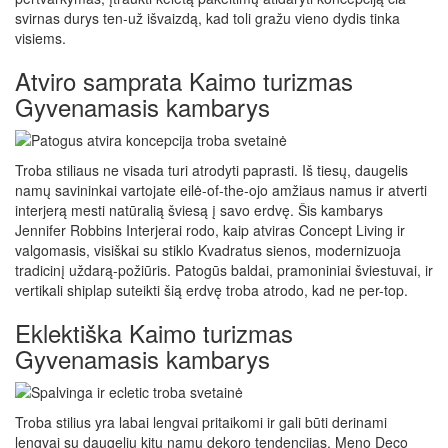
svirnas durys ten-už išvaizdą, kad toli gražu vieno dydis tinka
visiems.
Atviro samprata Kaimo turizmas
Gyvenamasis kambarys
Troba stiliaus ne visada turi atrodyti paprasti. Iš tiesų, daugelis
namų savininkai vartojate eilė-of-the-ojo amžiaus namus ir atverti
interjerą mesti natūralią šviesą į savo erdvę. Šis kambarys
Jennifer Robbins Interjerai rodo, kaip atviras Concept Living ir
valgomasis, visiškai su stiklo Kvadratus sienos, modernizuoja
tradicinį uždarą-požiūris. Patogūs baldai, pramoniniai šviestuvai, ir
vertikali shiplap suteikti šią erdvę troba atrodo, kad ne per-top.
Eklektiška Kaimo turizmas
Gyvenamasis kambarys
Troba stilius yra labai lengvai pritaikomi ir gali būti derinami
lengvai su daugeliu kitų namų dekoro tendencijas. Meno Deco