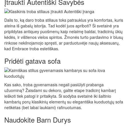
Įtraukti Autentiški Savybės
Dalis to, ką daro troba stiliaus toks patrauklus yra komfortas, kuris
ateina iš gabalų istorija. Tad kodėl juos apriboti? Ši svetainė yra
pripildytas antiquey puošmenų kaip nelaimę baldai, tradicinių ūkių
kėdės, ir vištienos vielos spintos. Žmonės turto pardavimo ir blusų
rinkose nekilnojamojo spręsti, ar parduotuvėje naujų aksesuarų,
kad Embrace troba estetiškas.
Pridėti gatava sofa
Kas sako, troba gyvenamasis negali pasiūlyti prabanga
užuominą? Žaisdami su dekoro, galite etape tradicinį kambarį
ieškoti tiek patogi ir pritaikyta. Ši sodyba svetainė iki šaltinio
kambarių porų klasikinių elementų su elegantiška kuoduotųjų sofa
netikėtas (bet labai laukiami) rafinuotumas.
Naudokite Barn Durys