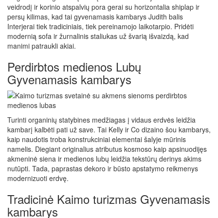
veidrodį ir korinio atspalvių pora gerai su horizontalia shiplap ir
persų kilimas, kad tai gyvenamasis kambarys Judith balis
Interjerai tiek tradiciniais, tiek pereinamojo laikotarpio. Pridėti
modernią sofa ir žurnalinis staliukas už švarią išvaizdą, kad
manimi patraukli akiai.
Perdirbtos medienos Lubų
Gyvenamasis kambarys
Turinti organinių statybines medžiagas į vidaus erdvės leidžia
kambarį kalbėti pati už save. Tai Kelly ir Co dizaino šou kambarys,
kaip naudotis troba konstrukciniai elementai šalyje mūrinis
namelis. Diegiant originalius atributus kosmoso kaip apsinuodijęs
akmeninė siena ir medienos lubų leidžia tekstūrų derinys akims
nutūpti. Tada, paprastas dekoro ir būsto apstatymo reikmenys
modernizuoti erdvę.
Tradicinė Kaimo turizmas Gyvenamasis
kambarys