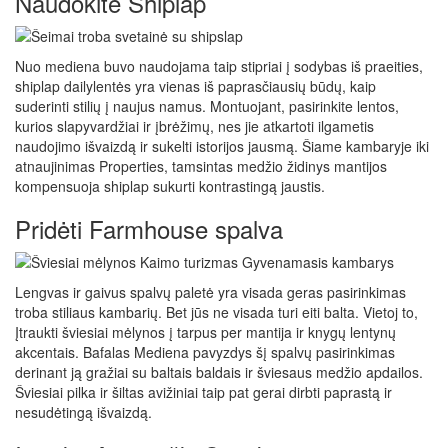
Naudokite Shiplap
Nuo mediena buvo naudojama taip stipriai į sodybas iš praeities,
shiplap dailylentės yra vienas iš paprasčiausių būdų, kaip
suderinti stilių į naujus namus. Montuojant, pasirinkite lentos,
kurios slapyvardžiai ir įbrėžimų, nes jie atkartoti ilgametis
naudojimo išvaizdą ir sukelti istorijos jausmą. Šiame kambaryje iki
atnaujinimas Properties, tamsintas medžio židinys mantijos
kompensuoja shiplap sukurti kontrastingą jaustis.
Pridėti Farmhouse spalva
Lengvas ir gaivus spalvų paletė yra visada geras pasirinkimas
troba stiliaus kambarių. Bet jūs ne visada turi eiti balta. Vietoj to,
Įtraukti šviesiai mėlynos į tarpus per mantija ir knygų lentynų
akcentais. Bafalas Mediena pavyzdys šį spalvų pasirinkimas
derinant ją gražiai su baltais baldais ir šviesaus medžio apdailos.
Šviesiai pilka ir šiltas avižiniai taip pat gerai dirbti paprastą ir
nesudėtingą išvaizdą.