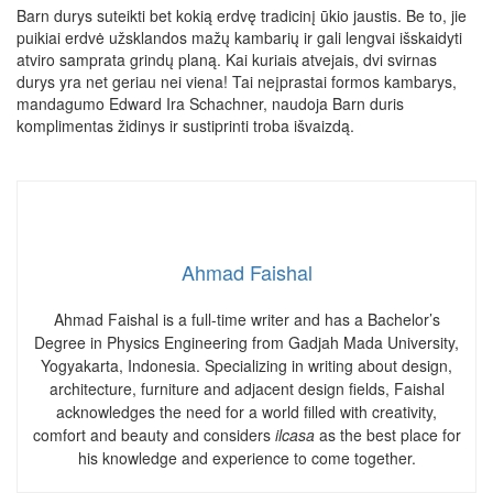
Barn durys suteikti bet kokią erdvę tradicinį ūkio jaustis. Be to, jie
puikiai erdvė užsklandos mažų kambarių ir gali lengvai išskaidyti
atviro samprata grindų planą. Kai kuriais atvejais, dvi svirnas
durys yra net geriau nei viena! Tai neįprastai formos kambarys,
mandagumo Edward Ira Schachner, naudoja Barn duris
komplimentas židinys ir sustiprinti troba išvaizdą.
Ahmad Faishal
Ahmad Faishal is a full-time writer and has a Bachelor’s
Degree in Physics Engineering from Gadjah Mada University,
Yogyakarta, Indonesia. Specializing in writing about design,
architecture, furniture and adjacent design fields, Faishal
acknowledges the need for a world filled with creativity,
comfort and beauty and considers
ilcasa
as the best place for
his knowledge and experience to come together.